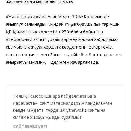
жастағы адам мас болып шықты.
«Жалған хабарлама үшін әйелге 30 АЕК көлемінде
айыппұл салынады. Мұндай құқықбұзушылықтар үшін
ҚР Қылмыстық кодексінің 273-бабы бойынша
«Терроризм актісі туралы көрінеу жалған хабарлама»
қылмыстық жауапкершілік көзделгенін ескертеміз,
оның санкциясымен 5 жылға дейін бас бостандығынан
айырылуы мүмкін», – делінген хабарламада.
Толық немесе ішінара пайдаланғанына
қарамастан, сайт материалдарын пайдаланған
кезде міндетті түрде uakytnews.kz сайтына
сілтеме жасауыңызды сұраймыз.
САЙТ ӘКІМШІЛІГІ