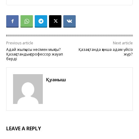
Previous article
Next article
Адай жылқысы несімен мықты?
Қазақстанда қанша адам үйсіз
Қазақстандық профессор жауап
жүр?
берді
Қуаныш
LEAVE A REPLY