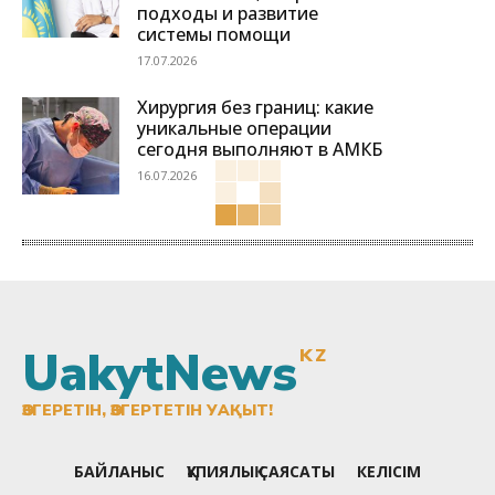
подходы и развитие
системы помощи
17.07.2026
Хирургия без границ: какие
уникальные операции
сегодня выполняют в АМКБ
16.07.2026
UakytNews
KZ
ӨЗГЕРЕТІН, ӨЗГЕРТЕТІН УАҚЫТ!
БАЙЛАНЫС
ҚҰПИЯЛЫҚ САЯСАТЫ
КЕЛІСІМ