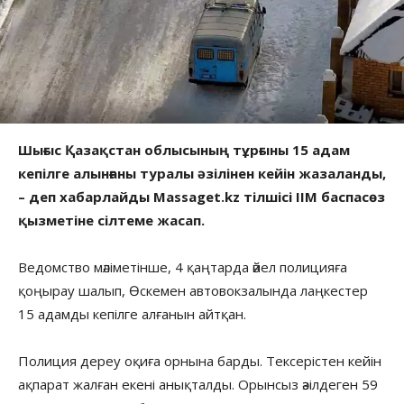
Шығыс Қазақстан облысының тұрғыны 15 адам
кепілге алынғаны туралы әзілінен кейін жазаланды,
– деп хабарлайды Massaget.kz тілшісі ІІМ баспасөз
қызметіне сілтеме жасап.
Ведомство мәліметінше, 4 қаңтарда әйел полицияға
қоңырау шалып, Өскемен автовокзалында лаңкестер
15 адамды кепілге алғанын айтқан.
Полиция дереу оқиға орнына барды. Тексерістен кейін
ақпарат жалған екені анықталды. Орынсыз әзілдеген 59