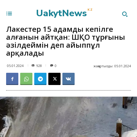
UakytNews
KZ
Лаңкестер 15 адамды кепілге
алғанын айтқан: ШҚО тұрғыны
әзілдеймін деп айыппұл
арқалады
928
05.01.2024
0
жаңартылды:
05.01.2024