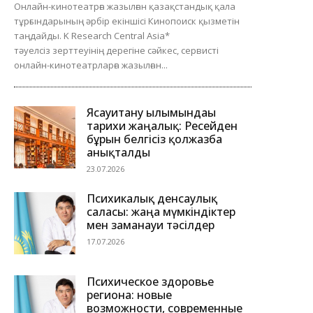
Онлайн-кинотеатрға жазылған қазақстандық қала
тұрғындарының әрбір екіншісі Кинопоиск қызметін
таңдайды. K Research Central Asia*
тәуелсіз зерттеуінің дерегіне сәйкес, сервисті
онлайн-кинотеатрларға жазылған...
Ясауитану ғылымындағы
тарихи жаңалық: Ресейден
бұрын белгісіз қолжазба
анықталды
23.07.2026
Психикалық денсаулық
саласы: жаңа мүмкіндіктер
мен заманауи тәсілдер
17.07.2026
Психическое здоровье
региона: новые
возможности, современные