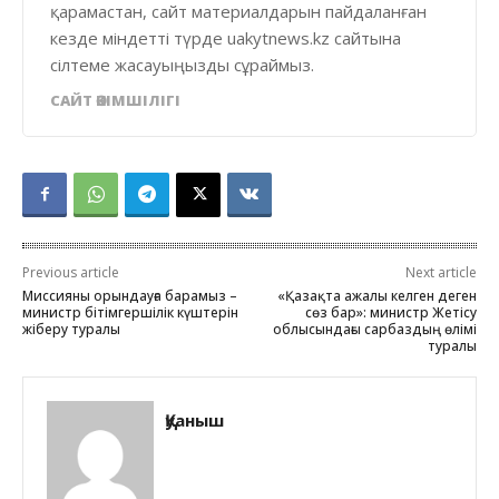
қарамастан, сайт материалдарын пайдаланған
кезде міндетті түрде uakytnews.kz сайтына
сілтеме жасауыңызды сұраймыз.
САЙТ ӘКІМШІЛІГІ
Previous article
Next article
Миссияны орындауға барамыз –
«Қазақта ажалы келген деген
министр бітімгершілік күштерін
сөз бар»: министр Жетісу
жіберу туралы
облысындағы сарбаздың өлімі
туралы
Қуаныш