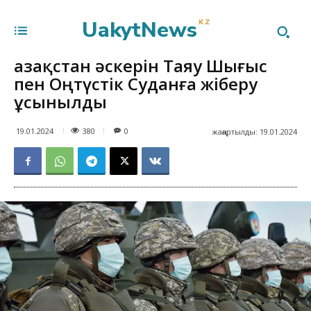
UakytNews
KZ
Қазақстан әскерін Таяу Шығыс
пен Оңтүстік Суданға жіберу
ұсынылды
380
19.01.2024
0
жаңартылды:
19.01.2024