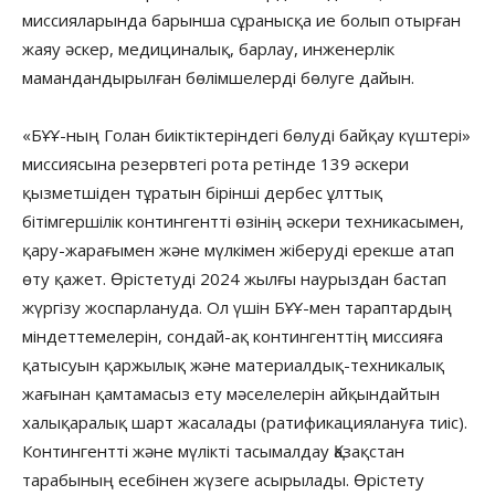
миссияларында барынша сұранысқа ие болып отырған
жаяу әскер, медициналық, барлау, инженерлік
мамандандырылған бөлімшелерді бөлуге дайын.
«БҰҰ-ның Голан биіктіктеріндегі бөлуді байқау күштері»
миссиясына резервтегі рота ретінде 139 әскери
қызметшіден тұратын бірінші дербес ұлттық
бітімгершілік контингентті өзінің әскери техникасымен,
қару-жарағымен және мүлкімен жіберуді ерекше атап
өту қажет. Өрістетуді 2024 жылғы наурыздан бастап
жүргізу жоспарлануда. Ол үшін БҰҰ-мен тараптардың
міндеттемелерін, сондай-ақ контингенттің миссияға
қатысуын қаржылық және материалдық-техникалық
жағынан қамтамасыз ету мәселелерін айқындайтын
халықаралық шарт жасалады (ратификациялануға тиіс).
Контингентті және мүлікті тасымалдау Қазақстан
тарабының есебінен жүзеге асырылады. Өрістету