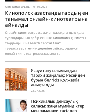
Ақпараттар ағыны
01.08.2026
Кинопоиск қазақстандықтардың ең
танымал онлайн-кинотеатрына
айналды
Онлайн-кинотеатрға жазылған қазақстандық қала
тұрғындарының әрбір екіншісі Кинопоиск қызметін
таңдайды. K Research Central Asia*
тәуелсіз зерттеуінің дерегіне сәйкес, сервисті
онлайн-кинотеатрларға жазылған...
Ясауитану ғылымындағы
тарихи жаңалық: Ресейден
бұрын белгісіз қолжазба
анықталды
23.07.2026
Психикалық денсаулық
саласы: жаңа мүмкіндіктер
мен заманауи тәсілдер