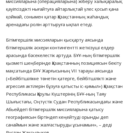
миссияларына (операцияларына) жіберу халықаралық
қауіпсіздікті нығайтуға айтарлықтай үлес қосып қана
қоймай, сонымен қатар Қазақстанның жаһандық
аренадағы ролін арттыруға ықпал етеді.
Бітімгершілік миссияларын қысқарту аясында
бітімгершілік әскери контингентті жеткізуші елдер
арасында бәсекелестік артуда. БҰҰ-ның бітімгершілік
қызметі шеңберінде Қазақстанның позициясын бекіту
мақсатында БҰҰ Жарғысының VII тарауы аясында
(«Бейбітшілікке төнетін қатерге, бейбітшілікті және
агрессия актілерін бұзуға қатысты іс-қимыл») Қазақстан
Республикасы Қарулы Күштерінің БҰҰ-ның Таяу
Шығыстағы, Оңтүстік Судан Республикасындағы және
Абьейдегі бітімгершілік миссияларына қатысу
географиясын біртіндеп кеңейтуді орынды деп
санаймын және жалғастыруды ұсынамын», – деді
Руслан Жақсылықов.