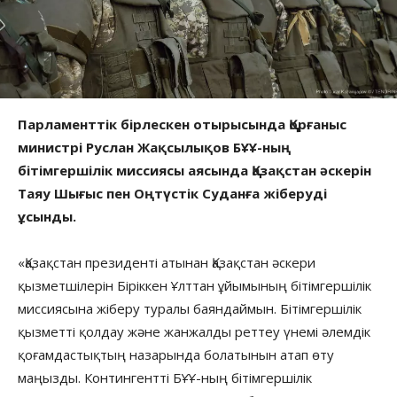
Парламенттік бірлескен отырысында Қорғаныс
министрі Руслан Жақсылықов БҰҰ-ның
бітімгершілік миссиясы аясында Қазақстан әскерін
Таяу Шығыс пен Оңтүстік Суданға жіберуді
ұсынды.
«Қазақстан президенті атынан Қазақстан әскери
қызметшілерін Біріккен Ұлттан ұйымының бітімгершілік
миссиясына жіберу туралы баяндаймын. Бітімгершілік
қызметті қолдау және жанжалды реттеу үнемі әлемдік
қоғамдастықтың назарында болатынын атап өту
маңызды. Контингентті БҰҰ-ның бітімгершілік