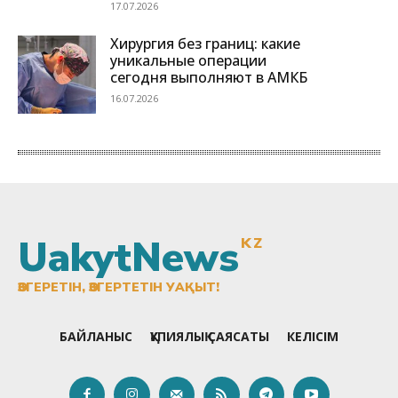
UakytNews
KZ
ӨЗГЕРЕТІН, ӨЗГЕРТЕТІН УАҚЫТ!
БАЙЛАНЫС
ҚҰПИЯЛЫҚ САЯСАТЫ
КЕЛІСІМ