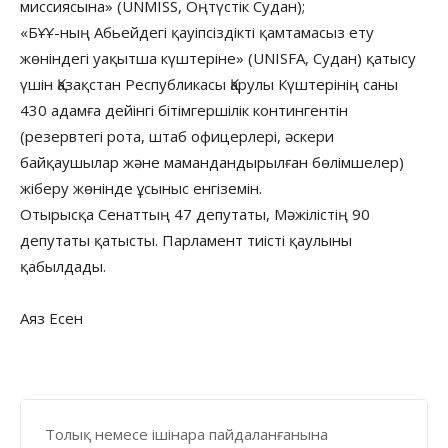
миссиясына» (UNMISS, Оңтүстік Судан);
«БҰҰ-ның Абьейдегі қауіпсіздікті қамтамасыз ету
жөніндегі уақытша күштеріне» (UNISFA, Судан) қатысу
үшін Қазақстан Республикасы Қарулы Күштерінің саны
430 адамға дейінгі бітімгершілік контингентін
(резервтегі рота, штаб офицерлері, әскери
байқаушылар және мамандандырылған бөлімшелер)
жіберу жөнінде ұсыныс енгіземін.
Отырысқа Сенаттың 47 депутаты, Мәжілістің 90
депутаты қатысты. Парламент тиісті қаулыны
қабылдады.
Аяз Есен
Толық немесе ішінара пайдаланғанына