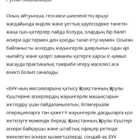
Оның айтуынша, геосаяси шиеленістің өршуі
жағдайында өңірлік және ұлттық қауіпсіздікке төнетін
жаңа сын-қатерлер пайда болуда, олардың бір бөлігі
әскери әдістермен ден қоюды талап етуі мүмкін. Осыған
байланысты әскердің жауынгерлік даярлығын одан әрі
нығайту және қазіргі заманғы қатерге қарсы іс-қимыл
жасауда практикалық тәжірибе игеру мәселесі аса
өзекті болып саналады.
«БҰҰ-ның миссияларына қатысу Қазақстанның Қарулы
Күштеріне әскерлердің жауынгерлік машықтарын
жетілдіру үшін пайдаланылатын, бітімгершілік
операцияларға тән қажетті жауынгерлік дағдыларға қол
жеткізуге мүмкіндік береді. Қазақстанның Қарулы Күштері
әскери байқаушы және штабтық офицер ретінде
жекелеген әскери қызметшілерді, сондай-ақ БҰҰ