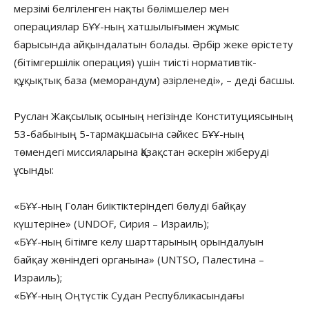
мерзімі белгіленген нақты бөлімшелер мен
операциялар БҰҰ-ның хатшылығымен жұмыс
барысында айқындалатын болады. Әрбір жеке өрістету
(бітімгершілік операция) үшін тиісті нормативтік-
құқықтық база (меморандум) әзірленеді», – деді басшы.
Руслан Жақсылық осының негізінде Конституциясының
53-бабының 5-тармақшасына сәйкес БҰҰ-ның
төмендегі миссияларына Қазақстан әскерін жіберуді
ұсынды:
«БҰҰ-ның Голан биіктіктеріндегі бөлуді байқау
күштеріне» (UNDOF, Сирия – Израиль);
«БҰҰ-ның бітімге келу шарттарының орындалуын
байқау жөніндегі органына» (UNTSO, Палестина –
Израиль);
«БҰҰ-ның Оңтүстік Судан Республикасындағы