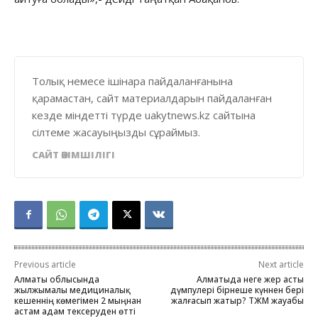
Толық немесе ішінара пайдаланғанына
қарамастан, сайт материалдарын пайдаланған
кезде міндетті түрде uakytnews.kz сайтына
сілтеме жасауыңызды сұраймыз.
САЙТ ӘКІМШІЛІГІ
Previous article
Next article
Алматы облысында
Алматыда неге жер асты
жылжымалы медициналық
дүмпулері бірнеше күннен бері
кешеннің көмегімен 2 мыңнан
жалғасып жатыр? ТЖМ жауабы
астам адам тексеруден өтті