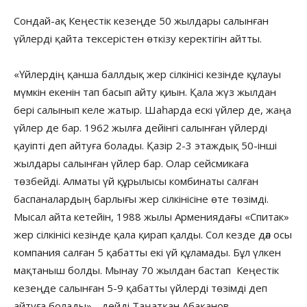
Сондай-ақ Кеңестік кезеңде 50 жылдары салынған
үйлерді қайта тексерістен өткізу керектігін айтты.
«Үйлердің қанша баллдық жер сілкінісі кезінде құлауы
мүмкін екенін тап басып айту қиын. Қала жүз жылдан
бері салынып келе жатыр. Шаһарда ескі үйлер де, жаңа
үйлер де бар. 1962 жылға дейінгі салынған үйлерді
қауіпті деп айтуға болады. Қазір 2-3 этаждық 50-інші
жылдары салынған үйлер бар. Олар сейсмикаға
төзбейді. Алматы үй құрылысы комбинаты салған
баспаналардың барлығы жер сілкінісіне өте төзімді.
Мысал айта кетейін, 1988 жылы Армениядағы «Спитак»
жер сілкінісі кезінде қала қирап қалды. Сол кезде дәл осы
компания салған 5 қабатты екі үй құламады. Бұл үлкен
мақтаныш болды. Мынау 70 жылдан бастап Кеңестік
кезеңде салынған 5-9 қабатты үйлерді төзімді деп
айтуға болады»,- дейді Таңатқан Абақанов.