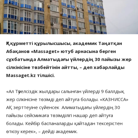
ҚР құрметті құрылысшысы, академик Таңатқан
Абақанов «Massaget» ютуб арнасына берген
сұхбатында Алматыдағы үйлердің 30 пайызы жер
сілкінісіне төзбейтінін айтты, – деп хабарлайды
Massaget.kz тілшісі.
«Ал Тәуелсіздік жылдары салынған үйлерді 9 баллдық
жер сілкінісіне төзімді деп айтуға болады. «КАЗНИССА»
АҚ зерттеуіне сүйенсек Алиматыдағы үйлердің 30
пайызы сейсмикаға төзімділігі нашар деп айтуға
болады. Кейбір баспаналарды қайтадан тексерістен
өткізу керек», – дейді академик.