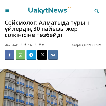
UakytNews
KZ
Сейсмолог: Алматыда тұрғын
үйлердің 30 пайызы жер
сілкінісіне төзбейді
412
26.01.2024
0
жаңартылды:
26.01.2024