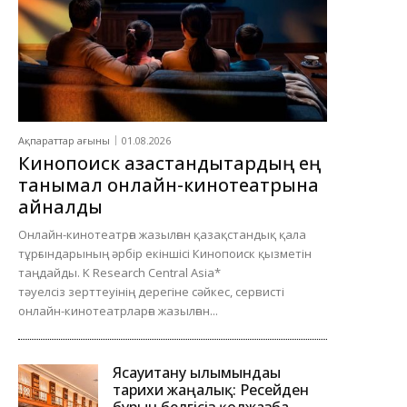
Ақпараттар ағыны
01.08.2026
Кинопоиск қазақстандықтардың ең
танымал онлайн-кинотеатрына
айналды
Онлайн-кинотеатрға жазылған қазақстандық қала
тұрғындарының әрбір екіншісі Кинопоиск қызметін
таңдайды. K Research Central Asia*
тәуелсіз зерттеуінің дерегіне сәйкес, сервисті
онлайн-кинотеатрларға жазылған...
Ясауитану ғылымындағы
тарихи жаңалық: Ресейден