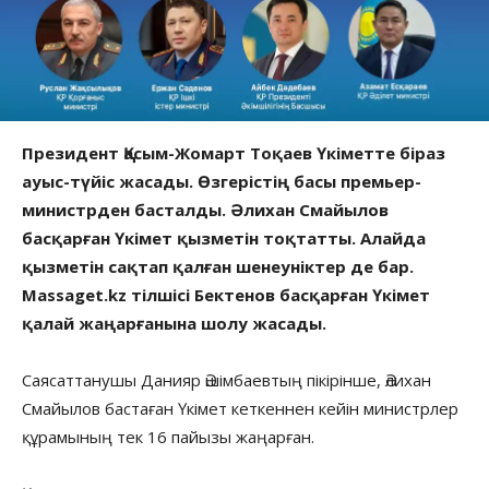
Президент Қасым-Жомарт Тоқаев Үкіметте біраз
ауыс-түйіс жасады. Өзгерістің басы премьер-
министрден басталды. Әлихан Смайылов
басқарған Үкімет қызметін тоқтатты. Алайда
қызметін сақтап қалған шенеуніктер де бар.
Massaget.kz тілшісі Бектенов басқарған Үкімет
қалай жаңарғанына шолу жасады.
Саясаттанушы Данияр Әшімбаевтың пікірінше, Әлихан
Смайылов бастаған Үкімет кеткеннен кейін министрлер
құрамының тек 16 пайызы жаңарған.