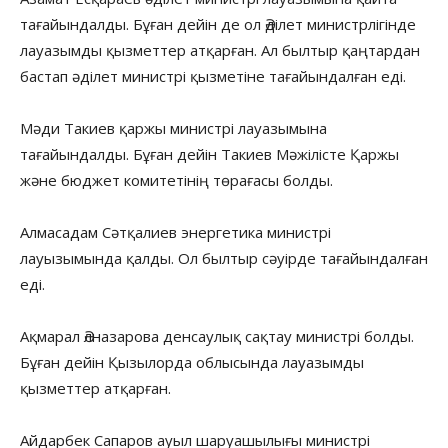
тағайындалды. Бұған дейін де ол Әділет министрлігінде
лауазымды қызметтер атқарған. Ал былтыр қаңтардан
бастап әділет министрі қызметіне тағайындалған еді.
Мәди Такиев қаржы министрі лауазымына
тағайындалды. Бұған дейін Такиев Мәжілісте Қаржы
және бюджет комитетінің төрағасы болды.
Алмасадам Сәтқалиев энергетика министрі
лауызымында қалды. Ол былтыр сәуірде тағайындалған
еді.
Ақмарал Әлназарова денсаулық сақтау министрі болды.
Бұған дейін Қызылорда облысында лауазымды
қызметтер атқарған.
Айдарбек Сапаров ауыл шаруашылығы министрі