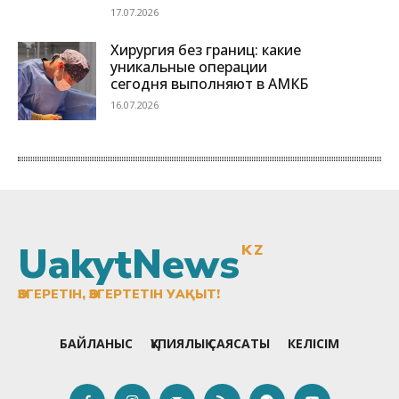
UakytNews
KZ
ӨЗГЕРЕТІН, ӨЗГЕРТЕТІН УАҚЫТ!
БАЙЛАНЫС
ҚҰПИЯЛЫҚ САЯСАТЫ
КЕЛІСІМ