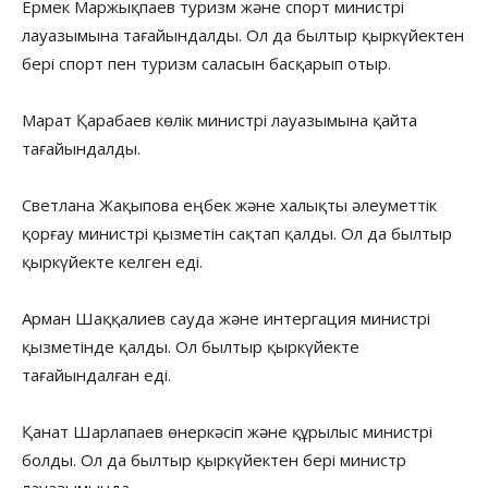
Ермек Маржықпаев туризм және спорт министрі
лауазымына тағайындалды. Ол да былтыр қыркүйектен
бері спорт пен туризм саласын басқарып отыр.
Марат Қарабаев көлік министрі лауазымына қайта
тағайындалды.
Светлана Жақыпова еңбек және халықты әлеуметтік
қорғау министрі қызметін сақтап қалды. Ол да былтыр
қыркүйекте келген еді.
Арман Шаққалиев сауда және интергация министрі
қызметінде қалды. Ол былтыр қыркүйекте
тағайындалған еді.
Қанат Шарлапаев өнеркәсіп және құрылыс министрі
болды. Ол да былтыр қыркүйектен бері министр
лауазымында.