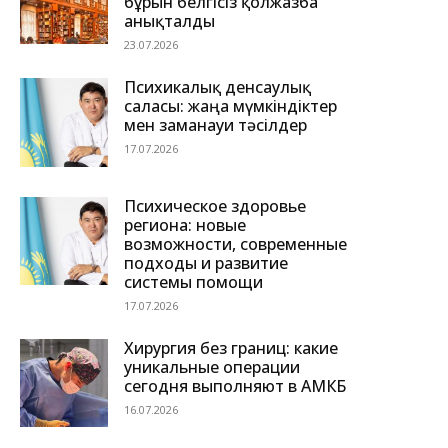
бұрын белгісіз қолжазба
анықталды
23.07.2026
Психикалық денсаулық
саласы: жаңа мүмкіндіктер
мен заманауи тәсілдер
17.07.2026
Психическое здоровье
региона: новые
возможности, современные
подходы и развитие
системы помощи
17.07.2026
Хирургия без границ: какие
уникальные операции
сегодня выполняют в АМКБ
16.07.2026