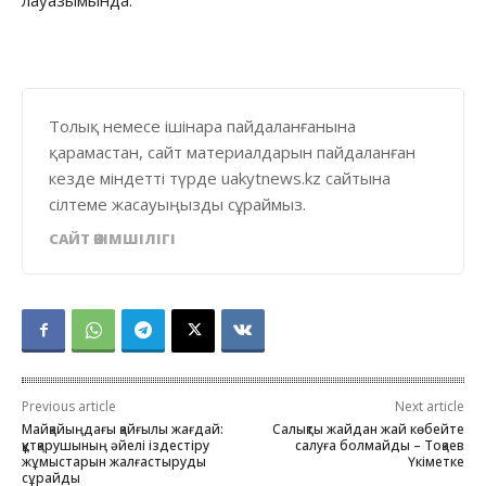
Толық немесе ішінара пайдаланғанына
қарамастан, сайт материалдарын пайдаланған
кезде міндетті түрде uakytnews.kz сайтына
сілтеме жасауыңызды сұраймыз.
САЙТ ӘКІМШІЛІГІ
Previous article
Next article
Майқайыңдағы қайғылы жағдай:
Салықты жайдан жай көбейте
құтқарушының әйелі іздестіру
салуға болмайды – Тоқаев
жұмыстарын жалғастыруды
Үкіметке
сұрайды