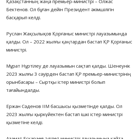
Қазақстанның жаңа премьер-министрі – Олжас
Бектенов. Ол бұған дейін Президент әкімшілігін
басқарып келді.
Руслан Жақсылықов Қорғаныс министрі лауазымында
қалды. Ол – 2022 жылғы қаңтардан бастап ҚР Қорғаныс
министрі.
Мұрат Нұртілеу де лауазымын сақтап қалды. Шенеунік
2023 жылғы 3 сәуірден бастап ҚР премьер-министрінің
орынбасары – Сыртқы істер министрі болып
тағайындалды.
Ержан Сәденов ІІМ басшысы қызметінде қалды. Ол
2023 жылғы қыркүйектен бастап ішкі істер министрі
қызметіне келді.
Азамат Есқараев әділет министрі лауазымына қайта