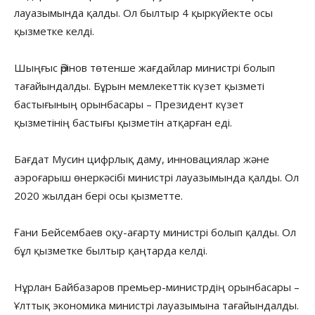
лауазымында қалды. Ол былтыр 4 қыркүйекте осы
қызметке келді.
Шыңғыс Әрінов төтенше жағдайлар министрі болып
тағайындалды. Бұрын мемлекеттік күзет қызметі
бастығының орынбасары – Президент күзет
қызметінің бастығы қызметін атқарған еді.
Бағдат Мусин цифрлық даму, инновациялар және
аэроғарыш өнеркәсібі министрі лауазымында қалды. Ол
2020 жылдан бері осы қызметте.
Ғани Бейсембаев оқу-ағарту министрі болып қалды. Ол
бұл қызметке былтыр қаңтарда келді.
Нұрлан Байбазаров премьер-министрдің орынбасары –
Ұлттық экономика министрі лауазымына тағайындалды.