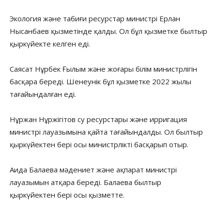
Экология және табиғи ресурстар министрі Ерлан
Нысанбаев қызметінде қалды. Ол бұл қызметке былтыр
қыркүйекте келген еді.
Саясат Нұрбек Ғылым және жоғары білім министрлігін
басқара береді. Шенеунік бұл қызметке 2022 жылы
тағайындалған еді.
Нұржан Нұржігітов су ресурстары және ирригация
министрі лауазымына қайта тағайындалды. Ол былтыр
қыркүйектен бері осы министрлікті басқарып отыр.
Аида Балаева мәдениет және ақпарат министрі
лауазымын атқара береді. Балаева былтыр
қыркүйектен бері осы қызметте.