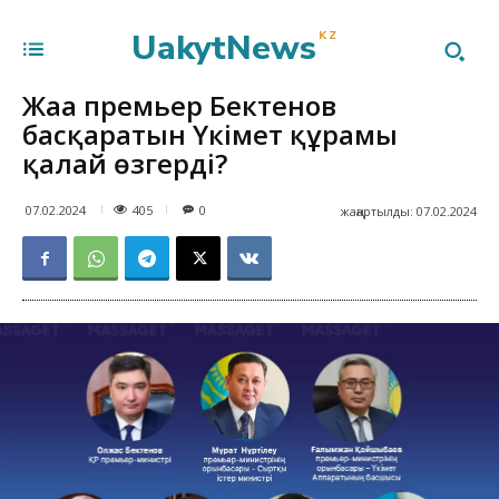
UakytNews
KZ
Жаңа премьер Бектенов
басқаратын Үкімет құрамы
қалай өзгерді?
405
07.02.2024
0
жаңартылды:
07.02.2024