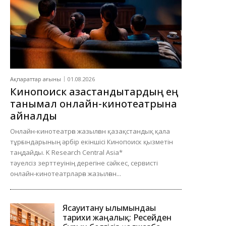
Ақпараттар ағыны
01.08.2026
Кинопоиск қазақстандықтардың ең
танымал онлайн-кинотеатрына
айналды
Онлайн-кинотеатрға жазылған қазақстандық қала
тұрғындарының әрбір екіншісі Кинопоиск қызметін
таңдайды. K Research Central Asia*
тәуелсіз зерттеуінің дерегіне сәйкес, сервисті
онлайн-кинотеатрларға жазылған...
Ясауитану ғылымындағы
тарихи жаңалық: Ресейден