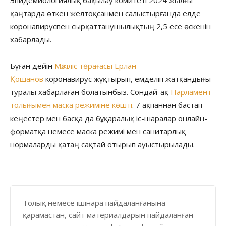
қаңтарда өткен желтоқсанмен салыстырғанда елде
коронавируспен сырқаттанушылықтың 2,5 есе өскенін
хабарлады.
Бұған дейін
Мәжіліс төрағасы Ерлан
Қошанов
коронавирус жұқтырып, емделіп жатқандығы
туралы хабарлаған болатынбыз. Сондай-ақ
Парламент
толығымен маска режиміне көшті
. 7 ақпаннан бастап
кеңестер мен басқа да бұқаралық іс-шаралар онлайн-
форматқа немесе маска режимі мен санитарлық
нормаларды қатаң сақтай отырып ауыстырылады.
Толық немесе ішінара пайдаланғанына
қарамастан, сайт материалдарын пайдаланған