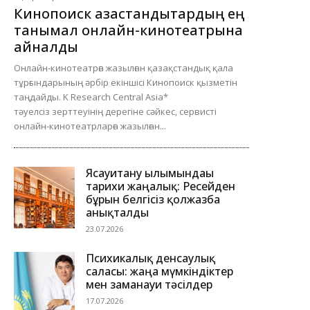
Кинопоиск қазақстандықтардың ең
танымал онлайн-кинотеатрына
айналды
Онлайн-кинотеатрға жазылған қазақстандық қала
тұрғындарының әрбір екіншісі Кинопоиск қызметін
таңдайды. K Research Central Asia*
тәуелсіз зерттеуінің дерегіне сәйкес, сервисті
онлайн-кинотеатрларға жазылған...
Ясауитану ғылымындағы
тарихи жаңалық: Ресейден
бұрын белгісіз қолжазба
анықталды
23.07.2026
Психикалық денсаулық
саласы: жаңа мүмкіндіктер
мен заманауи тәсілдер
17.07.2026