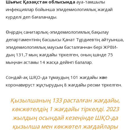
Шығыс Қазақстан облысында
ауа-тамшылы
инфекциялар бойынша эпидемиологиялық жағдай
күрделі деп бағаланады.
Өңірдің санитарлық-эпидемиологиялық бақылау
департаментінің басшысы Қанат Тұрдиевтің айтуынша,
эпидемиологиялық маусым басталғаннан бері ЖРВИ-
дың 131,7 мың жағдайы тіркелген, оның ішінде 75
мыңнан астамы 14 жасқа дейінгі балалар.
Сондай-ақ ШҚО-да тұмаудың 101 жағдайы және
коронавируст жұқтырудың 8 жағдайы ресми тіркелген.
Қызылшаның 133 расталған жағдайы,
көкжөтелдің 1 жағдайы тіркелді. 2023
жылдың осындай кезеңінде ШҚО-да
қызылша мен көкжөтел жағдайлары