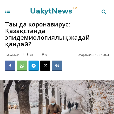
UakytNews
KZ
Тағы да коронавирус:
Қазақстанда
эпидемиологиялық жағдай
қандай?
381
12.02.2024
0
жаңартылды:
12.02.2024