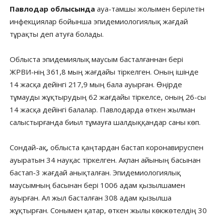
Павлодар облысында
ауа-тамшы жолымен берілетін
инфекциялар бойынша эпидемиологиялық жағдай
тұрақты деп атуға болады.
Облыста эпидемиялық маусым басталғаннан бері
ЖРВИ-нің 361,8 мың жағдайы тіркелген. Оның ішінде
14 жасқа дейінгі 217,9 мың бала ауырған. Өңірде
тұмауды жұқтырудың 62 жағдайы тіркелсе, оның 26-сы
14 жасқа дейінгі балалар. Павлодарда өткен жылман
салыстырғанда биыл тұмауға шалдыққандар саны көп.
Сондай-ақ, облыста қаңтардан бастап коронавируспен
ауыратын 34 науқас тіркелген. Ақпан айының басынан
бастап-3 жағдай анықталған. Эпидемиологиялық
маусымның басынан бері 1006 адам қызылшамен
ауырған. Ал жыл басталған 308 адам қызылша
жұқтырған. Сонымен қатар, өткен жылы көкжөтелдің 30