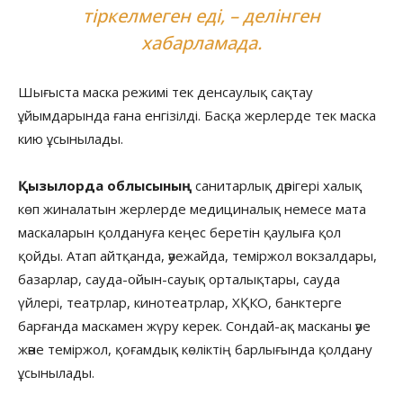
тіркелмеген еді, – делінген
хабарламада.
Шығыста маска режимі тек денсаулық сақтау
ұйымдарында ғана енгізілді. Басқа жерлерде тек маска
кию ұсынылады.
Қызылорда облысының
санитарлық дәрігері халық
көп жиналатын жерлерде медициналық немесе мата
маскаларын қолдануға кеңес беретін қаулыға қол
қойды. Атап айтқанда, әуежайда, теміржол вокзалдары,
базарлар, сауда-ойын-сауық орталықтары, сауда
үйлері, театрлар, кинотеатрлар, ХҚКО, банктерге
барғанда маскамен жүру керек. Сондай-ақ масканы әуе
және теміржол, қоғамдық көліктің барлығында қолдану
ұсынылады.