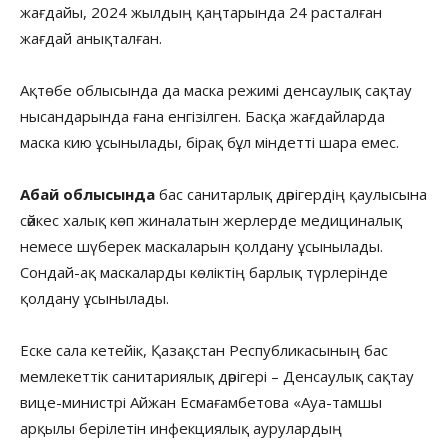
жағдайы, 2024 жылдың қаңтарында 24 расталған
жағдай анықталған.
Ақтөбе облысында да маска режимі денсаулық сақтау
нысандарында ғана енгізілген. Басқа жағдайларда
маска кию ұсынылады, бірақ бұл міндетті шара емес.
Абай облысында
бас санитарлық дәрігердің қаулысына
сәйкес халық көп жиналатын жерлерде медициналық
немесе шүберек маскаларын қолдану ұсынылады.
Сондай-ақ маскаларды көліктің барлық түрлерінде
қолдану ұсынылады.
Еске сала кетейік, Қазақстан Республикасының бас
мемлекеттік санитариялық дәрігері – Денсаулық сақтау
вице-министрі Айжан Есмағамбетова «Ауа-тамшы
арқылы берілетін инфекциялық аурулардың