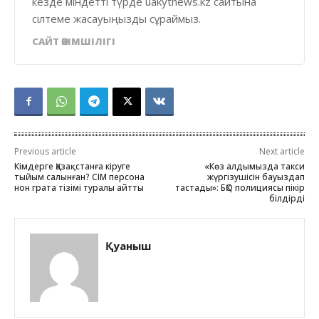
кезде міндетті түрде uakytnews.kz сайтына
сілтеме жасауыңызды сұраймыз.
САЙТ ӘКІМШІЛІГІ
Previous article
Next article
Кімдерге Қазақстанға кіруге
«Көз алдымызда такси
тыйым салынған? СІМ персона
жүргізушісін бауыздап
нон грата тізімі туралы айтты
тастады»: БҚО полициясы пікір
білдірді
Қуаныш