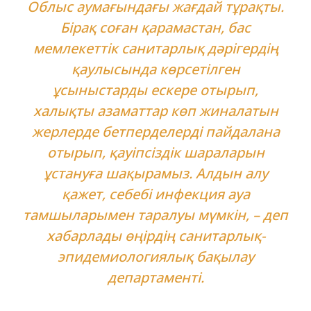
Облыс аумағындағы жағдай тұрақты.
Бірақ соған қарамастан, бас
мемлекеттік санитарлық дәрігердің
қаулысында көрсетілген
ұсыныстарды ескере отырып,
халықты азаматтар көп жиналатын
жерлерде бетперделерді пайдалана
отырып, қауіпсіздік шараларын
ұстануға шақырамыз. Алдын алу
қажет, себебі инфекция ауа
тамшыларымен таралуы мүмкін, – деп
хабарлады өңірдің санитарлық-
эпидемиологиялық бақылау
департаменті.