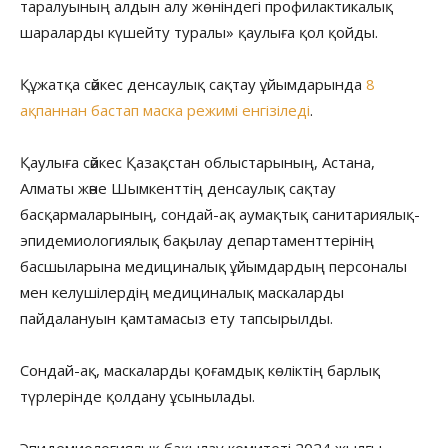
таралуының алдын алу жөніндегі профилактикалық
шараларды күшейту туралы» қаулыға қол қойды.
Құжатқа сәйкес денсаулық сақтау ұйымдарында
8
ақпаннан бастап маска режимі енгізіледі
.
Қаулыға сәйкес Қазақстан облыстарының, Астана,
Алматы және Шымкенттің денсаулық сақтау
басқармаларының, сондай-ақ аумақтық санитариялық-
эпидемиологиялық бақылау департаменттерінің
басшыларына медициналық ұйымдардың персоналы
мен келушілердің медициналық маскаларды
пайдалануын қамтамасыз ету тапсырылды.
Сондай-ақ, маскаларды қоғамдық көліктің барлық
түрлерінде қолдану ұсынылады.
Эпидемиологиялық бақылау комитеті 2024 жылғы