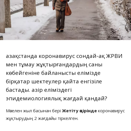
Қазақстанда коронавирус сондай-ақ ЖРВИ
мен тұмау жұқтырғандардың саны
көбейгеніне байланысты елімізде
бірқатар шектеулер қайта енгізіле
бастады. Қазір еліміздегі
эпидемиологиялық жағдай қандай?
Мәселен жыл басынан бері
Жетіту өңірінде
коронавирус
жұқтырудың 2 жағдайы тіркелген.