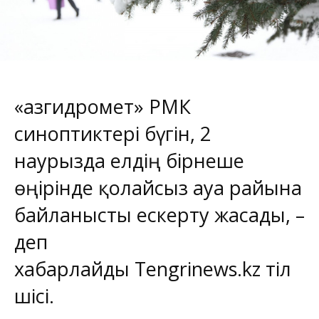
«Қазгидромет» РМК
синоптиктері бүгін, 2
наурызда елдің бірнеше
өңірінде қолайсыз ауа райына
байланысты ескерту жасады, –
деп
хабарлайды
Tengrinews.kz
тіл
шісі.