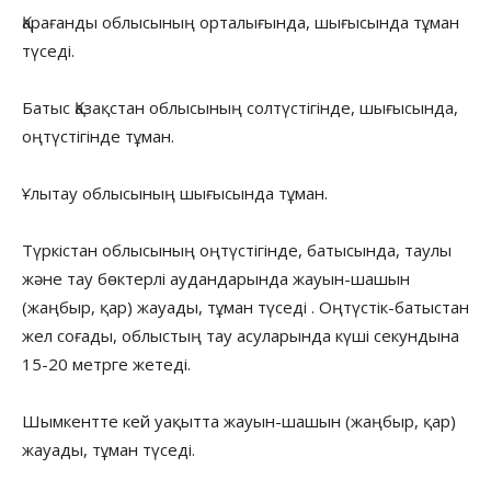
Қарағанды облысының орталығында, шығысында тұман
түседі.
Батыс Қазақстан облысының солтүстігінде, шығысында,
оңтүстігінде тұман.
Ұлытау облысының шығысында тұман.
Түркістан облысының оңтүстігінде, батысында, таулы
және тау бөктерлі аудандарында жауын-шашын
(жаңбыр, қар) жауады, тұман түседі . Оңтүстік-батыстан
жел соғады, облыстың тау асуларында күші секундына
15-20 метрге жетеді.
Шымкентте кей уақытта жауын-шашын (жаңбыр, қар)
жауады, тұман түседі.