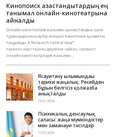
Кинопоиск қазақстандықтардың ең
танымал онлайн-кинотеатрына
айналды
Онлайн-кинотеатрға жазылған қазақстандық қала
тұрғындарының әрбір екіншісі Кинопоиск қызметін
таңдайды. K Research Central Asia*
тәуелсіз зерттеуінің дерегіне сәйкес, сервисті
онлайн-кинотеатрларға жазылған...
Ясауитану ғылымындағы
тарихи жаңалық: Ресейден
бұрын белгісіз қолжазба
анықталды
23.07.2026
Психикалық денсаулық
саласы: жаңа мүмкіндіктер
мен заманауи тәсілдер
17.07.2026