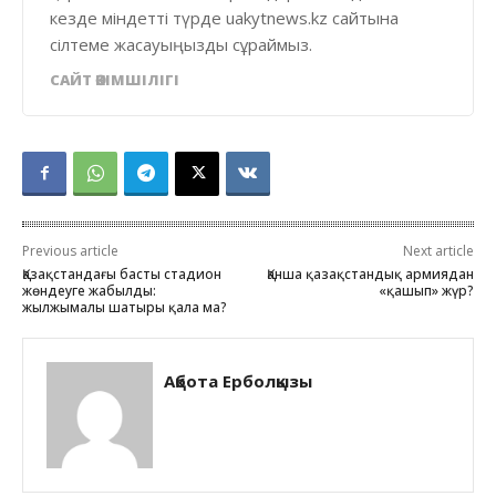
кезде міндетті түрде uakytnews.kz сайтына
сілтеме жасауыңызды сұраймыз.
САЙТ ӘКІМШІЛІГІ
Previous article
Next article
Қазақстандағы басты стадион
Қанша қазақстандық армиядан
жөндеуге жабылды:
«қашып» жүр?
жылжымалы шатыры қала ма?
Ақбота Ерболқызы