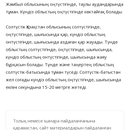
Жамбыл облысының оңтүстігінде, таулы аудандарында
тұман. Күндіз облыстың оңтүстігінде көктайғақ болады.
Солтүстік Қазақстан облысының солтүстігінде,
оңтүстігінде, шығысында қар, күндіз облыстың
онтүстігінде, шығысында аздаған қар жауады. Түнде
облыстың солтүстігінде, оңтүстігінде, шығысында,
күндіз облыстың онтүстігінде, шығысында жаяу
бұрқасын болады. Түнде және таңертең облыстың
солтүстік-батысында тұман түседі. Солтүстік-батыстан
жел соғады күндіз облыстың оңтүстігінде, шығысында
екпіні секундына 15-20 метрге жетеді.
Толық немесе ішінара пайдаланғанына
қарамастан, сайт материалдарын пайдаланған