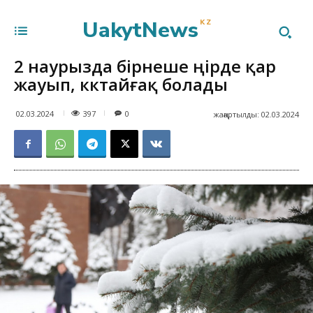
UakytNews
KZ
2 наурызда бірнеше өңірде қар
жауып, көктайғақ болады
397
02.03.2024
0
жаңартылды:
02.03.2024