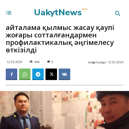
UakytNews
KZ
Қайталама қылмыс жасау қаупі
жоғары сотталғандармен
профилактикалық әңгімелесу
өткізілді
444
12.03.2024
0
жаңартылды:
12.03.2024