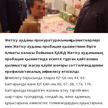
Жетісу ауданы прокуратурасының қызметкерлері
мен Жетісу ауданы пробация қызметімен бірге
Алматы каласы бойынша ҚАЖД Жетісу ауданының
пробация қызметінде есепте тұрган қайталама
қылмыстар жасау қауіпі жоғары сотталғандармен
профилактикалық әңгімелесу өткізілді.
Әңгімелесу барысында оларға ҚР ҚК-нің 44, 63-
баптарында және ҚР ҚАК-нің 66, 67, 68, 174, 176-
баптарында көзделген жазаны өтеу тәртібі мен
шарттары түсіндірілді, сондай-ақ, жеке адамның
құқықтарына, кәмелетке толмағандардың кұқықтарына,