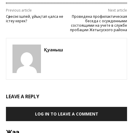
Previous article
Next article
Сәресіні ішпей, ұйықтап қалса не
Проведена профилактическая
істеу керек?
беседа с осужденными
состоящими на учете в службе
пробации Жетысуского района
Қуаныш
LEAVE A REPLY
LOG IN TO LEAVE A COMMENT
Жаңа