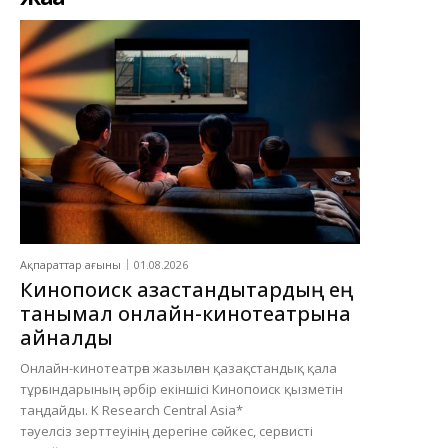
Ақпараттар ағыны
01.08.2026
Кинопоиск қазақстандықтардың ең
танымал онлайн-кинотеатрына
айналды
Онлайн-кинотеатрға жазылған қазақстандық қала
тұрғындарының әрбір екіншісі Кинопоиск қызметін
таңдайды. K Research Central Asia*
тәуелсіз зерттеуінің дерегіне сәйкес, сервисті