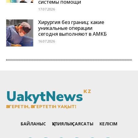
UakytNews
KZ
ӨЗГЕРЕТІН, ӨЗГЕРТЕТІН УАҚЫТ!
БАЙЛАНЫС
ҚҰПИЯЛЫҚ САЯСАТЫ
КЕЛІСІМ