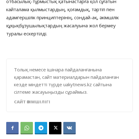
отбасылық-тұрмыстық қатынастарға қол сұғатын
кайталама қылмыстардың, қоғамдық, тәртіп пен
адамгершілік принциптерінің, сондай-ақ, әкімшілік
құқықбұзушылықтардың жасалуына жол бермеу
туралы ескертілді.
Толық немесе ішінара пайдаланғанына
қарамастан, сайт материалдарын пайдаланған
кезде міндетті түрде uakytnews.kz сайтына
сілтеме жасауыңызды сұраймыз.
САЙТ ӘКІМШІЛІГІ