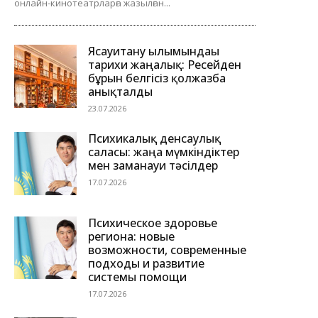
онлайн-кинотеатрларға жазылған...
Ясауитану ғылымындағы
тарихи жаңалық: Ресейден
бұрын белгісіз қолжазба
анықталды
23.07.2026
Психикалық денсаулық
саласы: жаңа мүмкіндіктер
мен заманауи тәсілдер
17.07.2026
Психическое здоровье
региона: новые
возможности, современные
подходы и развитие
системы помощи
17.07.2026