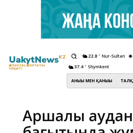
22.8
Nur-Sultan
C
UakytNews
KZ
37.4
Shymkent
ӨЗГЕРЕТІН, ӨЗГЕРТЕТІН
C
УАҚЫТ!
АНЫҒЫ МЕН ҚАНЫҒЫ
ТАЛҚ
Аршалы аудан
бағытында жұ