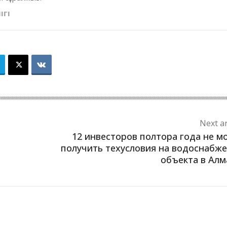
ІГІ
Next ar
12 инвесторов полтора года не м
получить техусловия на водоснабж
объекта в Ал