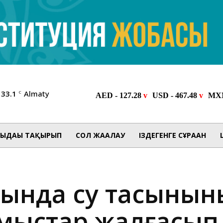
33.1
Almaty
C
ЫДАҒЫ ТАҚЫРЫП
СОЛ ЖАҒАЛАУ
ІЗДЕГЕНГЕ СҰРАҒАН
ында су тасқынын
мыстар жалғасып