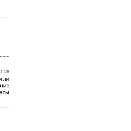
ticle
огли
ение
маты