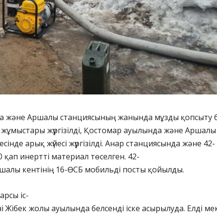
да және Аршалы станциясының жанында мұзды қопсыту 
жұмыстары жүргізілді, Қостомар ауылында және Аршалы
есінде арық жүйесі жүргізілді. Анар станциясында және 42-
0 қап инертті материал төселген. 42-
шалы кентінің 16-ӨСБ мобильді посты қойылды.
арсы іс-
 Жібек жолы ауылында белсенді іске асырылуда. Елді ме