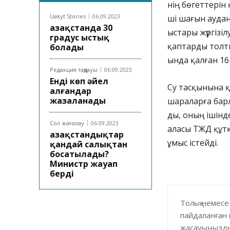
нің бөгеттерін 
Uakyt Stories
06.09.2023
ші шағын аудан
Қазақстанда 30
ыстары жүргізі
градус ыстық
қаптарды толты
болады
ында қалған 16
Редакция таңдауы
06.09.2023
Енді көп әйел
Су тасқынына қ
алғандар
жазаланады
шараларға барл
ды, оның ішін
Сол жағалау
06.09.2023
аласы ТЖД құт
Қазақстандықтар
ұмыс істейді.
қандай салықтан
босатылады?
Министр жауап
берді
Толық немесе
пайдаланған 
жасауыңызды