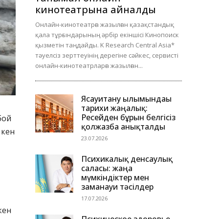
кинотеатрына айналды
Онлайн-кинотеатрға жазылған қазақстандық
қала тұрғындарының әрбір екіншісі Кинопоиск
қызметін таңдайды. K Research Central Asia*
тәуелсіз зерттеуінің дерегіне сәйкес, сервисті
онлайн-кинотеатрларға жазылған...
Ясауитану ғылымындағы
тарихи жаңалық:
Ресейден бұрын белгісіз
бой
қолжазба анықталды
 кен
23.07.2026
Психикалық денсаулық
саласы: жаңа
мүмкіндіктер мен
заманауи тәсілдер
17.07.2026
кен