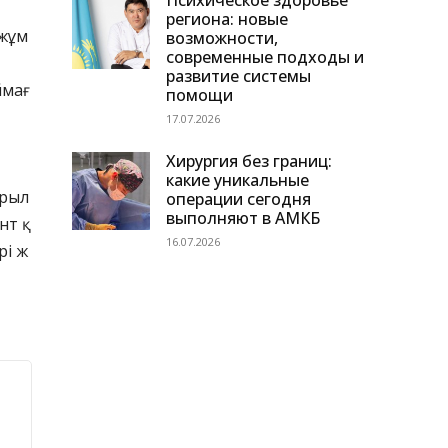
Психическое здоровье
региона: новые
 жұм
возможности,
современные подходы и
развитие системы
ймағ
помощи
17.07.2026
Хирургия без границ:
какие уникальные
ырыл
операции сегодня
выполняют в АМКБ
нт қ
16.07.2026
рі ж