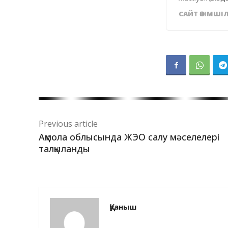
САЙТ ӘКІМШІЛ
Previous article
Ақмола облысында ЖЭО салу мәселелері
талқыланды
Қуаныш