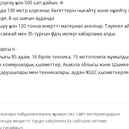
қорғау үшін 500 қап дайын, 4-
да 130 метр қорғаныс бөгеттерін нығайту және күшейту
луде, 8-ші шағын ауданда
ру үшін 120 тонна инертті материал әкелінді. Тәуекел а
 саяжай мен 35 тұрғын үйдің иелері хабарлама алды.
арсы іс-
ығы 85 адам, 16 бірлік техника, 15 мотопомпа жұмылд
де коммуналдық қызметтер, Ақмола облысы және Шымке
қарушылары мен техникалары, аудан ЖШС қызметкерле
 ішінара пайдаланғанына қарамастан, сайт материалдарын
кезде міндетті түрде uakytnews.kz сайтына сілтеме
 сұраймыз.