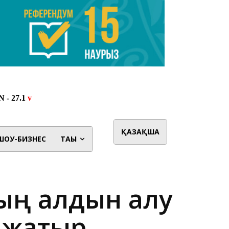
ҚАЗАҚША
ШОУ-БИЗНЕС
ТАҒЫ
ың алдын алу
 жатыр