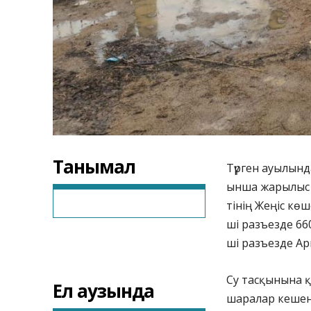
Танымал
Түрген ауылын
ынша жарылыс 
тінің Жеңіс көш
ші разъезде 66
ші разъезде Ар
Су тасқынына қ
Ел аузында
шаралар кешені