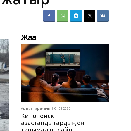
Жаңа
Ақпараттар ағыны
01.08.2026
Кинопоиск
қазақстандықтардың ең
танымал онлайн-