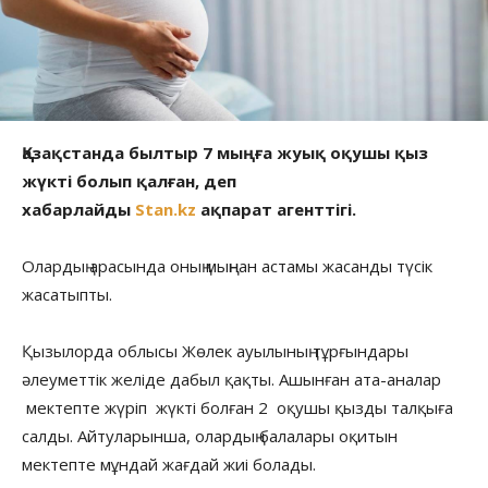
Қазақстанда былтыр 7 мыңға жуық оқушы қыз
жүкті болып қалған, деп
хабарлайды
Stan.kz
ақпарат агенттігі.
Олардың арасында оның мыңнан астамы жасанды түсік
жасатыпты.
Қызылорда облысы Жөлек ауылының тұрғындары
әлеуметтік желіде дабыл қақты. Ашынған ата-аналар
мектепте жүріп жүкті болған 2 оқушы қызды талқыға
салды. Айтуларынша, олардың балалары оқитын
мектепте мұндай жағдай жиі болады.