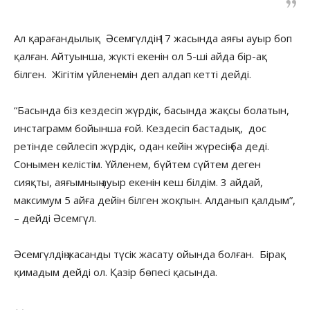
Ал қарағандылық Әсемгүлдің 17 жасында аяғы ауыр боп
қалған. Айтуынша, жүкті екенін ол 5-ші айда бір-ақ
білген. Жігітім үйленемін деп алдап кетті дейді.
“Басында біз кездесіп жүрдік, басында жақсы болатын,
инстаграмм бойынша ғой. Кездесіп бастадық, дос
ретінде сөйлесіп жүрдік, одан кейін жүресің ба деді.
Сонымен келістім. Үйленем, бүйтем сүйтем деген
сияқты, аяғымның ауыр екенін кеш білдім. 3 айдай,
максимум 5 айға дейін білген жоқпын. Алданып қалдым”,
– дейді Әсемгүл.
Әсемгүлдің жасанды түсік жасату ойында болған. Бірақ
қимадым дейді ол. Қазір бөпесі қасында.