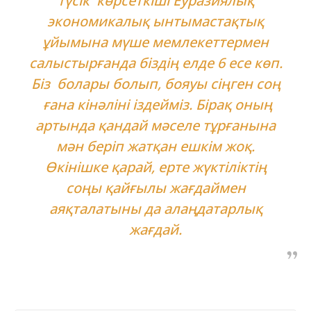
түсік көрсеткіші Еуразиялық
экономикалық ынтымастақтық
ұйымына мүше мемлекеттермен
салыстырғанда біздің елде 6 есе көп.
Біз болары болып, бояуы сіңген соң
ғана кінәліні іздейміз. Бірақ оның
артында қандай мәселе тұрғанына
мән беріп жатқан ешкім жоқ.
Өкінішке қарай, ерте жүктіліктің
соңы қайғылы жағдаймен
аяқталатыны да алаңдатарлық
жағдай.