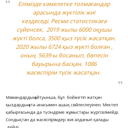
Елімізде кәмелетке толмағандар
арасында жүктілік жиі
кездеседі. Ресми статистикаға
сүйенсек, 2019 жылы 6000 оқушы
жүкті болса, 3500 қыз түсік жасатқан.
2020 жылы 6724 қыз жүкті болған ,
оның 5639-ы босанып, бөпесін
бауырына басқан. 1086
жасөспірім түсік жасатқан.
Мамандардың айтуынша, бұл бойжетіп жатқан
қыздардың ата-анасымен ашық сөйлеспеуінен. Мектеп
қабырғасында да түсіндірме жұмыстары жүргізілмейді.
Сондықтан да жасөспірімдер жиі алданып қалады
дейді.