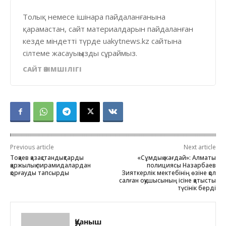
Толық немесе ішінара пайдаланғанына
қарамастан, сайт материалдарын пайдаланған
кезде міндетті түрде uakytnews.kz сайтына
сілтеме жасауыңызды сұраймыз.
САЙТ ӘКІМШІЛІГІ
Previous article
Next article
Тоқаев қазақстандықтарды
«Сұмдық жағдай»: Алматы
қаржылық пирамидалардан
полициясы Назарбаев
қорғауды тапсырды
Зияткерлік мектебінің өзіне қол
салған оқушысының ісіне қатысты
түсінік берді
Қуаныш