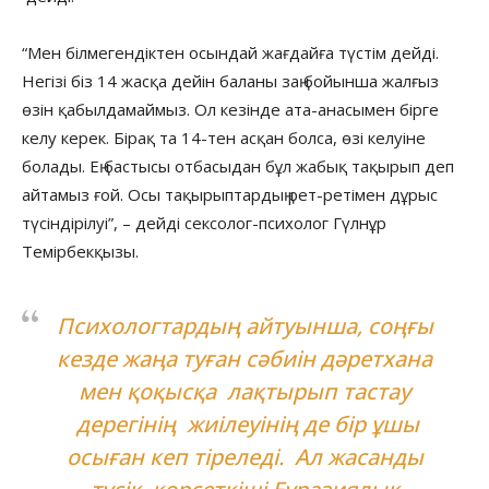
“Мен білмегендіктен осындай жағдайға түстім дейді.
Негізі біз 14 жасқа дейін баланы заң бойынша жалғыз
өзін қабылдамаймыз. Ол кезінде ата-анасымен бірге
келу керек. Бірақ та 14-тен асқан болса, өзі келуіне
болады. Ең бастысы отбасыдан бұл жабық тақырып деп
айтамыз ғой. Осы тақырыптардың рет-ретімен дұрыс
түсіндірілуі”, – дейді сексолог-психолог Гүлнұр
Темірбекқызы.
Психологтардың айтуынша, соңғы
кезде жаңа туған сәбиін дәретхана
мен қоқысқа лақтырып тастау
дерегінің жиілеуінің де бір ұшы
осыған кеп тіреледі. Ал жасанды