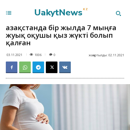
UakytNews
KZ
Қазақстанда бір жылда 7 мыңға
жуық оқушы қыз жүкті болып
қалған
1006
03.11.2021
0
жаңартылды:
02.11.2021