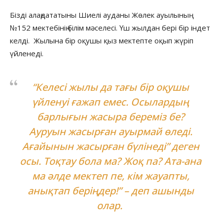
Бізді алаңдататыны Шиелі ауданы Жөлек ауылының
№152 мектебінің білім мәселесі. Үш жылдан бері бір індет
келді. Жылына бір оқушы қыз мектепте оқып жүріп
үйленеді.
“Келесі жылы да тағы бір оқушы
үйленуі ғажап емес. Осылардың
барлығын жасыра береміз бе?
Ауруын жасырған ауырмай өледі.
Ағайынын жасырған бүлінеді” деген
осы. Тоқтау бола ма? Жоқ па? Ата-ана
ма әлде мектеп пе, кім жауапты,
анықтап беріңдер!” – деп ашынды
олар.