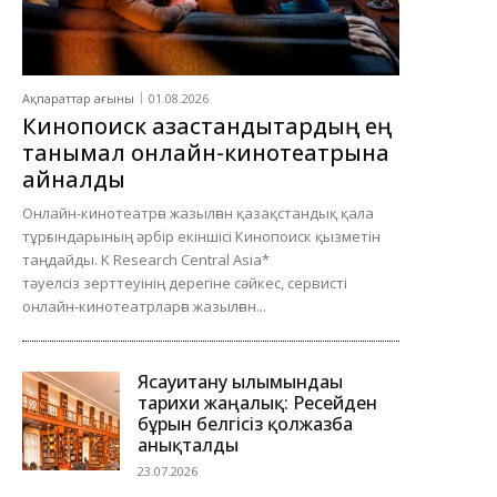
Ақпараттар ағыны
01.08.2026
Кинопоиск қазақстандықтардың ең
танымал онлайн-кинотеатрына
айналды
Онлайн-кинотеатрға жазылған қазақстандық қала
тұрғындарының әрбір екіншісі Кинопоиск қызметін
таңдайды. K Research Central Asia*
тәуелсіз зерттеуінің дерегіне сәйкес, сервисті
онлайн-кинотеатрларға жазылған...
Ясауитану ғылымындағы
тарихи жаңалық: Ресейден
бұрын белгісіз қолжазба
анықталды
23.07.2026