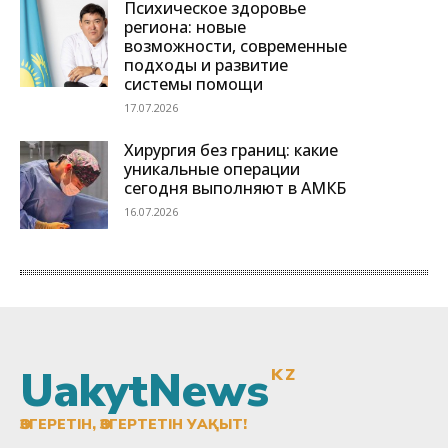
UakytNews
KZ
ӨЗГЕРЕТІН, ӨЗГЕРТЕТІН УАҚЫТ!