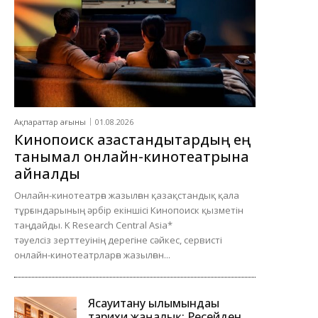
Ақпараттар ағыны
01.08.2026
Кинопоиск қазақстандықтардың ең
танымал онлайн-кинотеатрына
айналды
Онлайн-кинотеатрға жазылған қазақстандық қала
тұрғындарының әрбір екіншісі Кинопоиск қызметін
таңдайды. K Research Central Asia*
тәуелсіз зерттеуінің дерегіне сәйкес, сервисті
онлайн-кинотеатрларға жазылған...
Ясауитану ғылымындағы
тарихи жаңалық: Ресейден