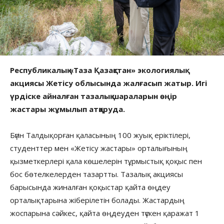
Республикалық «Таза Қазақстан» экологиялық
акциясы Жетісу облысында жалғасып жатыр. Игі
үрдіске айналған тазалық шараларын өңір
жастары жұмылып атқаруда.
Бүгін Талдықорған қаласының 100 жуық еріктілері,
студенттер мен «Жетісу жастары» орталығының
қызметкерлері қала көшелерін тұрмыстық қоқыс пен
бос бөтелкелерден тазартты. Тазалық акциясы
барысында жиналған қоқыстар қайта өңдеу
орталықтарына жіберілетін болады. Жастардың
жоспарына сәйкес, қайта өңдеуден түскен қаражат 1