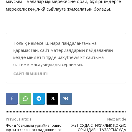
маусым – Балалар күні мерекесіне орай, бүлдіршіндерге
мерекелік көңіл-күй сыйлауға жұмсалатын болады.
Толық немесе ішінара пайдаланғанына
қарамастан, сайт материалдарын пайдаланған
кезде міндетті түрде uakytnews.kz сайтына
сілтеме жасауыңызды сұраймыз.
САЙТ ӘКІМШІЛІГІ
Previous article
Next article
Фонд “Салиқалы ұрпақ” направил
ЖЕТІСУДА СТИХИЯЛЫҚ ҚОҚЫС
юрты в села, пострадавшие от
ОРЫНДАРЫ ТАЗАРТЫЛУДА