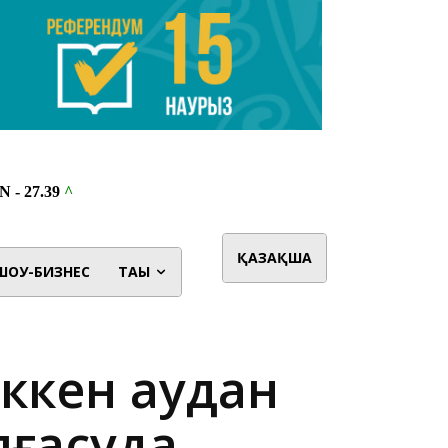
ҚАЗАҚША
ШОУ-БИЗНЕС
ТАҒЫ
еккен аудан
лғасуда