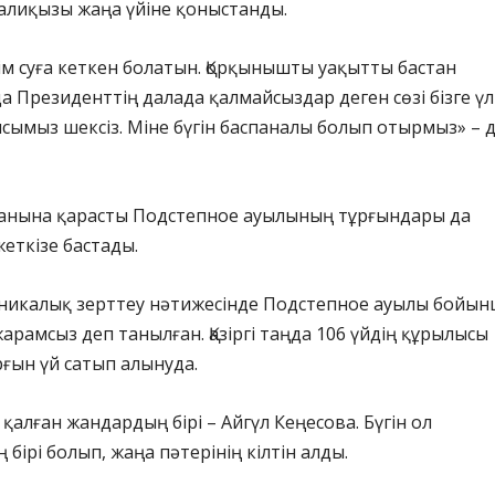
алиқызы жаңа үйіне қоныстанды.
ім суға кеткен болатын. Қорқынышты уақытты бастан
да Президенттің далада қалмайсыздар деген сөзі бізге ү
ғысымыз шексіз. Міне бүгін баспаналы болып отырмыз» – д
уданына қарасты Подстепное ауылының тұрғындары да
жеткізе бастады.
ехникалық зерттеу нәтижесінде Подстепное ауылы бойы
жарамсыз деп танылған. Қазіргі таңда 106 үйдің құрылысы
ұрғын үй сатып алынуда.
 қалған жандардың бірі – Айгүл Кеңесова. Бүгін ол
бірі болып, жаңа пәтерінің кілтін алды.