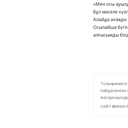
«Мен осы ауылд
Бұл мәселе күз
Алайда әкімдік 
Осылайша бүгі
алғысымды білд
БҚО әкі
Толық немесе
пайдаланған 
жасауыңызды
САЙТ ӘКІМШІЛ