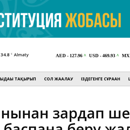
34.8
Almaty
C
ЫДАҒЫ ТАҚЫРЫП
СОЛ ЖАҒАЛАУ
ІЗДЕГЕНГЕ СҰРАҒАН
қынынан зардап ш
баспана беру жа