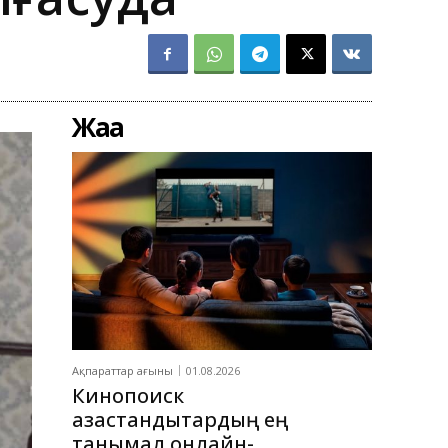
Жаңа
Ақпараттар ағыны
01.08.2026
Кинопоиск
қазақстандықтардың ең
танымал онлайн-