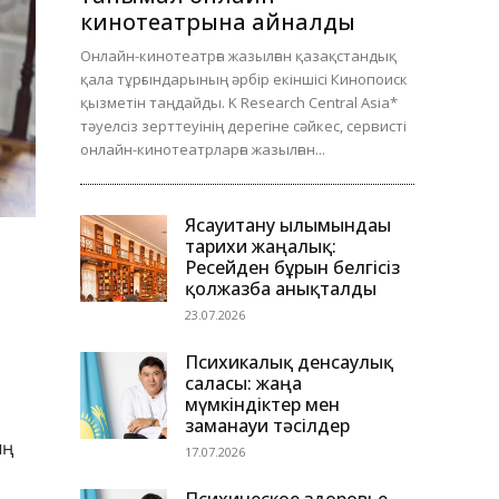
кинотеатрына айналды
Онлайн-кинотеатрға жазылған қазақстандық
қала тұрғындарының әрбір екіншісі Кинопоиск
қызметін таңдайды. K Research Central Asia*
тәуелсіз зерттеуінің дерегіне сәйкес, сервисті
онлайн-кинотеатрларға жазылған...
Ясауитану ғылымындағы
тарихи жаңалық:
Ресейден бұрын белгісіз
қолжазба анықталды
23.07.2026
Психикалық денсаулық
саласы: жаңа
мүмкіндіктер мен
заманауи тәсілдер
ың
17.07.2026