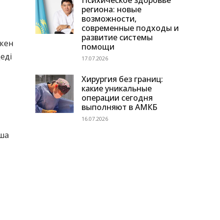
Психическое здоровье
региона: новые
возможности,
современные подходы и
развитие системы
лкен
помощи
еді
17.07.2026
Хирургия без границ:
какие уникальные
операции сегодня
выполняют в АМКБ
16.07.2026
нша