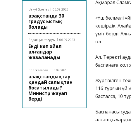
Ақмарал Сламғ
Uakyt Stories
06.09.2023
Қазақстанда 30
«Үш бөлмелі үй
градус ыстық
кешірдік. Алай
болады
үміт берді. Ал
Редакция таңдауы
06.09.2023
ол.
Енді көп әйел
алғандар
Ал, Теректі а
жазаланады
баспанаға қол 
Сол жағалау
06.09.2023
Қазақстандықтар
Жүргізілген т
қандай салықтан
босатылады?
116 тұрғын үй 
Министр жауап
басталса, 10 т
берді
Баспанасы суда
алғашқылардың 