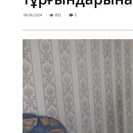
832
0
06.06.2024