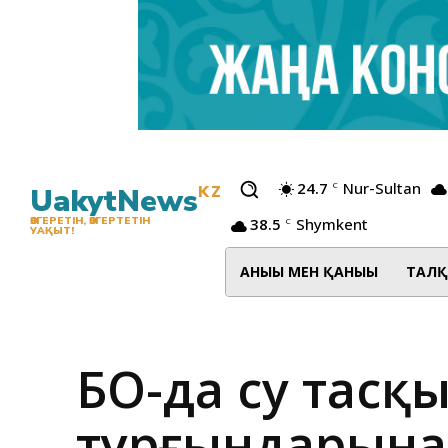
24.7
Nur-Sultan
C
UakytNews
KZ
38.5
Shymkent
ӨЗГЕРЕТІН, ӨЗГЕРТЕТІН
C
УАҚЫТ!
АНЫҒЫ МЕН ҚАНЫҒЫ
ТАЛҚ
БҚО-да су тас
тұрғындарына 