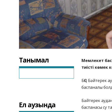
Танымал
Мемлекет бас
тиісті көмек 
БҚО Бәйтерек а
баспаналы бол
Бәйтерек ауда
Ел аузында
баспанасы су т