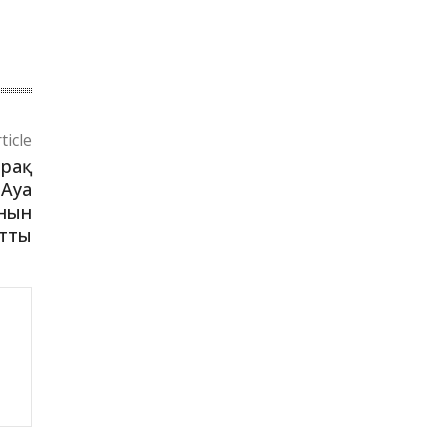
ticle
ірақ
 Ауа
ынын
тты