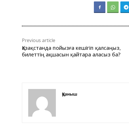
Previous article
Қазақстанда пойызға кешігіп қалсаңыз,
билеттің ақшасын қайтара аласыз ба?
Қуаныш