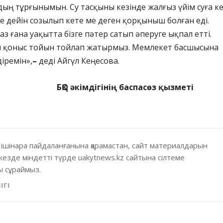
ың тұрғынымын. Су тасқыны кезінде жалғыз үйім суға ке
ге дейін созылып кете ме деген қорқыныш болған еді.
аз ғана уақытта бізге пәтер сатып әперуге ықпал етті.
н қоныс тойын тойлап жатырмыз. Мемлекет басшысына
іремін»,
–
деді Айгүл Кеңесова.
мдігінің баспасөз қызметі
 ішінара пайдаланғанына қарамастан, сайт материалдарын
кезде міндетті түрде uakytnews.kz сайтына сілтеме
 сұраймыз.
ІГІ