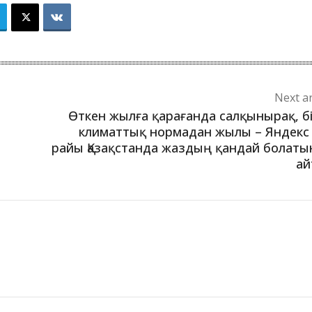
Next ar
Өткен жылға қарағанда салқынырақ, б
климаттық нормадан жылы – Яндекс
райы Қазақстанда жаздың қандай болат
ай