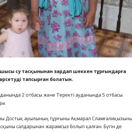
шысы су тасқынынан зардап шеккен тұрғындарға
көрсетуді тапсырған болатын.
уданында 2 отбасы және Теректі ауданында 5 отбасы
ды.
ны Достық ауылының тұрғыны Ақмарал Сламғалиқызын
асқыны салдарынан жарамсыз болып қалған. Бүгін де