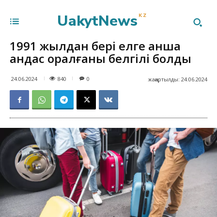
UakytNews
KZ
1991 жылдан бері елге қанша
қандас оралғаны белгілі болды
840
24.06.2024
0
жаңартылды:
24.06.2024