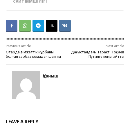
САЙТ ӘКІМШІЛІГІ
Previous article
Next article
Отарда әлімжеттік құрбаны
Дағыстандағы теракт: Тоқаев
болған сарбаз комадан шықты
Путинге көңіл айтты
Қуаныш
LEAVE A REPLY