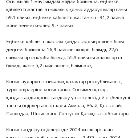
Осы жылғы 1 маусымдағы жағдай бойынша, еңбекке
қабілетті жастағы этникалық қоныс аударушылар саны
59,1 пайыз, еңбекке қабілетті жастан кіші 31,2 пайыз
және зейнеткерлер 9,7 пайыз.
Еңбекке қабілетті жастағы қандастардың ішінен білім
деңгейі бойынша 16,9 пайызы жоғары білімді, 22,6
пайызы орта кәсіби білімді, 55,3 пайызы жалпы орта
білімді, және 5,2 пайызының білімі жоқ.
Қоныс аударған этникалық қазақтар республиканың
түрлі өңірлеріне қоныстанған. Сонымен қатар,
қандастарды қоныстандыру үшін келесідей еңбек күші
тапшы өңірлер анықталды: Ақмола, Абай, Қостанай,
Павлодар, Шығыс және Солтүстік Қазақстан облыстары.
Қоныстандыру өңірлерінде 2024 жылға арналған
қандастарды қабылдау квотасы – 2 433 адам. 2024