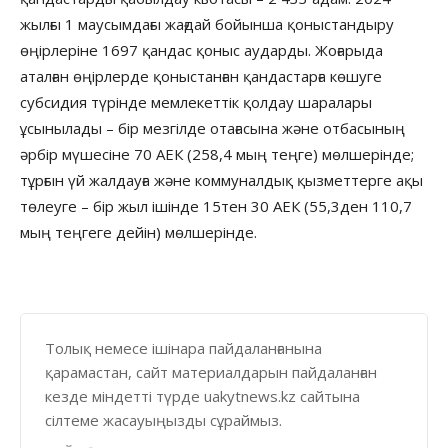
жылғы 1 маусымдағы жағдай бойынша қоныстандыру
өңірлеріне 1697 қандас қоныс аударды. Жоғарыда
аталған өңірлерде қоныстанған қандастарға көшуге
субсидия түрінде мемлекеттік қолдау шаралары
ұсынылады – бір мезгілде отағасына және отбасының
әрбір мүшесіне 70 АЕК (258,4 мың теңге) мөлшерінде;
тұрғын үй жалдауға және коммуналдық қызметтерге ақы
төлеуге – бір жыл ішінде 15тен 30 АЕК (55,3ден 110,7
мың теңгеге дейін) мөлшерінде.
Толық немесе ішінара пайдаланғанына
қарамастан, сайт материалдарын пайдаланған
кезде міндетті түрде uakytnews.kz сайтына
сілтеме жасауыңызды сұраймыз.