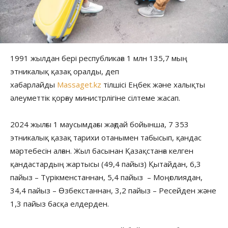
1991 жылдан бері республикаға 1 млн 135,7 мың
этникалық қазақ оралды, деп
хабарлайды
Massaget.kz
тілшісі Еңбек және халықты
әлеуметтік қорғау министрлігіне сілтеме жасап.
2024 жылғы 1 маусымдағы жағдай бойынша, 7 353
этникалық қазақ тарихи отанымен табысып, қандас
мәртебесін алған. Жыл басынан Қазақстанға келген
қандастардың жартысы (49,4 пайыз) Қытайдан, 6,3
пайыз – Түрікменстаннан, 5,4 пайыз – Моңғолиядан,
34,4 пайыз – Өзбекстаннан, 3,2 пайыз – Ресейден және
1,3 пайыз басқа елдерден.