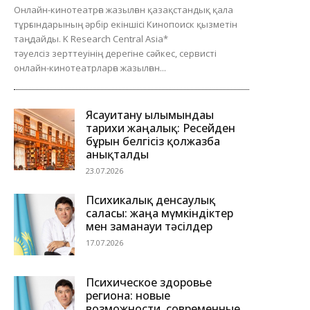
Онлайн-кинотеатрға жазылған қазақстандық қала
тұрғындарының әрбір екіншісі Кинопоиск қызметін
таңдайды. K Research Central Asia*
тәуелсіз зерттеуінің дерегіне сәйкес, сервисті
онлайн-кинотеатрларға жазылған...
Ясауитану ғылымындағы
тарихи жаңалық: Ресейден
бұрын белгісіз қолжазба
анықталды
23.07.2026
Психикалық денсаулық
саласы: жаңа мүмкіндіктер
мен заманауи тәсілдер
17.07.2026
Психическое здоровье
региона: новые
возможности, современные