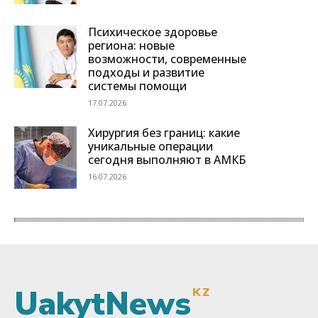
UakytNews
KZ