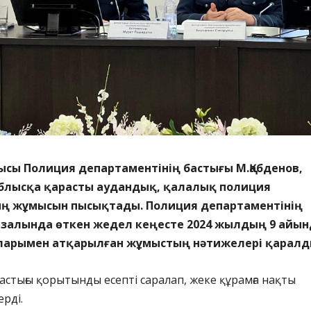
ысы Полиция департаментінің бастығы М.Қабденов,
облысқа қарасты аудандық, қалалық полиция
 жұмысын пысықтады. Полиция департаментінің
с залында өткен жедел кеңесте 2024 жылдың 9 айын
ларымен атқарылған жұмыстың нәтижелері қаралд
стығы қорытынды есепті саралап, жеке құрамға нақты
рді.