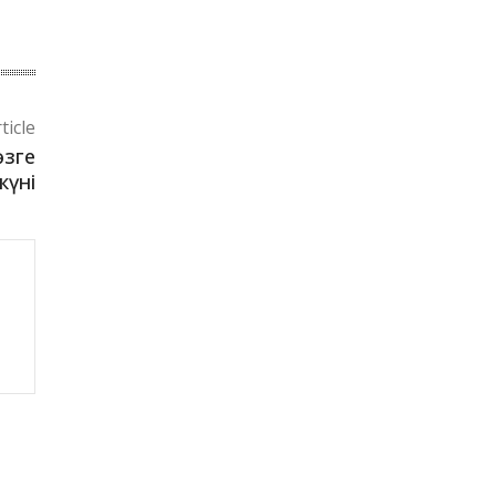
ticle
өзге
күні