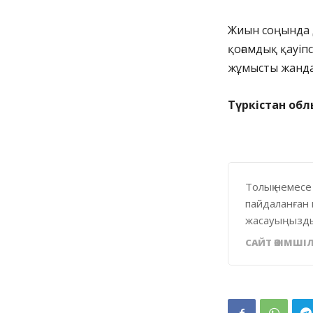
Жиын соңында 
қоғамдық қауіп
жұмысты жанда
Түркістан обл
Толық немесе
пайдаланған 
жасауыңызды
САЙТ ӘКІМШІЛ