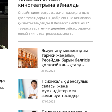
кинотеатрына айналды
Онлайн-кинотеатрға жазылған қазақстандық
қала тұрғындарының әрбір екіншісі Кинопоиск
қызметін таңдайды. K Research Central Asia*
тәуелсіз зерттеуінің дерегіне сәйкес, сервисті
онлайн-кинотеатрларға жазылған...
Ясауитану ғылымындағы
тарихи жаңалық:
Ресейден бұрын белгісіз
қолжазба анықталды
23.07.2026
да
Психикалық денсаулық
саласы: жаңа
ы.
мүмкіндіктер мен
заманауи тәсілдер
17.07.2026