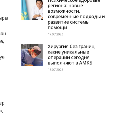
Психическое здоровье
региона: новые
возможности,
современные подходы и
ырғы
развитие системы
і
помощи
ған
17.07.2026
а,
Хирургия без границ:
какие уникальные
ға
операции сегодня
выполняют в АМКБ
16.07.2026
ер
ық