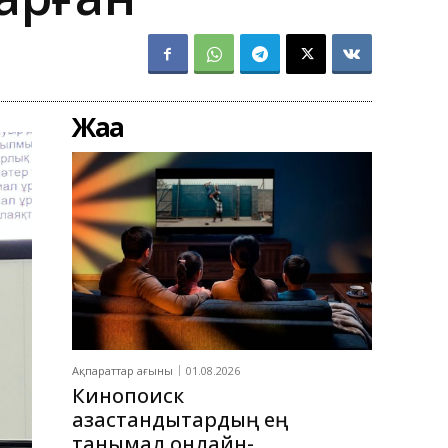
Жаңа
Ақпараттар ағыны
01.08.2026
Кинопоиск
қазақстандықтардың ең
танымал онлайн-