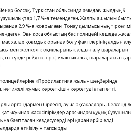
үйенер болсақ, Түркістан облысында ағымдағы жылдың 9
бұзушылықтар 1,7 %-ға төмендеген. Жалпы ашылым былт
рғанда 2,9 %-ға жоғарылаған. Тонау қылмысының тіркелім
өмендеген. Оған қоса облыстың бас полицейі көшеде жасал
мас халде қоғамдық орында болу фактілерінің алдын алуғ
ысы мен жол көлік оқиғаларының алдын алу шараларын
рақты түрде рейдтік-профилактикалық шараларды атқару
.
 полицейлеріне «Профилактика жылы» шеңберінде
, нәтижелі жұмыс көрсеткішін көрсетуді атап өтті.
рлы органдармен бірлесіп, ауыл ақсақалдары, белсенділ
 қатысуында жасөсіпірімдер арасындағы құқық бұзушыл
на бағытталған кездесулерді әрі қарай әрбір елді
ылдарда өткізілуін тапсырды.