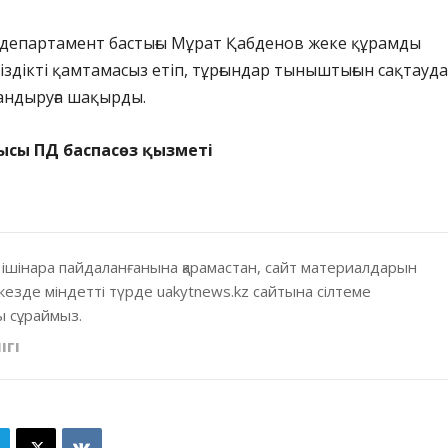
департамент бастығы Мұрат Қабденов жеке құрамды
сіздікті қамтамасыз етіп, тұрғындар тыныштығын сақтауда
ндыруға шақырды.
ысы ПД баспасөз қызметі
 ішінара пайдаланғанына қарамастан, сайт материалдарын
кезде міндетті түрде uakytnews.kz сайтына сілтеме
 сұраймыз.
ІГІ