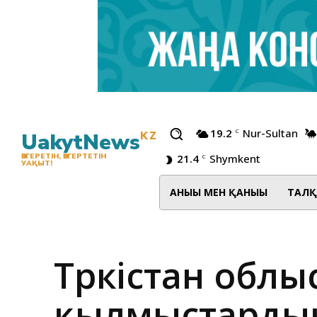
19.2
Nur-Sultan
C
UakytNews
KZ
21.4
Shymkent
ӨЗГЕРЕТІН, ӨЗГЕРТЕТІН
C
УАҚЫТ!
АНЫҒЫ МЕН ҚАНЫҒЫ
ТАЛҚ
Түркістан облы
қылмыстарды