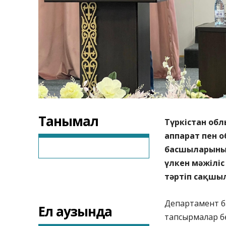
Танымал
Түркістан обл
аппарат пен 
басшыларының
үлкен мәжілі
тәртіп сақшы
Департамент ба
Ел аузында
тапсырмалар бе