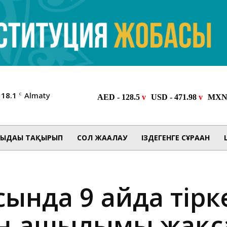
18.1
Almaty
C
ЫДАҒЫ ТАҚЫРЫП
СОЛ ЖАҒАЛАУ
ІЗДЕГЕНГЕ СҰРАҒАН
сында 9 айда тірк
ң ашылымы жақс