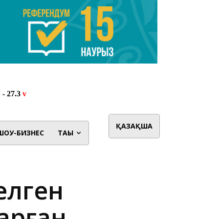
ҚАЗАҚША
ШОУ-БИЗНЕС
ТАҒЫ
елген
арған