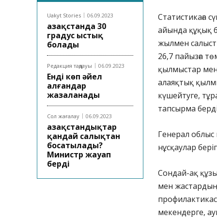
Uakyt Stories
06.09.2023
Статистикаға с
Қазақстанда 30
айында құқық 
градус ыстық
жылмен салысты
болады
26,7 пайызға т
Редакция таңдауы
06.09.2023
қылмыстар мен 
Енді көп әйел
алаяқтық қылм
алғандар
жазаланады
күшейтуге, тұ
тапсырма берді
Сол жағалау
06.09.2023
Қазақстандықтар
Генерал облыс
қандай салықтан
босатылады?
нұсқаулар беріп
Министр жауап
берді
Сондай-ақ құзы
мен жастардың
профилактикасы
мекендерге, ау