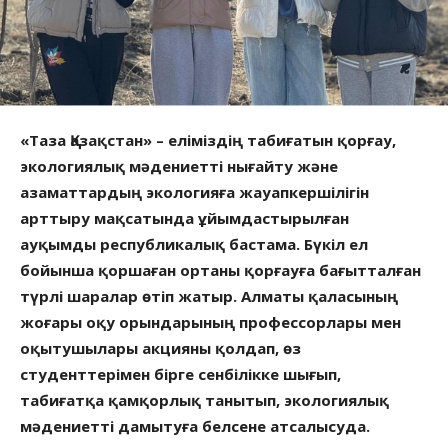
«Таза Қазақстан» – еліміздің табиғатын қорғау,
экологиялық мәдениетті нығайту және
азаматтардың экологияға жауапкершілігін
арттыру мақсатында ұйымдастырылған
ауқымды республикалық бастама. Бүкіл ел
бойынша қоршаған ортаны қорғауға бағытталған
түрлі шаралар өтіп жатыр. Алматы қаласының
жоғары оқу орындарының профессорлары мен
оқытушылары акцияны қолдап, өз
студенттерімен бірге сенбілікке шығып,
табиғатқа қамқорлық танытып, экологиялық
мәдениетті дамытуға белсене атсалысуда.