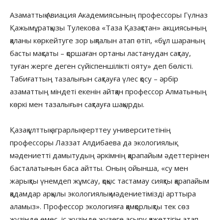
Азаматтық Авиация Академиясының профессоры Гүлназ
Қажымұратқызы Тулекова «Таза Қазақстан» акциясының
қаланы көркейтуге зор ықпалын атап өтіп, «бұл шараның
басты мақсаты – қоршаған ортаны ластанудан сақтау,
туған жерге деген сүйіспеншілікті ояту» деп бөлісті.
Табиғаттың тазалығын сақтауға үлес қосу – әрбір
азаматтың міндеті екенін айтқан профессор Алматының
көркі мен тазалығын сақтауға шақырды.
Қазақ ұлттық аграрлық зерттеу университетінің
профессоры Лаззат Алдибаева да экологиялық
мәдениетті дамытудың әркімнің қарапайым әдеттерінен
басталатынын баса айтты. Оның ойынша, «су мен
жарықты үнемдеп жұмсау, қоқыс тастамау сияқты қарапайым
қадамдар арқылы экологиялық мәдениетімізді арттыра
аламыз». Профессор экологияға қамқорлықты тек сөз
жүзінде емес, іс жүзінде жүзеге асыру қажеттігін атап