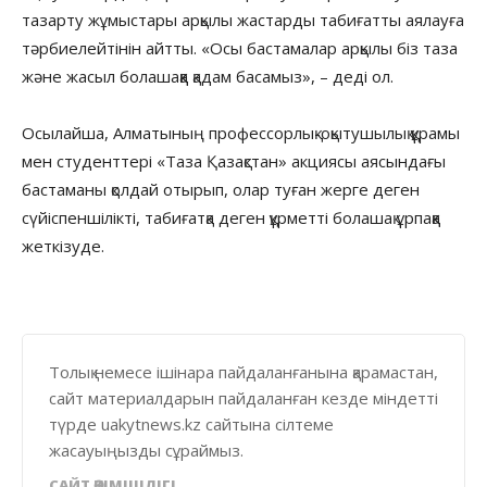
тазарту жұмыстары арқылы жастарды табиғатты аялауға
тәрбиелейтінін айтты. «Осы бастамалар арқылы біз таза
және жасыл болашаққа қадам басамыз», – деді ол.
Осылайша, Алматының профессорлық-оқытушылық құрамы
мен студенттері «Таза Қазақстан» акциясы аясындағы
бастаманы қолдай отырып, олар туған жерге деген
сүйіспеншілікті, табиғатқа деген құрметті болашақ ұрпаққа
жеткізуде.
Толық немесе ішінара пайдаланғанына қарамастан,
сайт материалдарын пайдаланған кезде міндетті
түрде uakytnews.kz сайтына сілтеме
жасауыңызды сұраймыз.
САЙТ ӘКІМШІЛІГІ