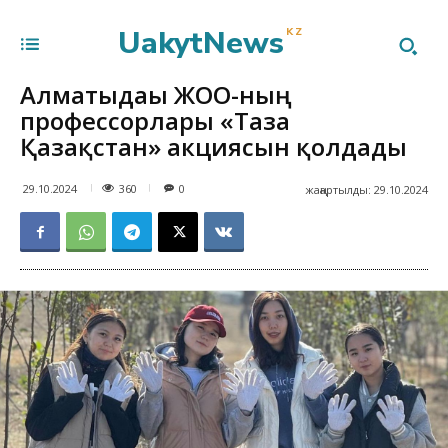
UakytNews
KZ
Алматыдағы ЖОО-ның
профессорлары «Таза
Қазақстан» акциясын қолдады
360
29.10.2024
0
жаңартылды:
29.10.2024