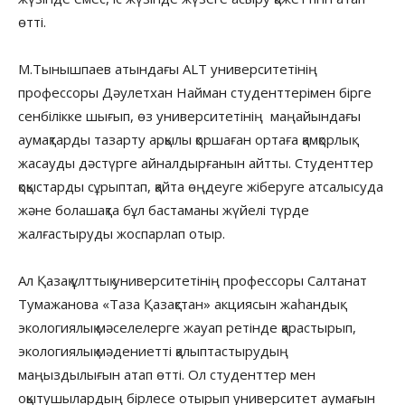
өтті.
М.Тынышпаев атындағы ALT университетінің
профессоры Дәулетхан Найман студенттерімен бірге
сенбілікке шығып, өз университетінің маңайындағы
аумақтарды тазарту арқылы қоршаған ортаға қамқорлық
жасауды дәстүрге айналдырғанын айтты. Студенттер
қоқыстарды сұрыптап, қайта өңдеуге жіберуге атсалысуда
және болашақта бұл бастаманы жүйелі түрде
жалғастыруды жоспарлап отыр.
Ал Қазақ ұлттық университетінің профессоры Салтанат
Тумажанова «Таза Қазақстан» акциясын жаһандық
экологиялық мәселелерге жауап ретінде қарастырып,
экологиялық мәдениетті қалыптастырудың
маңыздылығын атап өтті. Ол студенттер мен
оқытушылардың бірлесе отырып университет аумағын