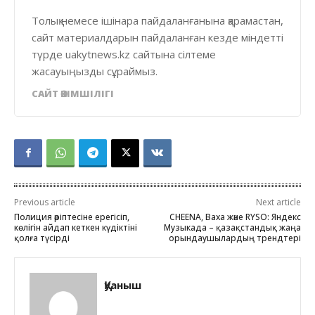
Толық немесе ішінара пайдаланғанына қарамастан,
сайт материалдарын пайдаланған кезде міндетті
түрде uakytnews.kz сайтына сілтеме
жасауыңызды сұраймыз.
САЙТ ӘКІМШІЛІГІ
Previous article
Next article
Полиция әріптесіне ерегісіп,
CHEENA, Baxa және RYSO: Яндекс
көлігін айдап кеткен күдіктіні
Музыкада – қазақстандық жаңа
қолға түсірді
орындаушылардың трендтері
Қуаныш