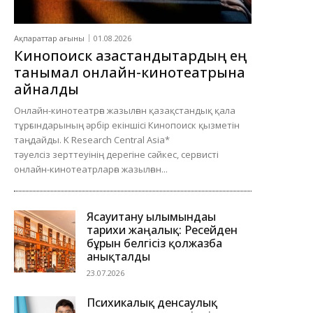
Ақпараттар ағыны
01.08.2026
Кинопоиск қазақстандықтардың ең
танымал онлайн-кинотеатрына
айналды
Онлайн-кинотеатрға жазылған қазақстандық қала
тұрғындарының әрбір екіншісі Кинопоиск қызметін
таңдайды. K Research Central Asia*
тәуелсіз зерттеуінің дерегіне сәйкес, сервисті
онлайн-кинотеатрларға жазылған...
Ясауитану ғылымындағы
тарихи жаңалық: Ресейден
бұрын белгісіз қолжазба
анықталды
23.07.2026
Психикалық денсаулық