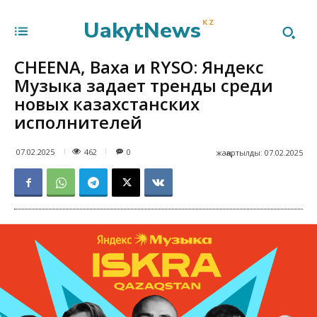
UakytNews
KZ
CHEENA, Baxa и RYSO: Яндекс
Музыка задает тренды среди
новых казахстанских
исполнителей
462
07.02.2025
0
жаңартылды:
07.02.2025