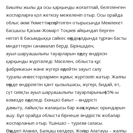
Биылғы жылы да осы қарқынды жоғалтпай, белгіленген
жоспарларға қол жеткізу межеленіп отыр. Осы орайда
облыс әкімі Үкіметтің кеңейтілген отырысында Мемлекет
басшысы Қасым-Жомарт Тоқаев айқындап берген
негізгі 8 басымдыққа сәйкес өңірдің алдында тұрған басты
міндеттерін санамалап берді. Біріншіден,
ауыл шаруашылығы тауарларын өңдеу өндірісін
қарқынды жүргізіледі. Мәселен, облыста құс
фабрикасын және жүгері өңдейтін зауыт салу
туралы инвесторлармен жұмыс жүргізіліп жатыр. Жалпы
өңірде өндірілетін қант қызылшасы, жүгері, бидай, ет,
сүт сияқты ауыл шаруашылығы тауарларының 65%-ы
өзімізде өңделеді. Екіншісі бағыт – өндірісті
дамыту, лайықты жалақысы бар жаңа жұмыс орындарын
ашу. Бұл орайда облыста бірнеше өндірістік жобалар
жоспарланып отыр. Үшіншісі – туризм саласы.
Өңірдегі Алакөл, Балқаш көлдері, Жоңғар Алатауы – жалпы