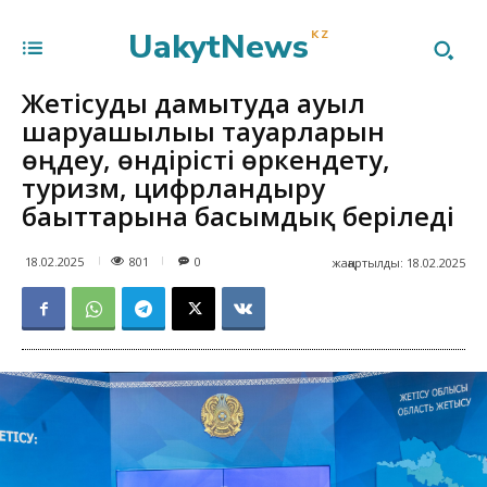
UakytNews
KZ
Жетісуды дамытуда ауыл
шаруашылығы тауарларын
өңдеу, өндірісті өркендету,
туризм, цифрландыру
бағыттарына басымдық беріледі
801
18.02.2025
0
жаңартылды:
18.02.2025