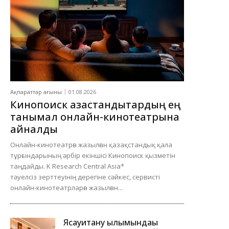
Ақпараттар ағыны
01.08.2026
Кинопоиск қазақстандықтардың ең
танымал онлайн-кинотеатрына
айналды
Онлайн-кинотеатрға жазылған қазақстандық қала
тұрғындарының әрбір екіншісі Кинопоиск қызметін
таңдайды. K Research Central Asia*
тәуелсіз зерттеуінің дерегіне сәйкес, сервисті
онлайн-кинотеатрларға жазылған...
Ясауитану ғылымындағы