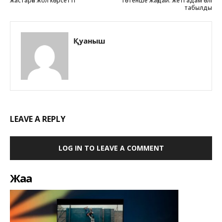
жастарға жол көрсетті
төтенше жағдай: жеті адам өлі
табылды
Қуаныш
LEAVE A REPLY
LOG IN TO LEAVE A COMMENT
Жаңа