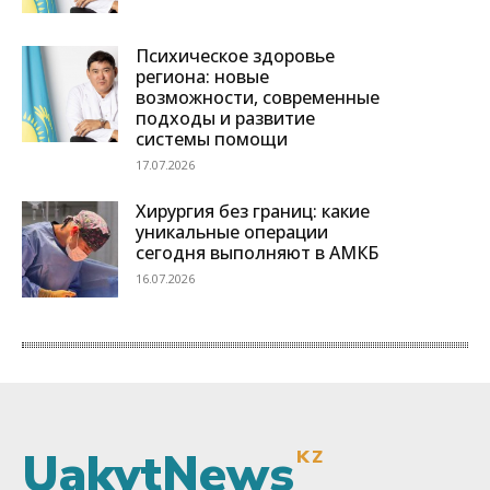
UakytNews
KZ