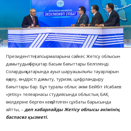
Президенттің тапсырмаларына сәйкес Жетісу облысын
дамытудың бірқатар басым бағыттары белгіленді.
Солардың қатарында ауыл шаруашылығы тауарларын
өңдеу, өндірісті дамыту, туризм, цифрландыру
бағыттары бар. Бұл туралы облыс әкімі Бейбіт Исабаев
«Jetisy» телеарнасы студиясында облыстық БАҚ
өкілдеріне берген кеңейтілген сұхбаты барысында
айтты, –
деп хабарлайды Жетісу облысы әкімінің
баспасөз қызметі.