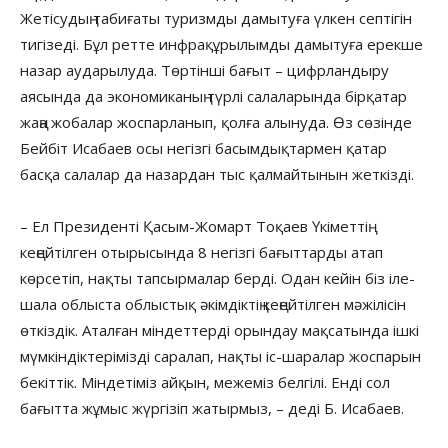
Жетісудың табиғаты туризмды дамытуға үлкен септігін
тигізеді. Бұл ретте инфрақұрылымды дамытуға ерекше
назар аударылуда. Төртінші бағыт – цифрландыру
аясында да экономиканың түрлі салаларында бірқатар
жаңа жобалар жоспарланып, қолға алынуда. Өз сөзінде
Бейбіт Исабаев осы негізгі басымдықтармен қатар
басқа салалар да назардан тыс қалмайтынын жеткізді.
– Ел Президенті Қасым-Жомарт Тоқаев Үкіметтің
кеңейтілген отырысында 8 негізгі бағыттарды атап
көрсетіп, нақты тапсырмалар берді. Одан кейін біз іле-
шала облыста облыстық әкімдіктің кеңейтілген мәжілісін
өткіздік. Аталған міндеттерді орындау мақсатында ішкі
мүмкіндіктерімізді саралап, нақты іс-шаралар жоспарын
бекіттік. Міндетіміз айқын, межеміз белгілі. Енді сол
бағытта жұмыс жүргізіп жатырмыз, – деді Б. Исабаев.