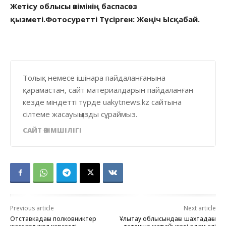
Жетісу облысы әкімінің баспасөз
қызметі.
Фотосуретті Түсірген: Жеңіч Ысқабай.
Толық немесе ішінара пайдаланғанына
қарамастан, сайт материалдарын пайдаланған
кезде міндетті түрде uakytnews.kz сайтына
сілтеме жасауыңызды сұраймыз.
САЙТ ӘКІМШІЛІГІ
Previous article
Next article
Отставкадағы полковниктер
Ұлытау облысындағы шахтадағы