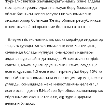
Журналистің өткен жылдың қорытындысы және алдағы
жоспарлар туралы сұрағына жауап беру барысында
облыс басшысы негізгі әлеуметтік экономикалық
индикаторлар бойынша Жетісу облысы республикада
өткен жылы 2-ші орынға ие болғанын атап өтті.
– Әлеуметтік экономикалық қысқа мерзімде индикатор
114,8 % құрады. Ал экономикалық өсім 9-10%-дың
көлемінде болады күтілуде, оның қорытындылары
алдағы наурыз айында шығады. Өткен жылы өндіріс
көлемі 3,4%-ға, ауылшаруашылығы 3%-ға, сауда 1,2
есеге, құрылыс 1,5 есеге өсті, тұрғын үйді беру 15%-ға
өсті. Облыс экономикасына инвестиция тарту 1,4 есеге
ұлғайды, соның ішінде жеке инвестицияның көлемі 1,7
есеге өсті, – деген Б.Исабаев бұл облыс халқының ортақ
еңбегінің жемісі екенін атап өтіп, өңір тұрғындарына
алғысын білдірді.