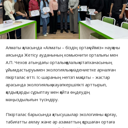
Алматы қаласында «Алматы – біздің ортақ үйіміз» науқаны
аясында Жетісу ауданының комьюнити орталығы мен
А.П. Чехов атындағы орталық қалалық кітапханасының
ұйымдастыруымен экологиялық мәдениетке арналған
пікірталас өтті. Іс-шараның негізгі мақсаты – жастар
арасында экологиялық жауапкершілікті арттырып,
қалдықтарды сұрыптау мен қайта өңдеудің
маңыздылығын түсіндіру.
Пікірталас барысында қатысушылар экологияны қорғау,
табиғатты аялау және әр азаматтың қоршаған ортаға