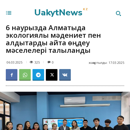
UakytNews
KZ
6 наурызда Алматыда
экологиялық мәдениет пен
қалдықтарды қайта өңдеу
мәселелері талқыланды
325
06.03.2025
0
жаңартылды:
17.03.2025