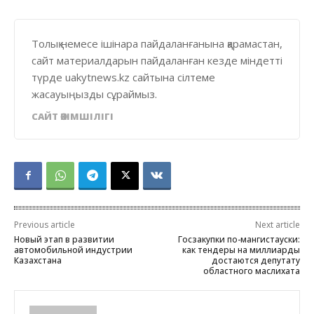
Толық немесе ішінара пайдаланғанына қарамастан,
сайт материалдарын пайдаланған кезде міндетті
түрде uakytnews.kz сайтына сілтеме
жасауыңызды сұраймыз.
САЙТ ӘКІМШІЛІГІ
Previous article
Next article
Новый этап в развитии
Госзакупки по-мангистауски:
автомобильной индустрии
как тендеры на миллиарды
Казахстана
достаются депутату
областного маслихата