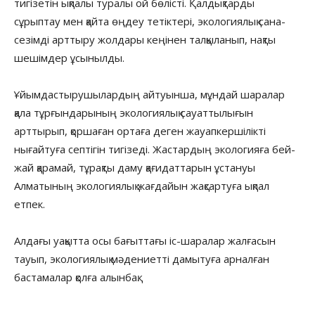
тигізетін ықпалы туралы ой бөлісті. Қалдықтарды
сұрыптау мен қайта өңдеу тетіктері, экологиялық сана-
сезімді арттыру жолдары кеңінен талқыланып, нақты
шешімдер ұсынылды.
Ұйымдастырушылардың айтуынша, мұндай шаралар
қала тұрғындарының экологиялық сауаттылығын
арттырып, қоршаған ортаға деген жауапкершілікті
нығайтуға септігін тигізеді. Жастардың экологияға бей-
жай қарамай, тұрақты даму қағидаттарын ұстануы
Алматының экологиялық жағдайын жақсартуға ықпал
етпек.
Алдағы уақытта осы бағыттағы іс-шаралар жалғасын
тауып, экологиялық мәдениетті дамытуға арналған
бастамалар қолға алынбақ.