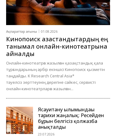
Ақпараттар ағыны
01.08.2026
Кинопоиск қазақстандықтардың ең
танымал онлайн-кинотеатрына
айналды
Онлайн-кинотеатрға жазылған қазақстандық қала
тұрғындарының әрбір екіншісі Кинопоиск қызметін
таңдайды. K Research Central Asia*
тәуелсіз зерттеуінің дерегіне сәйкес, сервисті
онлайн-кинотеатрларға жазылған...
Ясауитану ғылымындағы
тарихи жаңалық: Ресейден
бұрын белгісіз қолжазба
анықталды
23.07.2026