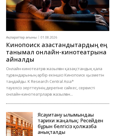
Ақпараттар ағыны
01.08.2026
Кинопоиск қазақстандықтардың ең
танымал онлайн-кинотеатрына
айналды
Онлайн-кинотеатрға жазылған қазақстандық қала
тұрғындарының әрбір екіншісі Кинопоиск қызметін
таңдайды. K Research Central Asia*
тәуелсіз зерттеуінің дерегіне сәйкес, сервисті
онлайн-кинотеатрларға жазылған...
Ясауитану ғылымындағы
тарихи жаңалық: Ресейден
бұрын белгісіз қолжазба
анықталды