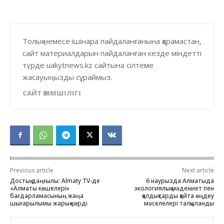
Толық немесе ішінара пайдаланғанына қарамастан,
сайт материалдарын пайдаланған кезде міндетті
түрде uakytnews.kz сайтына сілтеме
жасауыңызды сұраймыз.
САЙТ ӘКІМШІЛІГІ
Previous article
Next article
Достық даңғылы: Almaty TV-де
6 наурызда Алматыда
«Алматы көшелері»
экологиялық мәдениет пен
бағдарламасының жаңа
қалдықтарды қайта өңдеу
шығарылымы жарық көрді
мәселелері талқыланды