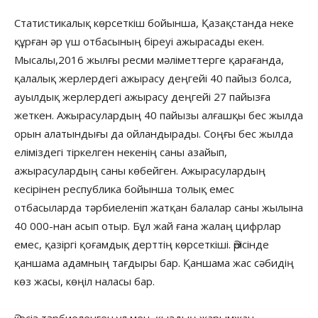
Статистикалық көрсеткіш бойынша, Қазақстанда неке
құрған әр үш отбасының біреуі ажырасады екен.
Мысалы,2016 жылғы ресми мәліметтерге қарағанда,
қалалық жерлердегі ажырасу деңгейі 40 пайыз болса,
ауылдық жерлердегі ажырасу деңгейі 27 пайызға
жеткен. Ажырасулардың 40 пайызы алғашқы бес жылда
орын алатындығы да ойландырады. Соңғы бес жылда
еліміздегі тіркелген некенің саны азайып,
ажырасулардың саны көбейген. Ажырасулардың
кесірінен республика бойынша толық емес
отбасыларда тәрбиеленіп жатқан балалар саны жылына
40 000-нан асып отыр. Бұл жай ғана жалаң цифрлар
емес, қазіргі қоғамдық дерттің көрсеткіші. Әрісінде
қаншама адамның тағдыры бар. Қаншама жас сәбидің
көз жасы, көңіл наласы бар.
Әкесіз тәрбиеленген ұл мен қыздың жарымжан