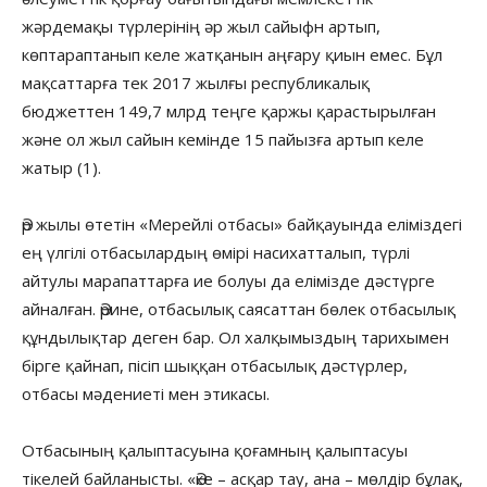
жәрдемақы түрлерінің әр жыл сайыфн артып,
көптараптанып келе жатқанын аңғару қиын емес. Бұл
мақсаттарға тек 2017 жылғы республикалық
бюджеттен 149,7 млрд теңге қаржы қарастырылған
және ол жыл сайын кемінде 15 пайызға артып келе
жатыр (1).
Әр жылы өтетін «Мерейлі отбасы» байқауында еліміздегі
ең үлгілі отбасылардың өмірі насихатталып, түрлі
айтулы марапаттарға ие болуы да елімізде дәстүрге
айналған. Әрине, отбасылық саясаттан бөлек отбасылық
құндылықтар деген бар. Ол халқымыздың тарихымен
бірге қайнап, пісіп шыққан отбасылық дәстүрлер,
отбасы мәдениеті мен этикасы.
Отбасының қалыптасуына қоғамның қалыптасуы
тікелей байланысты. «Әке – асқар тау, ана – мөлдір бұлақ,