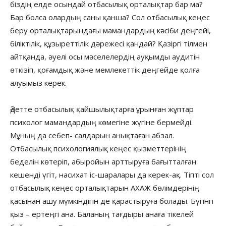
біздің елде осындай отбасылық орталықтар бар ма?
Бар болса олардың саны қанша? Сол отбасылық кеңес
беру орталықтарындағы мамандардың кәсіби деңгейі,
біліктілік, құзыреттілік дәрежесі қандай? Қазіргі тілмен
айтқанда, әуелі осы мәселелердің ауқымды аудитін
өткізіп, қоғамдық және мемлекеттік деңгейде қолға
алуымыз керек.
Әдетте отбасылық қайшылықтарға ұрынған жұптар
психолог мамандардың көмегіне жүгіне бермейді.
Мұның да себеп- салдарын анықтаған абзал.
Отбасылық психологиялық кеңес қызметтерінің
беделін көтеріп, абыройын арттыруға бағытталған
кешенді үгіт, насихат іс-шаралары да керек-ақ. Тіпті сол
отбасылық кеңес орталықтарын АХАЖ бөлімдерінің
қасынан ашу мүмкіндігін де қарастыруға болады. Бүгінгі
қыз – ертеңгі ана. Баланың тағдыры анаға тікелей