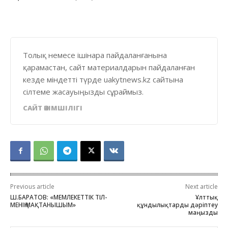
Толық немесе ішінара пайдаланғанына
қарамастан, сайт материалдарын пайдаланған
кезде міндетті түрде uakytnews.kz сайтына
сілтеме жасауыңызды сұраймыз.
САЙТ ӘКІМШІЛІГІ
Previous article
Next article
Ш.БАРАТОВ: «МЕМЛЕКЕТТІК ТІЛ-
Ұлттық
МЕНІҢ МАҚТАНЫШЫМ»
құндылықтарды дәріптеу
маңызды