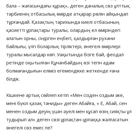
бала – жағасындағы құрақ», деген даналық сөз ұлттық
тәрбиенің отбасылық өмірде атқарар рөлін айқындап
тұрғандай. Қазақтың тарихында киелі отбасының
қасиетті ұрпақтары туралы, олардың ел өміріндегі
алатын орны, сіңірген еңбегі, қалдырған рухани
байлығы, үлгі боларлық тірліктері, өнегелі өмірлері
туралы мысалдар көп. Уақытында бізге бай, феодал
ретінде оқытылған Құнанбайдың өзі тегін адам
болмағандығын еліміз егемендікке жеткенде ғана
білдік.
Кішкене артық сөйлеп кетіп «Мен сізден оздым әке,
мені бүкіл қазақ таниды» деген Абайға, « Е, Абай, сен
менен оздым деуің үшін әуелі мен құсап өзің сияқты ұл
тудырып ал» деген сөзі ұрпақтан-ұрпаққа жалғасатын
өнегелі сөз емес пе?