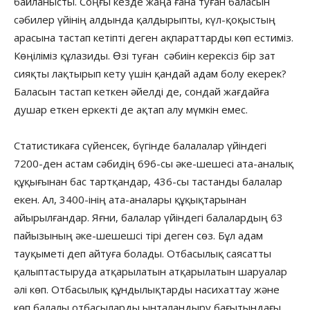
байланысты. Соңғы кезде жаңа ғана туған баласын
сәбилер үйінің алдында қалдырыпты, күл-қоқыстың
арасына тастап кетіпті деген ақпараттарды көп естиміз.
Көңіліміз құлазиды. Өзі туған сәбиін керексіз бір зат
сияқты лақтырып кету үшін қандай адам болу екерек?
Баласын тастап кеткен әйелді де, сондай жағдайға
душар еткен еркекті де ақтап алу мүмкін емес.
Статистикаға сүйенсек, бүгінде балалалар үйіндегі
7200-ден астам сәбидің 696-сы әке-шешесі ата-аналық
құқығынан бас тартқандар, 436-сы тастанды балалар
екен. Ал, 3400-інің ата-аналары құқықтарынан
айырылғандар. Яғни, балалар үйіндегі балалардың 63
пайызының әке-шешешсі тірі деген сөз. Бұл адам
тауқыметі деп айтуға болады. Отбасылық саясатты
қалыптастыруда атқарылатын атқарылатын шаруалар
әлі көп. Отбасылық құндылықтарды насихаттау және
көп балалы отбасыларды ынталандыру бағытындағы