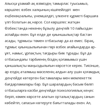
Алысқа ұзамай-ақ өзіміздің тамырлас туысымыз,
көршілес өзбек халқының кішіпейілдігі мен
еңбекөқоалығы, үнемшілдігі, үлкенге құрметі баршаға
үлгі болатын ақ нәрсе. Сол көршілес жатқан
Өзбекстанда некенің бұзылу деңгейі 10 пайыздан
аспайды екен. Бұл елде де қиыншылықтар бастан
асады, тұрмысы төмен отбасылар да аз емес. Бірақ,
тұрмыс қиыншылығынан гөрі өзбек ағайындарда ар-
ұят, намыс, ұрпақтың тағдыры биік тұрады. Бұл да
отбасындағы тәрбиенің біздің қоғамымыз үшін
қаншалықты маңыздылығын көрсетсе керек. Тиісінше,
әр елдің аталмыш мәселенің алдын алу үшін қоғамдық
деңгейде көтерген бастамалары мен мемлекеттік
бағдарламалары бар. Бұл шаралардың басым бөлігі
отбасыларға кәсіби деңгейде психологиялық кеңес
беріп, көмек көрсете алатын орталықтардың санын
көбейтіп, сапасын көтеруге бағытталады екен. Ал,