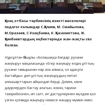
Қазақ отбасы тәрбиесінің өзекті мәселелері
педагог-ғалымдар С.Қалиев, М. Смайылова,
М.Оразаев, С.Ұзақбаева, К. Қожахметова, Ж.
Қоянбаевтардың еңбектерінде жан-жақты сөз
болған.
Нұрсұлтан Әбішұлы «Болашаққа бағдар: рухани
жаңғыру» мақаласында «Егер жаңғыру елдің ұлттық-
рухани тамырынан нәр ала алмаса, ол адасуға
бастайды» деп ұлттық жаңғырудың негізгі
алғышарттарын айқындап берді. Демек, көне
дәуірлерден бастау алатын, өзінің тарихи
тәжірибесінен, игі салт, игі дәстүрлерінен мүлдем қол
үзген қоғамда жаңғыру немесе жаңару мүмкін емес.