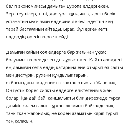
бөлігі экономикасы дамыған Еуропа елдері екен.
Зерттеушілер, тіпті, дәстүрлі құндылықтарын берік
ұстанатын мұсылман елдеріне де бұл індеттің кең
тарай бастағанын айтады. Бірақ, бұл өркениетті
елдердің өресін көрсетпейді.
Дамыған сайын сол елдерге бар жағынан ұқсас
болуымыз керек деген де дұрыс емес. Қайта әлемдегі
ең дамыған сегіз елдің қатарына ене отырып өз салты
мен дәстүрін, рухани құндылықтарын,
отбасындағы мәдениетін сақтап отырған Жапония,
Оңтүстік Корея сияқты елдерге еліктегеніміз жөн
болар. Қандай бай, қаншалықты биік дәрежеде тұрса
да иіліп сәлем салып тұрған, жымиып байсалдылық
танытқан жапондық, не корей азаматын көріп тұрып
таң қаласың.