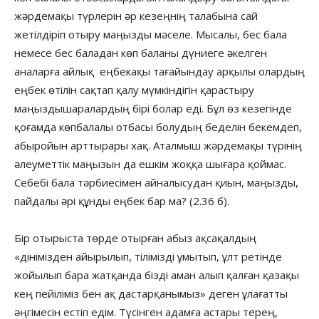
жәрдемақы түрлерін әр кезеңнің талабына сай
жетілдіріп отыру маңызды мәселе. Мысалы, бес бала
немесе бес баладан көп баланы дүниеге әкелген
аналарға айлық еңбекақы тағайындау арқылы олардың
еңбек өтілін сақтап қалу мүмкіндігін қарастыру
маңыздышаралардың бірі болар еді. Бұл өз кезегінде
қоғамда көпбалалы отбасы болудың беделін бекемдеп,
абыройын арттырары хақ. Аталмыш жәрдемақы түрінің
әлеуметтік маңызын да ешкім жоққа шығара қоймас.
Себебі бала тәрбиесімен айналысудан қиын, маңызды,
пайдалы әрі құнды еңбек бар ма? (2.36 б).
Бір отырыста төрде отырған абыз ақсақалдың
«дінімізден айырылып, тілімізді ұмытып, ұлт ретінде
жойылып бара жатқанда бізді аман алып қалған қазақы
кең пейіліміз бен ақ дастарқанымыз» деген ұлағатты
әңгімесін естіп едім. Түсінген адамға астары терең,