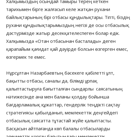
Халқымыздың осындай тамыры терең кеткен
тарихымен бірге жалғасып келе жатқан рухани
байлықтарының бірі отбасы құндылықтары. Тіпті, біздің
рухани құндылықтарымыздың негізі де осы отбасылық
дәстүрімізде жатыр десекқателеспеген болар едік.
Халқымызда «Отан отбасынан басталады» деген
қарапайым қағидат қай дәуірде болсын өзгерген емес,
өзгермек те емес.
Нұрсұлтан Назарбаевтың бәсекеге қабілетті ұлт,
бақытты отбасы, саналы да, білімді ұрпақ
қалыптастыруға бағытталған сындарлы саясатының
нәтижесінде ана мен баланы қолдау бойынша
бағдарламалық құжаттар, гендерлік теңдікті сақтау
стратегиясы қабылданып, мемлекеттік деңгейдегі
отбасылық саясатта тұтастай жүйе қалыптасты.
Басқасын айтпағанда көп балалы отбасыларды
әлеуметтік қорғау бағытындағы мемлекеттік