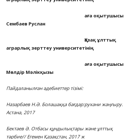
аға оқытушысы
Сембаев Руслан
Қазақ ұлттық
аграрлық зерттеу университетінің
аға оқытушысы
Мөлдір Мәлікқызы
Пайдаланылған әдебиеттер тізімі:
Назарбаев Н.Ә. Болашаққа бағдар:рухани жаңғыру.
Астана, 2017
Бектаев Ә. Отбасы құндылықтары және ұлттық
тәрбие// Егемен Қазақстан, 2017 ж