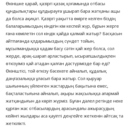
Өкінішке қарай, қазіргі қазақ қоғамында отбасы
құндылықтары құлдырауға ұшырап бара жатқаны ащы
да болса ақиқат. Қазіргі уақытта өмірге келген біздің
балаларымыздың кіндігін кім кеспей жүр, бұрын жерге
ғана көмілетін сол кіндік қайда қалмай жатыр? Басқасын
айтпағанда қлдарымыздың сүндет тойын,
мұсылмандыққа қадам басу сәтін қай жер болса, сол
жерде, арақ-шарап арластырып, ысырапшылдықпен
өткізуіміз қай атадан қалған дәстүрімізде бар еді?
Өкініштісі, той өткізу бәсекеге айналып, құдалық
даңғазалыққа ұласып бара жатыр. Сол қыруар
шығынның үйленген жастардың бақытына емес,
бақталастығына айналып, ақыры жақсылыққа апармай
жатқандығын да көріп жүрміз. Бұған дәлел ретінде неке
құрған жас отбасылардың арасындағы ажырасудың
кейінгі жылдары аса қауіпті деңгейге жеткенін айтсақ та
жеткілікті.