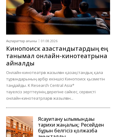
Ақпараттар ағыны
01.08.2026
Кинопоиск қазақстандықтардың ең
танымал онлайн-кинотеатрына
айналды
Онлайн-кинотеатрға жазылған қазақстандық қала
тұрғындарының әрбір екіншісі Кинопоиск қызметін
таңдайды. K Research Central Asia*
тәуелсіз зерттеуінің дерегіне сәйкес, сервисті
онлайн-кинотеатрларға жазылған...
Ясауитану ғылымындағы
тарихи жаңалық: Ресейден
бұрын белгісіз қолжазба
анықталды