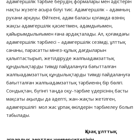
адамгершілік тәрбие берудің формалары мен әдістерін
нақты жүзеге асыра білуі тиіс. Адамгершілік – адамның
рухани арқауы. Өйткені, адам баласы қоғамда өзінің
жақсы адамгершілік қасиетімен, адамдығымен,
қайырымдылығымен ғана ардақталады. Ал, қоғамдағы
адамгершілік тәрбиесі – адамгершілік сезімді, ұлттық
сананы, парасатты мінез-құлық дағдыларын
қалыптастырып, жетілдіруде жалпыадамзаттық
құндылықтарды тиімді пайдалануға бағытталған
жалпыадамзаттық құндылықтарды тиімді пайдалануға
бағытталған жалпыадамзаттық тәрбиенің бір бөлігі.
Сондықтан, бүгінгі таңда оқу-тәрбие үдерісінің басты
мақсаты ақылды да әдепті, жан-жақты жетілген,
адамгершілігі мол жас ұрпақ өкілдерін тәрбиелеу болып
табылады.
Қазақ ұлттық
аграрлық зерттеу университетінің