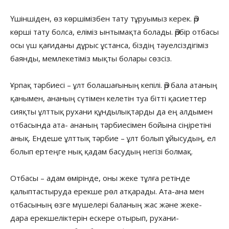
Үшіншіден, өз көршімізбен тату тұруымыз керек. Әр
көрші тату болса, еліміз ынтымақта болады. Әрбір отбасы
осы үш қағиданы дұрыс ұстанса, біздің тәуелсіздігіміз
баянды, мемлекетіміз мықты болары сөзсіз.
Ұрпақ тәрбиесі – ұлт болашағының кепілі. Әр бала атаның
қанымен, ананың сүтімен келетін туа бітті қасиеттер
сияқты ұлттық рухани құндылықтарды да ең алдымен
отбасында ата- ананың тәрбиесімен бойына сіңіретіні
анық. Ендеше ұлттық тәрбие – ұлт болып ұйысудың, ел
болып ертеңге нық қадам басудың негізі болмақ.
Отбасы – адам өмірінде, оны жеке тұлға ретінде
қалыптастыруда ерекше рөл атқарады. Ата-ана мен
отбасының өзге мүшелері баланың жас және жеке-
дара ерекшеліктерін ескере отырып, рухани-