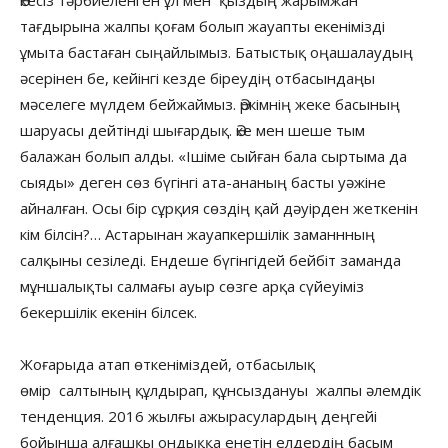
тағдырына жалпы қоғам болып жауапты екенімізді
ұмыта бастаған сыңайлымыз. Батыстық оңашалаудың
әсерінен бе, кейінгі кезде біреудің отбасындаңы
мәселеге мүлдем бейжаймыз. Әркімнің жеке басының
шаруасы дейтінді шығардық. Әке мен шеше тым
балажан болып алды. «Ішіме сыйған бала сыртыма да
сыяды» деген сөз бүгінгі ата-ананың басты уәжіне
айналған. Осы бір сұрқия сөздің қай дәуірден жеткенін
кім білсін?… Астарынан жауапкершілік заманнның
салқыны сезіледі. Ендеше бүгінгідей бейбіт заманда
мұншалықты салмағы ауыр сөзге арқа сүйеуіміз
бекершілік екенін білсек.
Жоғарыда атап өткеніміздей, отбасылық
өмір салтының құлдырап, құнсыздануы жалпы әлемдік
тенденция. 2016 жылғы ажырасулардың деңгейі
бойынша алғашқы ондыққа енетін елдердің басым