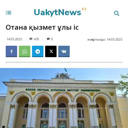
UakytNews
KZ
Отанға қызмет ұлы іс
470
14.05.2025
0
жаңартылды:
14.05.2025