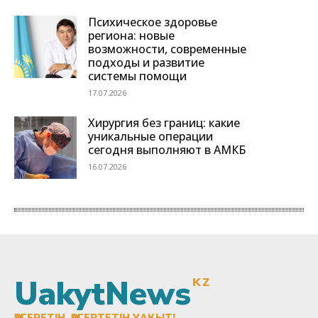
UakytNews
KZ
ӨЗГЕРЕТІН, ӨЗГЕРТЕТІН УАҚЫТ!