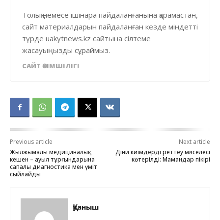
Толық немесе ішінара пайдаланғанына қарамастан,
сайт материалдарын пайдаланған кезде міндетті
түрде uakytnews.kz сайтына сілтеме
жасауыңызды сұраймыз.
САЙТ ӘКІМШІЛІГІ
Previous article
Next article
Жылжымалы медициналық
Діни киімдерді реттеу мәселесі
кешен – ауыл тұрғындарына
көтерілді: Мамандар пікірі
сапалы диагностика мен үміт
сыйлайды
Қуаныш