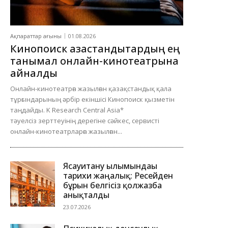
Ақпараттар ағыны
01.08.2026
Кинопоиск қазақстандықтардың ең
танымал онлайн-кинотеатрына
айналды
Онлайн-кинотеатрға жазылған қазақстандық қала
тұрғындарының әрбір екіншісі Кинопоиск қызметін
таңдайды. K Research Central Asia*
тәуелсіз зерттеуінің дерегіне сәйкес, сервисті
онлайн-кинотеатрларға жазылған...
Ясауитану ғылымындағы
тарихи жаңалық: Ресейден
бұрын белгісіз қолжазба
анықталды
23.07.2026