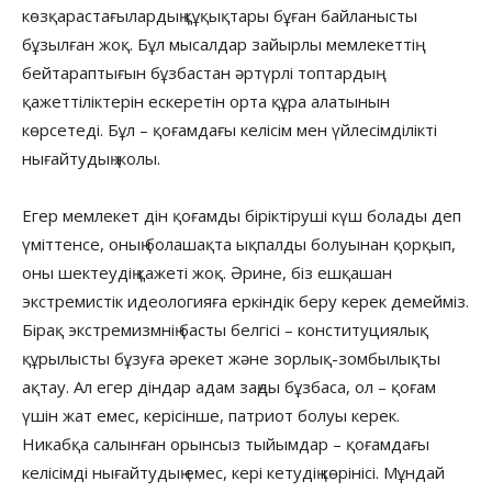
көзқарастағылардың құқықтары бұған байланысты
бұзылған жоқ. Бұл мысалдар зайырлы мемлекеттің
бейтараптығын бұзбастан әртүрлі топтардың
қажеттіліктерін ескеретін орта құра алатынын
көрсетеді. Бұл – қоғамдағы келісім мен үйлесімділікті
нығайтудың жолы.
Егер мемлекет дін қоғамды біріктіруші күш болады деп
үміттенсе, оның болашақта ықпалды болуынан қорқып,
оны шектеудің қажеті жоқ. Әрине, біз ешқашан
экстремистік идеологияға еркіндік беру керек демейміз.
Бірақ экстремизмнің басты белгісі – конституциялық
құрылысты бұзуға әрекет және зорлық-зомбылықты
ақтау. Ал егер діндар адам заңды бұзбаса, ол – қоғам
үшін жат емес, керісінше, патриот болуы керек.
Никабқа салынған орынсыз тыйымдар – қоғамдағы
келісімді нығайтудың емес, кері кетудің көрінісі. Мұндай