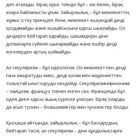
деп аталады. Бірақ орыс тілінде бұл – екі бөлек, бірақ
өзара байланысты ұғым. Зайырлылық – бұл мемлекеттің
жұмыс істеу принципі. Яғни, мемлекет ешқандай дінді
қолдамайды және ешқайсысына қарсы шықпайды. Ол
діндерге бейтарап қарайды, шешімдерін діни
догмаларға сүйеніп шығармайды және ешбір дінді
өзгелерден артық қоймайды.
Ал секуляризм – бұл идеология. Ол мемлекет пен дінді
ғана ажыратуды емес, дінді қоғам мен мәдениеттен
толықтай ығыстыруды көздейді. Секуляризмнің синонимі
– лаицизм, француз тілінен енген сөз. Францияда бұл
идея дінге қарсы ашық күреске ұласқан. Бірақ оларды
да асып түскен – большевиктер мен чучхеистер болды.
Қысқаша айтқанда: зайырлылық – бұл басқарудың
бейтарап тәсілі, ал секуляризм – діни құндылықтарға