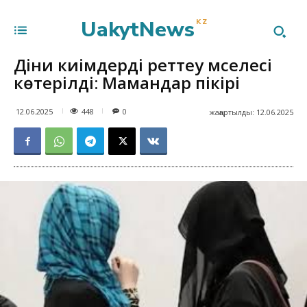
UakytNews
KZ
Діни киімдерді реттеу мәселесі
көтерілді: Мамандар пікірі
448
12.06.2025
0
жаңартылды:
12.06.2025