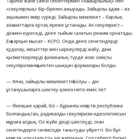
Тарихи және саяси себептермен «зайырлылық» пен
«секулярлық» бір-бірінен ажырады. Зайырлы адам – өз
ақылымен өмір сүреді. Зайырлы мемлекет – барлық
азаматтарға ортақ ереже ұстанады. Ал секулярист –
дінмен күреседі, дінге тыйым салатын режим орнатады.
Ең жарқын мысал – КСРО. Онда дінге сенетіндерді
қудалау, мешіттер мен шіркеулерді жабу, діни
қызметкерлерді физикалық түрде жою сияқты
секуляризмнің шектен шыққан формалары болды.
— Яғни, зайырлы мемлекеттің болуы – дін
ұстанушыларға шектеу қоюға негіз емес пе?
— Өкінішке қарай, біз – бұрынғы кеңестік республика
болғандықтан, радикалды секуляризм идеологиясын
мұраға алдық. Ол жүйе дінді шектеуді, оған
сенетіндерге сенімсіздік танытуды үйретті. Біз бұл
кеңестік «гештальтті» әлі жаппадық. Сол себепті бүгінгі