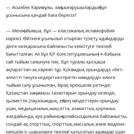
— Асылбек Каримұлы, заң шығарушылардың бұл
ұсынысына қандай баға бересіз?
— Менің ойымша, бұл — классикалық исламофобия
көрінісі. Өйткені ұсынылып отырған түзету адамдарды
дінге көзқарасына байланысты кемсітуге тікелей
бағытталған. Ал бұл ҚР Конституциясының 14-бабына
сай тыйым салынуға тиіс. Бұл туралы қысқаша
ақпараттан-ақ көрініп тұр. Қоғамдық орындарда «бет-
әлпетті тануға кедергі келтіретін киімдерді» киюге
тыйым салу ұсынылған, бірақ ерекшелік ретінде:
Қазақстан заңнамасы талаптарын орындау кезінде,
қызметтік (лауазымдық, еңбек) міндеттерін орындау
үшін, медициналық мақсатта, азаматтық қорғаныс
жағдайында, ауа райының қолайсыздығына байланысты,
сондай-ақ спорттық, спорттық-массалық және мәдени-
көпшілік іс-шараларға тікелей қатысатын адамдар үшін