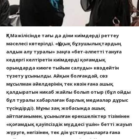
ҚР Мәжілісінде тағы да діни киімдерді реттеу
мәселесі көтерілді. «Құқық бұзушылықтардың
алдын алу туралы» заңға «бет-әлпетті тануға
кедергі келтіретін киімдерді қоғамдық
орындарда киюге тыйым салуды» көздейтін
түзету ұсынылды. Айқын болғандай, сөз
мұсылман әйелдерінің тек көзін ғана ашық
қалдыратын никаб жайлы болып отыр (бұл ойды
бұл туралы хабарлаған барлық медиалар дұрыс
түсіндірді). Мұны заң жобасында ашық
айтпағанымен, ұсынылған ерекшеліктер тізімінен
«қоғамдық қауіпсіздік мүддесі үшін» бетті жауып
жүруге, негізінен, тек дін ұстанушыларға ғана