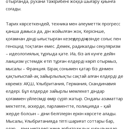
отырғанда, рухани тәжірибені жоққа шығару қиынға
соғады.
Тарих көрсеткендей, техника мен әлеуметтік прогресс
қанша дамыса да, дін жойылған жоқ. Керісінше,
қоғамнан дінді ығыстырған кезеңдердің өзінде соғыс пен
геноцид тоқтаған емес. Демек, радикалды секуляризм
– идеологиялық тұрғыда қате. Иә, біз әлі күнге дейін
лаицизм үстемдік етіп тұрған елдерді көріп отырмыз,
мысалы – Франция. Бірақ сонымен қатар біз дінмен
қақтығыспай-ақ зайырлылықты сақтай алған елдерді де
көреміз: АҚШ, Ұлыбритания, Германия, Скандинавия
елдері. Бұл елдерде зайырлы мемлекет діндар
қоғаммен үйлесімді өмір сүріп жатыр. Ондағы азаматтар
мектепте, әскерде, парламентте, полицияда – қай
жерде болсын – діни белгілерін еркін көрсете алады.
Мысалы, Ұлыбританияда тіпті шариғат соттары бар,
олар – діни негіздегі жеке арбитраждық құрылымдар.