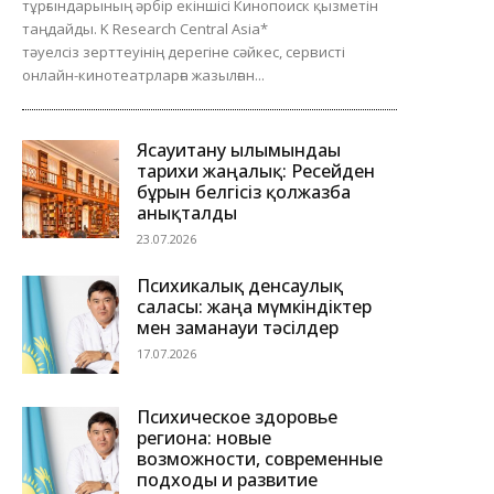
тұрғындарының әрбір екіншісі Кинопоиск қызметін
таңдайды. K Research Central Asia*
тәуелсіз зерттеуінің дерегіне сәйкес, сервисті
онлайн-кинотеатрларға жазылған...
Ясауитану ғылымындағы
тарихи жаңалық: Ресейден
бұрын белгісіз қолжазба
анықталды
23.07.2026
Психикалық денсаулық
саласы: жаңа мүмкіндіктер
мен заманауи тәсілдер
17.07.2026
Психическое здоровье
региона: новые
возможности, современные
подходы и развитие