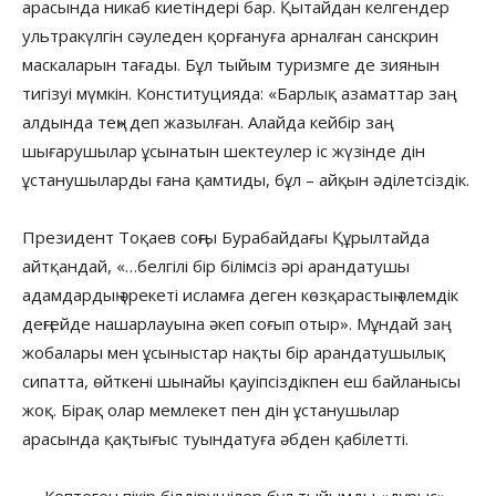
арасында никаб киетіндері бар. Қытайдан келгендер
ультракүлгін сәуледен қорғануға арналған санскрин
маскаларын тағады. Бұл тыйым туризмге де зиянын
тигізуі мүмкін. Конституцияда: «Барлық азаматтар заң
алдында тең» деп жазылған. Алайда кейбір заң
шығарушылар ұсынатын шектеулер іс жүзінде дін
ұстанушыларды ғана қамтиды, бұл – айқын әділетсіздік.
Президент Тоқаев соңғы Бурабайдағы Құрылтайда
айтқандай, «…белгілі бір білімсіз әрі арандатушы
адамдардың әрекеті исламға деген көзқарастың әлемдік
деңгейде нашарлауына әкеп соғып отыр». Мұндай заң
жобалары мен ұсыныстар нақты бір арандатушылық
сипатта, өйткені шынайы қауіпсіздікпен еш байланысы
жоқ. Бірақ олар мемлекет пен дін ұстанушылар
арасында қақтығыс туындатуға әбден қабілетті.
— Көптеген пікір білдірушілер бұл тыйымды «дұрыс»