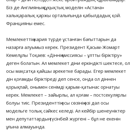
Біз де Англияның құқықтық моделін «Астана»
халықаралық қаржы орталығында қабылдадық қой.
Францияны емес.
Мемлекеттің жария түрде ұстанған бағыттарын да
назарға алуымыз керек. Президент Қасым-Жомарт
Кемелұлы Тоқаев: «Діннің миссиясы – ұлтты біріктіру»
деген болатын. Ал мемлекет діни еркіндікті шектесе, ол
осы мақсатқа қайшы әрекетке барады. Егер мемлекет
дін қоғамды біріктіреді деп сенсе, онда ол діннен
қорықпай, онымен сенімді қарым-қатынас орнатуы
керек. Мемлекет – зайырлы, ал қоғам – постсекулярлы
болуы тиіс. Президенттің осы сөзінің өзі дәл осы
модельге толық сәйкес келеді. Ал кейбір шенеуніктер
мен депутаттардың түсінбей жүргені – бұл не екенін
ұғына алмауында.