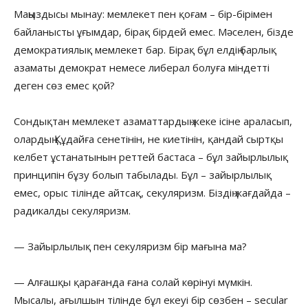
Маңыздысы мынау: мемлекет пен қоғам – бір-бірімен
байланысты ұғымдар, бірақ бірдей емес. Мәселен, бізде
демократиялық мемлекет бар. Бірақ бұл елдің барлық
азаматы демократ немесе либерал болуға міндетті
деген сөз емес қой?
Сондықтан мемлекет азаматтардың жеке ісіне араласып,
олардың Құдайға сенетінін, не киетінін, қандай сыртқы
келбет ұстанатынын реттей бастаса – бұл зайырлылық
принципін бұзу болып табылады. Бұл – зайырлылық
емес, орыс тілінде айтсақ, секуляризм. Біздің жағдайда –
радикалды секуляризм.
— Зайырлылық пен секуляризм бір мағына ма?
— Алғашқы қарағанда ғана солай көрінуі мүмкін.
Мысалы, ағылшын тілінде бұл екеуі бір сөзбен – secular