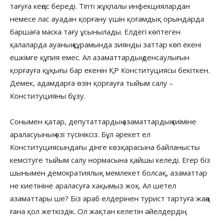
тағуға кеңес береді. Тіпті жұқпалы инфекциялардан
немесе лас ауадан қорғану үшін қоғамдық орындарда
баршаға маска тағу ұсынылады. Елдегі көптеген
қалаларда ауаның құрамында зиянды заттар көп екені
ешкімге құпия емес. Ал азаматтардың денсаулығын
қорғауға құқығы бар екенін ҚР Конституциясы бекіткен.
Демек, адамдарға өзін қорғауға тыйым салу –
Конституцияны бұзу.
Сонымен қатар, депутаттардың азаматтардың киіміне
араласуының өзі түсініксіз. Бұл әрекет ел
Конституциясындағы дінге көзқарасына байланысты
кемсітуге тыйым салу нормасына қайшы келеді. Егер біз
шынымен демократиялық мемлекет болсақ, азаматтар
не киетініне араласуға хақымыз жоқ. Ал шетел
азаматтары ше? Біз араб елдерінен турист тартуға жаңа
ғана қол жеткіздік. Ол жақтан келетін әйелдердің