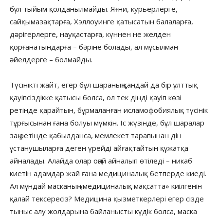
бұл тыйым қолданылмайды. Яғни, курьерлерге,
сайқымазақтарға, Хэллоуинге қатысатын балаларға,
дәрігерлерге, науқастарға, күннен не желден
қорғанатындарға – бәріне болады, ал мұсылман
әйелдерге – болмайды.
Түсінікті жайт, егер бұл шараның қандай да бір ұлттық
қауіпсіздікке қатысы болса, ол тек дінді қауіп көзі
ретінде қарайтын, бұрмаланған исламофобиялық түсінік
тұрғысынан ғана болуы мүмкін. Іс жүзінде, бұл шаралар
заң ретінде қабылданса, мемлекет тарапынан дін
ұстанушыларға деген үрейді айғақтайтын құжатқа
айналады. Алайда олар оңай айналып өтіледі – никаб
киетін адамдар жай ғана медициналық бетперде киеді.
Ал мұндай масканың «медициналық мақсатта» киілгенін
қалай тексересіз? Медицина қызметкерлері егер сізде
тыныс алу жолдарына байланысты күдік болса, маска