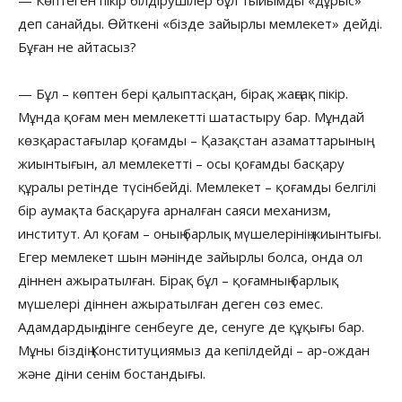
деп санайды. Өйткені «бізде зайырлы мемлекет» дейді.
Бұған не айтасыз?
— Бұл – көптен бері қалыптасқан, бірақ жаңсақ пікір.
Мұнда қоғам мен мемлекетті шатастыру бар. Мұндай
көзқарастағылар қоғамды – Қазақстан азаматтарының
жиынтығын, ал мемлекетті – осы қоғамды басқару
құралы ретінде түсінбейді. Мемлекет – қоғамды белгілі
бір аумақта басқаруға арналған саяси механизм,
институт. Ал қоғам – оның барлық мүшелерінің жиынтығы.
Егер мемлекет шын мәнінде зайырлы болса, онда ол
діннен ажыратылған. Бірақ бұл – қоғамның барлық
мүшелері діннен ажыратылған деген сөз емес.
Адамдардың дінге сенбеуге де, сенуге де құқығы бар.
Мұны біздің Конституциямыз да кепілдейді – ар-ождан
және діни сенім бостандығы.