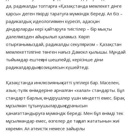
да, радикалды топтарға «Қазақстанда мемлекет дінге
қарсы» деген пікірді таратуға мүмкіндік береді. Ал біз –
радикалдық идеологиямен күресіп, адасқан
діндарларды кері қайтаруға тиістілер – бір мықты
дәлелімізден айырылып қаламыз. Көріп
отырғанымыздай, радикалды секуляризм – Қазақстан
мемлекеттілігіне төнген нағыз Дамокл қылышы. Мұндай
тыйымдар ештеңені шешпейді, керісінше діни
радикалдардың позициясын күшейтеді.
Қазақстанда инклюзияның сәтті үлгілері бар. Мәселен,
азық-түлік өнімдеріне арналған «халал» стандарты. Бұл
стандарт барлық өндірушілер үшін міндетті емес. Бірақ
мұсылман тұтынушылардың сұранысын
қанағаттандыруға мүмкіндік береді. Мен бұл өнімді тек
мұсылмандар емес, өзгелер де таңдап жататынын жиі
көремін. Ал атеистік немесе зайырлы