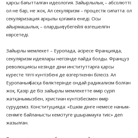
қарсы бағытталған идеология. Зайырлылық – абсолютті:
ол не бар, не жоқ. Ал секуляризм – процестік сипатта: ол
секуляризация арқылы қоғамға енеді. Осы
айырмашылық – олардың түбегейлі өзгешелігін
көрсетеді.
Зайырлы мемлекет – Еуропада, әсіресе Францияда,
секуляризм идеялары негізінде пайда болды. Француз
революциясы кезінде діни институттарға қарсы
күресте тіпті күнтізбені де өзгерткенін білесіз. Ал
Еуропаның басқа бөліктерінде ондай радикализм болған
жоқ. Қазір де біз зайырлы мемлекетте өмір сүріп
жатқанымызбен, христиан күнтізбесімен өмір
сүрудеміз. Конституцияда: «Ешкім дінге немесе наным-
сенімге байланысты кемсітуге ұшырамауға тиіс» деп
жазылған.