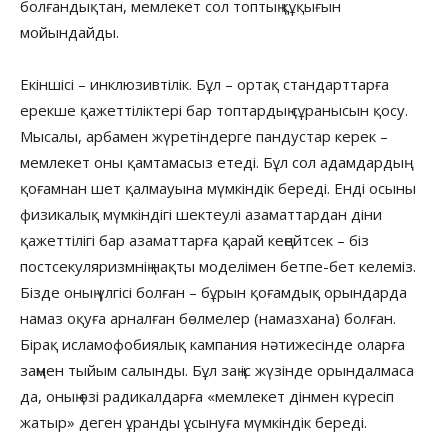
болғандықтан, мемлекет сол топтың құқығын
мойындайды.
Екіншісі – инклюзивтілік. Бұл – ортақ стандарттарға
ерекше қажеттіліктері бар топтардың сұранысын қосу.
Мысалы, арбамен жүретіндерге пандустар керек –
мемлекет оны қамтамасыз етеді. Бұл сол адамдардың
қоғамнан шет қалмауына мүмкіндік береді. Енді осыны
физикалық мүмкіндігі шектеулі азаматтардан діни
қажеттілігі бар азаматтарға қарай кеңейтсек – біз
постсекуляризмнің нақты моделімен бетпе-бет келеміз.
Бізде оның үлгісі болған – бұрын қоғамдық орындарда
намаз оқуға арналған бөлмелер (намазхана) болған.
Бірақ исламофобиялық кампания нәтижесінде оларға
заңмен тыйым салынды. Бұл заң іс жүзінде орындалмаса
да, оның өзі радикалдарға «мемлекет дінмен күресіп
жатыр» деген ұранды ұсынуға мүмкіндік береді.