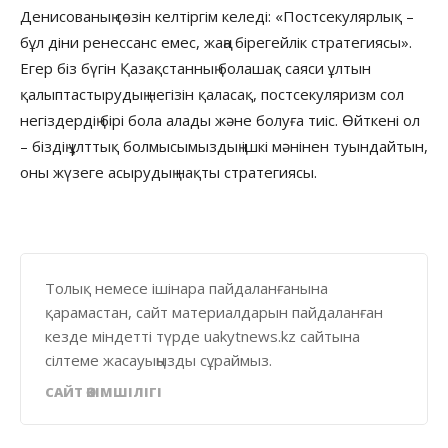
Денисованың сөзін келтіргім келеді: «Постсекулярлық –
бұл діни ренессанс емес, жаңа бірегейлік стратегиясы».
Егер біз бүгін Қазақстанның болашақ саяси ұлтын
қалыптастырудың негізін қаласақ, постсекуляризм сол
негіздердің бірі бола алады және болуға тиіс. Өйткені ол
– біздің ұлттық болмысымыздың ішкі мәнінен туындайтын,
оны жүзеге асырудың нақты стратегиясы.
Толық немесе ішінара пайдаланғанына
қарамастан, сайт материалдарын пайдаланған
кезде міндетті түрде uakytnews.kz сайтына
сілтеме жасауыңызды сұраймыз.
САЙТ ӘКІМШІЛІГІ