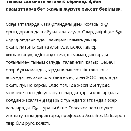
тыйым салынатыны анық көрінеді. Қалған
азаматтарға бет жауып жүруге рұқсат берілмек.
Соңғы апталарда Қазақстандағы діни жоғары оқу
орындарына да шабуыл жалғасуда. Олардың ішінде бұл
оқу орындарында… зайырлы мамандықтар
оқытылатыны сынға алынуда. Белсенділер
«исламтану», «дінтану» сияқты мамандықтарды
толығымен тыйым салуды талап етіп жатыр. Себебі
олар бұл мамандықтардың мемлекеттік тапсырыс
аясында тек зайырлы ғана емес, діни ЖОО-ларда да
оқытылуына қарсы. Елде тағы да жасанды түрде
мемлекет пен дін ұстанушыларды қарсы қою арқылы
қолдан жасалған дағдарыс туындап жатқандай әсер
қалдырады. Бұл туралы бізге Геосаяси зерттеулер
институтының директоры, профессор Асылбек Избаиров
пікір білдіруге келісті.