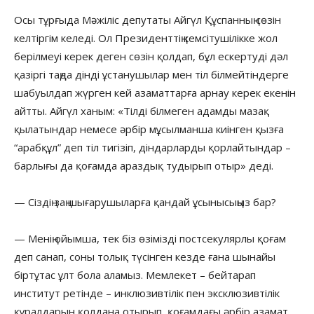
Осы тұрғыда Мәжіліс депутаты Айгүл Құспанның сөзін
келтіргім келеді. Ол Президенттің кемсітушілікке жол
берілмеуі керек деген сөзін қолдап, бұл ескертуді дәл
қазіргі таңда дінді ұстанушылар мен тіл білмейтіндерге
шабуылдап жүрген кей азаматтарға арнау керек екенін
айтты. Айгүл ханым: «Тілді білмеген адамды мазақ
қылатындар немесе әрбір мұсылманша киінген қызға
“арабқұл” деп тіл тигізіп, діндарларды қорлайтындар –
барлығы да қоғамда араздық тудырып отыр» деді.
— Сіздің заң шығарушыларға қандай ұсынысыңыз бар?
— Менің ойымша, тек біз өзімізді постсекулярлы қоғам
деп санап, соны толық түсінген кезде ғана шынайы
біртұтас ұлт бола аламыз. Мемлекет – бейтарап
институт ретінде – инклюзивтілік пен эксклюзивтілік
құралдарын қолдана отырып, қоғамдағы әрбір азамат