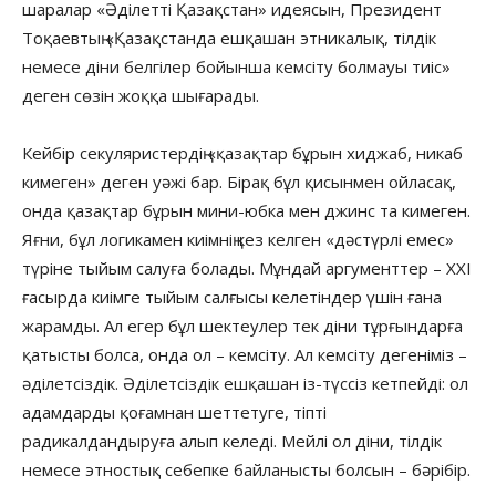
шаралар «Әділетті Қазақстан» идеясын, Президент
Тоқаевтың «Қазақстанда ешқашан этникалық, тілдік
немесе діни белгілер бойынша кемсіту болмауы тиіс»
деген сөзін жоққа шығарады.
Кейбір секуляристердің «қазақтар бұрын хиджаб, никаб
кимеген» деген уәжі бар. Бірақ бұл қисынмен ойласақ,
онда қазақтар бұрын мини-юбка мен джинс та кимеген.
Яғни, бұл логикамен киімнің кез келген «дәстүрлі емес»
түріне тыйым салуға болады. Мұндай аргументтер – XXI
ғасырда киімге тыйым салғысы келетіндер үшін ғана
жарамды. Ал егер бұл шектеулер тек діни тұрғындарға
қатысты болса, онда ол – кемсіту. Ал кемсіту дегеніміз –
әділетсіздік. Әділетсіздік ешқашан із-түссіз кетпейді: ол
адамдарды қоғамнан шеттетуге, тіпті
радикалдандыруға алып келеді. Мейлі ол діни, тілдік
немесе этностық себепке байланысты болсын – бәрібір.