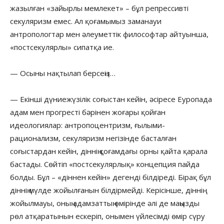
жазылған «зайырлы мемлекет» – бұл репрессивті
секуляризм емес. Ал қоғамымыз заманауи
антропологтар мен әлеуметтік философтар айтуынша,
«постсекулярлы» сипатқа ие.
— Осыны нақтылап берсеңіз…
— Екінші дүниежүзілік соғыстан кейін, әсіресе Еуропада
адам мен прогресті бәрінен жоғары қойған
идеологиялар: антропоцентризм, ғылыми-
рационализм, секуляризм негізінде басталған
соғыстардан кейін, діннің қоғамдағы орны қайта қарала
бастады. Сөйтіп «постсекулярлық» концепция пайда
болды. Бұл – «діннен кейін» дегенді білдіреді. Бірақ бұл
діннің мүлде жойылғанын білдірмейді. Керісінше, діннің
жойылмауы, оның адамзаттың өмірінде әлі де маңызды
рөл атқаратынын ескеріп, онымен үйлесімді өмір сүру