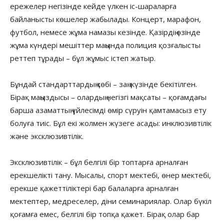
ережелер негізінде кейде үлкен іс-шараларға
байланысты көшелер жабылады. Концерт, марафон,
футбол, немесе жұма намазы кезінде. Қазірдің өзінде
жұма күндері мешіттер маңында полиция қозғалысты
реттеп тұрады – бұл жұмыс істеп жатыр.
Бұндай стандарттардың көбі – заң жүзінде бекітілген.
Бірақ маңыздысы – олардың негізгі мақсаты – қоғамдағы
барша азаматтың үйлесімді өмір сүруін қамтамасыз ету
болуға тиіс. Бұл екі жолмен жүзеге асады: инклюзивтілік
және эксклюзивтілік.
Эксклюзивтілік – бұл белгілі бір топтарға арналған
ерекшелікті тану. Мысалы, спорт мектебі, өнер мектебі,
ерекше қажеттіліктері бар балаларға арналған
мектептер, медреселер, діни семинариялар. Олар бүкіл
қоғамға емес, белгілі бір топқа қажет. Бірақ олар бар