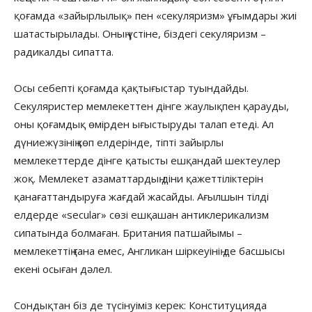
қоғамда «зайырлылық» пен «секуляризм» ұғымдары жиі
шатастырылады. Оның үстіне, біздегі секуляризм –
радикалды сипатта.
Осы себепті қоғамда қақтығыстар туындайды.
Секуляристер мемлекеттен дінге жаулықпен қарауды,
оны қоғамдық өмірден ығыстыруды талап етеді. Ал
дүниежүзінің көп елдерінде, тіпті зайырлы
мемлекеттерде дінге қатысты ешқандай шектеулер
жоқ. Мемлекет азаматтардың діни қажеттіліктерін
қанағаттандыруға жағдай жасайды. Ағылшын тілді
елдерде «secular» сөзі ешқашан антиклерикализм
сипатында болмаған. Британия патшайымы –
мемлекеттің ғана емес, Англикан шіркеуінің де басшысы
екені осыған дәлел.
Сондықтан біз де түсінуіміз керек: Конституцияда