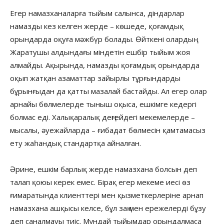
Егер намазханаларға тыйым салынса, діндарлар
намазды кез келген жерде – көшеде, қоғамдық
орындарда оқуға мәжбүр болады. Өйткені олардың
Жаратушы алдындағы міндетін ешбір тыйым жоя
алмайды. Ақырында, намазды қоғамдық орындарда
оқып жатқан азаматтар зайырлы тұрғындарды
бұрынғыдан да қатты мазалай бастайды. Ал егер олар
арнайы бөлмелерде тыныш оқыса, ешкімге кедергі
болмас еді. Халықаралық деңгейдегі мекемелерде –
мысалы, әуежайларда – ғибадат бөлмесін қамтамасыз
ету жаһандық стандартқа айналған.
Әрине, ешкім барлық жерде намазхана болсын деп
талап қоюы керек емес. Бірақ егер мекеме иесі өз
ғимаратында клиенттері мен қызметкерлеріне арнап
намазхана ашқысы келсе, бұл заң мен ережелерді бұзу
деп саналмауы тиіс. Мұндай тыйымдар орындалмаса