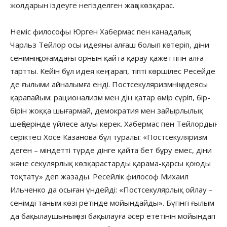
жолдарын іздеуге негізделген жаңа көзқарас.
Неміс философы Юрген Хабермас пен канадалық
Чарльз Тейлор осы идеяны алғаш болып көтеріп, діни
сенімнің қоғамдағы орнын қайта қарау қажеттігін алға
тартты. Кейін бұл идея кең тарап, тіпті көршілес Ресейде
де ғылыми айналымға енді. Постсекуляризмнің идеясы
қарапайым: рационализм мен дін қатар өмір сүріп, бір-
бірін жоққа шығармай, демократия мен зайырлылық
шеңберінде үйлесе алуы керек. Хабермас пен Тейлордың
серіктесі Хосе Казанова бұл туралы: «Постсекуляризм
деген – міндетті түрде дінге қайта бет бұру емес, діни
және секулярлық көзқарастарды қарама-қарсы қоюды
тоқтату» деп жазады. Ресейлік философ Михаил
Ильченко да осыған үндейді: «Постсекулярлық ойлау –
сенімді таным көзі ретінде мойындайды». Бүгінгі ғылым
да бақылаушының өзі бақылауға әсер ететінін мойындап