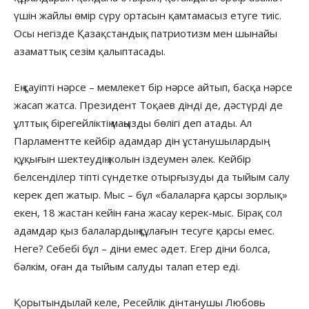
үшін жайлы өмір сүру ортасын қамтамасыз етуге тиіс.
Осы негізде Қазақстандық патриотизм мен шынайы
азаматтық сезім қалыптасады.
Ең қауіпті нәрсе – мемлекет бір нәрсе айтып, басқа нәрсе
жасап жатса. Президент Тоқаев дінді де, дәстүрді де
ұлттық бірегейліктің маңызды бөлігі деп атады. Ал
Парламентте кейбір адамдар дін ұстанушылардың
құқығын шектеудің жолын іздеумен әлек. Кейбір
белсенділер тіпті сүндетке отырғызуды да тыйым салу
керек деп жатыр. Мыс – бұл «балаларға қарсы зорлық»
екен, 18 жастан кейін ғана жасау керек-мыс. Бірақ сол
адамдар қыз балалардың құлағын тесуге қарсы емес.
Неге? Себебі бұл – діни емес әдет. Егер діни болса,
бәлкім, оған да тыйым салуды талап етер еді.
Қорытындылай келе, Ресейлік дінтанушы Любовь