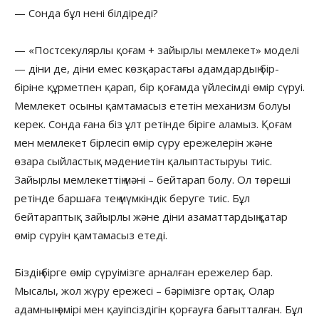
— Сонда бұл нені білдіреді?
— «Постсекулярлы қоғам + зайырлы мемлекет» моделі
— діни де, діни емес көзқарастағы адамдардың бір-
біріне құрметпен қарап, бір қоғамда үйлесімді өмір сүруі.
Мемлекет осыны қамтамасыз ететін механизм болуы
керек. Сонда ғана біз ұлт ретінде біріге аламыз. Қоғам
мен мемлекет бірлесіп өмір сүру ережелерін және
өзара сыйластық мәдениетін қалыптастыруы тиіс.
Зайырлы мемлекеттің мәні – бейтарап болу. Ол төреші
ретінде баршаға тең мүмкіндік беруге тиіс. Бұл
бейтараптық зайырлы және діни азаматтардың қатар
өмір сүруін қамтамасыз етеді.
Біздің бірге өмір сүруімізге арналған ережелер бар.
Мысалы, жол жүру ережесі – бәрімізге ортақ. Олар
адамның өмірі мен қауіпсіздігін қорғауға бағытталған. Бұл