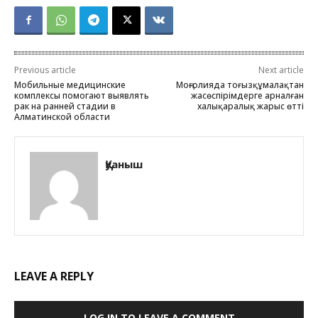
Previous article
Next article
Мобильные медицинские
Моңғолияда тоғызқұмалақтан
комплексы помогают выявлять
жасөспірімдерге арналған
рак на ранней стадии в
халықаралық жарыс өтті
Алматинской области
Қуаныш
LEAVE A REPLY
LOG IN TO LEAVE A COMMENT