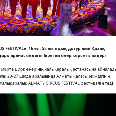
S FESTIVAL»: 16 ел, 55 жылдық дәстүр және Қазақ
ирк аренасындағы бірегей өнер көрсетілімдері
р мәрте цирк өнерінің халықаралық астанасына айналад
лғы 23-27 шілде аралығында Алматы қаласы әкімдігінің
 Халықаралық ALMATY CIRCUS FESTIVAL фестивалі өтеді.