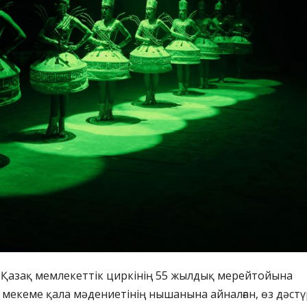
Қазақ мемлекеттік циркінің 55 жылдық мерейтойына
 мекеме қала мәдениетінің нышанына айналған, өз дәстү