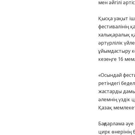
мен әйгілі әрт
Қысқа уақыт іш
фестивалінің қа
халықаралық қ
әртүрлілік үйл
ұйымдастыру ко
кезеңге 16 мем
«Осындай фести
ретіндегі беде
жастарды дамыту
әлемнің үздік ц
Қазақ мемлеке
Бағдарлама әуе
цирк өнерінің 