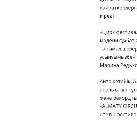
қайраткерлері 
кіреді.
«Цирк фестивал
мәдени сұхбат 
танымал шеберл
ұсынуымызбен д
Марина Редько
Айта кетейік, 
аралығында күн
және рекордты
«ALMATY CIRCU
өтетін фестива