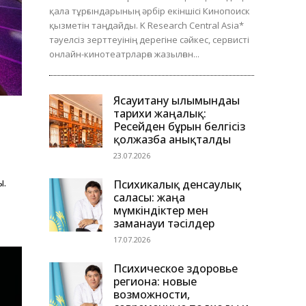
қала тұрғындарының әрбір екіншісі Кинопоиск
қызметін таңдайды. K Research Central Asia*
тәуелсіз зерттеуінің дерегіне сәйкес, сервисті
онлайн-кинотеатрларға жазылған...
Ясауитану ғылымындағы
тарихи жаңалық:
Ресейден бұрын белгісіз
қолжазба анықталды
23.07.2026
ы.
Психикалық денсаулық
саласы: жаңа
мүмкіндіктер мен
заманауи тәсілдер
17.07.2026
Психическое здоровье
региона: новые
возможности,