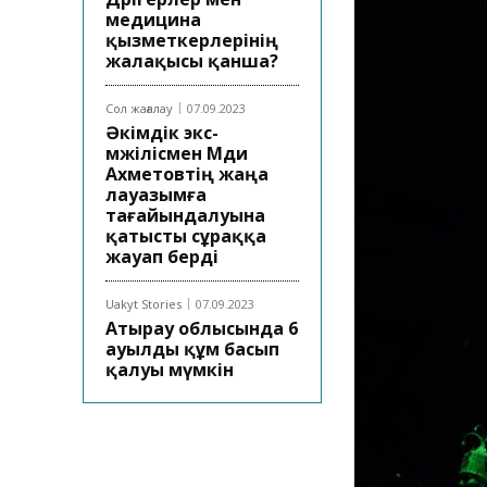
медицина
қызметкерлерінің
жалақысы қанша?
Сол жағалау
07.09.2023
Әкімдік экс-
мәжілісмен Мәди
Ахметовтің жаңа
лауазымға
тағайындалуына
қатысты сұраққа
жауап берді
Uakyt Stories
07.09.2023
Атырау облысында 6
ауылды құм басып
қалуы мүмкін