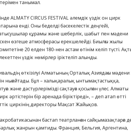
істерімен танымал.
інде ALMATY CIRCUS FESTIVAL әлемдік үздік он цирк
тарына енді. Оны беделді бәсекелестік деңгейі,
атысушылар құрамы және шеберлік, шабыт пен мәдени
ескен өзгеше атмосферасы ерекшелейді. Биылғы жылы
митетіне 20 елден 180-нен астам өтінім келіп түсті. Ақт
лекеттен үздік нөмірлер іріктеліп алынды.
вальдің өткізілуі Алматының Орталық Азиядағы мәдени 
лін нығайтады. Бұл – халықаралық ынтымақтастыққа,
ға және дәстүрлерімізді сақтауға қосылған үлес. Алматы
ирк әртістерін бір аренада біріктіреді», – деп атап өтті
ттік циркінің директоры Мақсат Жайықов.
 акробатикасынан бастап театрланған сайқымазақтарға д
барлық жанрын қамтиды. Франция, Бельгия, Аргентина,