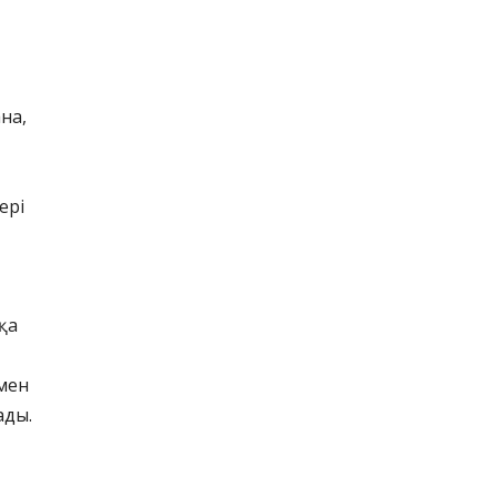
на,
ері
қа
мен
ады.