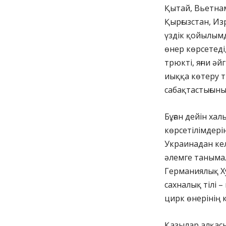
Қытай, Вьетнам
Қырғызстан, Из
үздік қойылымд
өнер көрсетед
трюкті, яғни ә
иыққа көтеру т
сабақтастығын
Бұған дейін ха
көрсетілімдері
Украинадан кел
әлемге танымал
Германиялық Х
сахналық тілі 
цирк өнерінің 
Қазылар алқасы