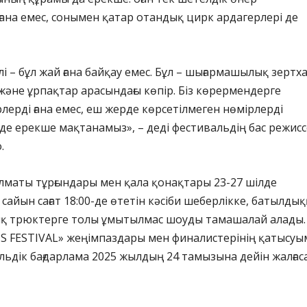
ғана емес, сонымен қатар отандық цирк ардагерлері де
і – бұл жай ғана байқау емес. Бұл – шығармашылық зертха
және ұрпақтар арасындағы көпір. Біз көрермендерге
ерді ғана емес, еш жерде көрсетілмеген нөмірлерді
е ерекше мақтанамыз», – деді фестивальдің бас режисс
.
Алматы тұрғындары мен қала қонақтары 23-27 шілде
 сайын сағат 18:00-де өтетін кәсіби шеберлікке, батылдық
қ трюктерге толы ұмытылмас шоуды тамашалай алады.
S FESTIVAL» жеңімпаздары мен финалистерінің қатысуы
льдік бағдарлама 2025 жылдың 24 тамызына дейін жалғас