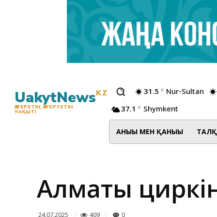
31.5
Nur-Sultan
C
UakytNews
KZ
37.1
Shymkent
ӨЗГЕРЕТІН, ӨЗГЕРТЕТІН
C
УАҚЫТ!
АНЫҒЫ МЕН ҚАНЫҒЫ
ТАЛҚ
Алматы циркі
409
0
24.07.2025