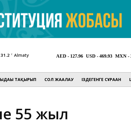
31.2
Almaty
C
ЫДАҒЫ ТАҚЫРЫП
СОЛ ЖАҒАЛАУ
ІЗДЕГЕНГЕ СҰРАҒАН
не 55 жыл