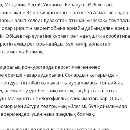
, Моңғолия, Ресей, Украина, Беларусь, Өзбекстан,
раиль және Эфиопиядан келген әртістер Алматыға өздері
арын алып келеді. Қазақстан атынан «Hassak» труппас
і, олар цирктің мерейтойына арнайы дайындалған ерекш
йгілі Әбішевтер әулетіне құрмет ретінде үштік акробатик
рюгін алғаш рет орындайды. Бұл нөмір ұрпақтар
ың символы болмақ.
лықаралық конкурстарда көрсетілмеген өнер
не ерекше назар аударылған. Солардың қатарында –
ген дуэттің «Жан сыры» атты әуе драмасы, сондай-ақ
, әлемдегі үздік бес сайқымазақтың бірі саналатын
уш-Ма-Хуштың философиялық сайқымазағы бар. Оның
– юмор мен абсурд театрының үйлесімі. Бұл қойылымдар
көрермендері үшін нағыз жаңалық болмақ.
ның құрамы да ерекше: оған тек шетелдік өнер