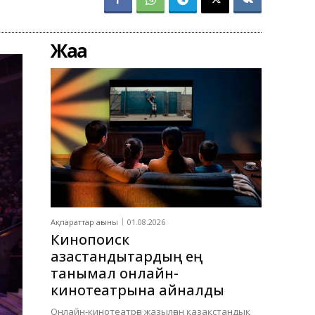
Жаңа
Ақпараттар ағыны
01.08.2026
Кинопоиск
қазақстандықтардың ең
танымал онлайн-
кинотеатрына айналды
Онлайн-кинотеатрға жазылған қазақстандық