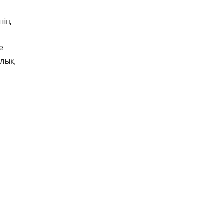
нің
ы
е
алық