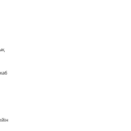
ық
хаб
ейін