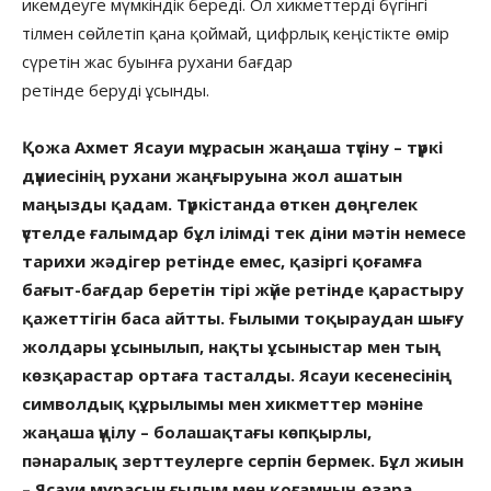
икемдеуге мүмкіндік береді. Ол хикметтерді бүгінгі
тілмен сөйлетіп қана қоймай, цифрлық кеңістікте өмір
сүретін жас буынға рухани бағдар
ретінде беруді ұсынды.
Қожа Ахмет Ясауи мұрасын жаңаша түсіну – түркі
дүниесінің рухани жаңғыруына жол ашатын
маңызды қадам. Түркістанда өткен дөңгелек
үстелде ғалымдар бұл ілімді тек діни мәтін немесе
тарихи жәдігер ретінде емес, қазіргі қоғамға
бағыт-бағдар беретін тірі жүйе ретінде қарастыру
қажеттігін баса айтты. Ғылыми тоқыраудан шығу
жолдары ұсынылып, нақты ұсыныстар мен тың
көзқарастар ортаға тасталды. Ясауи кесенесінің
символдық құрылымы мен хикметтер мәніне
жаңаша үңілу – болашақтағы көпқырлы,
пәнаралық зерттеулерге серпін бермек. Бұл жиын
– Ясауи мұрасын ғылым мен қоғамның өзара