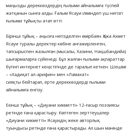
маңызды дереккөздердің ғылыми айналымға түспей
жатқанын сынға алды. Ғалым Ясауи іліміндегі үш негізгі
ғылыми тұйықты атап өтті:
Бірінші тұйық – аңызға негізделген өмірбаян.
Қожа Ахмет
Ясауи туралы деректер көбіне ангажирленген,
тапсырыспен жазылған (мысалы, Хазини, Нақшбандийа)
шығармаларға сүйенеді. Бұл жалған ғылыми ақпараттар
бүгінгі интернет кеңістігінде де таралып кеткен. Шешімі
– «Хадиқат ал-арифин» мен «Ламахат»
сияқты бейтарап, ерте дереккөздерді ғылыми
айналымға енгізу.
Екінші тұйық – «Диуани хикметті» 12-ғасыр поэзиясы
ретінде ғана қарастыру.
Көптеген зерттеушілер
«Диуани хикметті» Ясауидің жеке авторлық
туындысы ретінде ғана қарастырады. Ал шын мәнінде