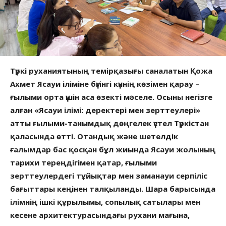
Түркі руханиятының темірқазығы саналатын Қожа
Ахмет Ясауи іліміне бүгінгі күннің көзімен қарау –
ғылыми орта үшін аса өзекті мәселе. Осыны негізге
алған «Ясауи ілімі: деректері мен зерттеулері»
атты ғылыми-танымдық дөңгелек үстел Түркістан
қаласында өтті. Отандық және шетелдік
ғалымдар бас қосқан бұл жиында Ясауи жолының
тарихи тереңдігімен қатар, ғылыми
зерттеулердегі тұйықтар мен заманауи серпіліс
бағыттары кеңінен талқыланды. Шара барысында
ілімнің ішкі құрылымы, сопылық сатылары мен
кесене архитектурасындағы рухани мағына,