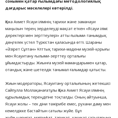
сонымен қатар ғылымдағы методологиялық
дағдарыс мәселелері көтерілді.
Қожа Ахмет Ясауи ілімінің тарихи және заманауи
маңызын терең зерделеуді мақсат еткен «Ясауи ілімі:
деректері мен зерттеулері» атты ғылыми-танымдық
дөңгелек үстел Түркістан қаласында өтті. Шараны
«Әзірет Сұлтан» Ұлттық тарихи-мәдени музей-қорығы
мен Ясауитану ғылыми-зерттеу орталығы
ұйымдастырды. Жиынға музей мамандарымен қатар,
отандық және шетелдік танымал ғалымдар қатысты.
Жиын модераторы, Ясауитану орталығының жетекшісі
Сайпулла Моллақанағатұлы Қожа Ахмет Ясауи ілімінің
құрылымдық тереңдігіне тоқталды. Оның айтуынша,
Ясауи жолы – тек діни тәжірибе емес, рухани даму мен
кемелдікке бастайтын сатылы жүйе. Бұл
жүйе шариғат, мағрифат, тариқат, хақиқат сатыларына