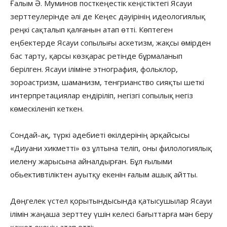
Ғалым Ә. Муминов посткеңестік кеңістіктегі Ясауи
зерттеулерінде әлі де Кеңес дәуірінің идеологиялық
реңкі сақталып қалғанын атап өтті. Көптеген
еңбектерде Ясауи сопылығы аскетизм, жақсы өмірден
бас тарту, қарсы көзқарас ретінде бұрмаланып
берілген. Ясауи іліміне этнография, фольклор,
зороастризм, шаманизм, тенгрианство сияқты шеткі
интерпретациялар ендіріліп, негізгі сопылық негіз
көмескіленіп кеткен.
Сондай-ақ, түркі әдебиеті өкілдерінің әрқайсысы
«Диуани хикметті» өз ұлтына теліп, оны филологиялық
иелену жарысына айналдырған. Бұл ғылыми
обьективтіліктен ауытқу екенін ғалым ашық айтты.
Дөңгелек үстел қорытындысында қатысушылар Ясауи
ілімін жаңаша зерттеу үшін келесі бағыттарға мән беру
қажет екенін атап өтті: