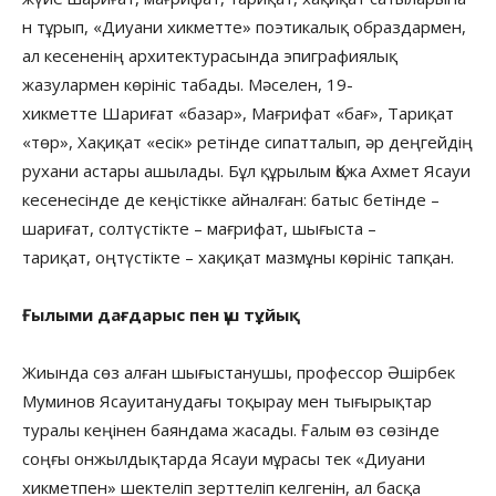
н тұрып, «Диуани хикметте» поэтикалық образдармен,
ал кесененің архитектурасында эпиграфиялық
жазулармен көрініс табады. Мәселен, 19-
хикметте Шариғат «базар», Мағрифат «бағ», Тариқат
«төр», Хақиқат «есік» ретінде сипатталып, әр деңгейдің
рухани астары ашылады. Бұл құрылым Қожа Ахмет Ясауи
кесенесінде де кеңістікке айналған: батыс бетінде –
шариғат, солтүстікте – мағрифат, шығыста –
тариқат, оңтүстікте – хақиқат мазмұны көрініс тапқан.
Ғылыми дағдарыс пен үш тұйық
Жиында сөз алған шығыстанушы, профессор Әшірбек
Муминов Ясауитанудағы тоқырау мен тығырықтар
туралы кеңінен баяндама жасады. Ғалым өз сөзінде
соңғы онжылдықтарда Ясауи мұрасы тек «Диуани
хикметпен» шектеліп зерттеліп келгенін, ал басқа