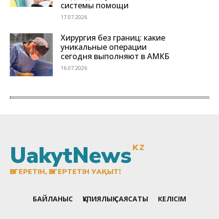
UakytNews
KZ
ӨЗГЕРЕТІН, ӨЗГЕРТЕТІН УАҚЫТ!
БАЙЛАНЫС
ҚҰПИЯЛЫҚ САЯСАТЫ
КЕЛІСІМ