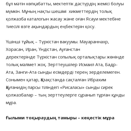
бұл мәтін көпқабатты, мектептік дәстүрдің жемісі болуы
мүмкін. Мұның нақты шешімі хикметтердің толық
қолжазба каталогын жасау және оған Ясауи мектебіне
тиесілі өзге ақындардың еңбектерін қосу.
Үшінші тұйық – Түркістан вакуумы. Мауараннахр,
Хорасан, Иран, Үндістан, Ауғанстан
деректерінде Түркістан сопылық орталықтары жөнінде
толық мәлімет жоқ. Зерттеушілер Исмаил Ата, Бадр-
Ата, Занги-Ата сынды есімдерді терең зерделемеген.
Сонымен қатар, Қазақстанда сақталған Ибрахим
Қауғанидің парсы тіліндегі «Рисаласы» сынды сирек
қолжазбалар – тың зерттеулерге сұранып тұрған құнды
мұра.
Ғылыми тоқыраудың тамыры
– к
еңестік мұра