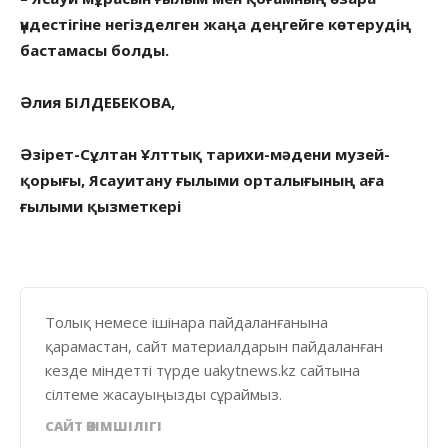
үндестігіне негізделген жаңа деңгейге көтерудің
бастамасы болды.
Әлия БІЛДЕБЕКОВА,
Әзірет-Сұлтан Ұлттық тарихи-мәдени музей-
қорығы, Ясауитану ғылыми орталығының аға
ғылыми қызметкері
Толық немесе ішінара пайдаланғанына
қарамастан, сайт материалдарын пайдаланған
кезде міндетті түрде uakytnews.kz сайтына
сілтеме жасауыңызды сұраймыз.
САЙТ ӘКІМШІЛІГІ