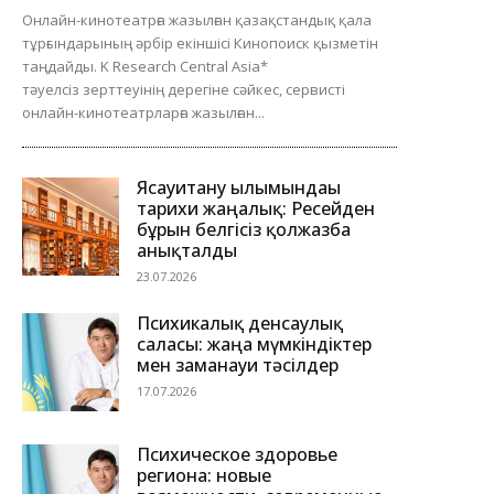
Онлайн-кинотеатрға жазылған қазақстандық қала
тұрғындарының әрбір екіншісі Кинопоиск қызметін
таңдайды. K Research Central Asia*
тәуелсіз зерттеуінің дерегіне сәйкес, сервисті
онлайн-кинотеатрларға жазылған...
Ясауитану ғылымындағы
тарихи жаңалық: Ресейден
бұрын белгісіз қолжазба
анықталды
23.07.2026
Психикалық денсаулық
саласы: жаңа мүмкіндіктер
мен заманауи тәсілдер
17.07.2026
Психическое здоровье
региона: новые