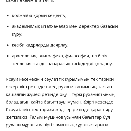
қолжазба қорын кеңейту;
академиялық кітапханалар мен деректер базасын
құру;
кәсіби кадрларды даярлау;
археология, эпиграфика, философия, тіл білімі,
теология сынды пәнаралық тәсілдерді қолдану.
Ясауи кесенесінің сәулеттік құрылымын тек тарихи
ескерткіш ретінде емес, рухани танымның тастан
қашалған жүйесі ретінде оқу – түркі руханиятының
болашағын қайта бағыттауы мүмкін. Қазіргі кезеңде
Ясауи ілімін тек тарихи жәдігер ретінде қарастыру
жеткіліксіз. Ғалым Муминов ұсынған бағыттар бұл
рухани мұраны қазіргі заманның сұраныстарына