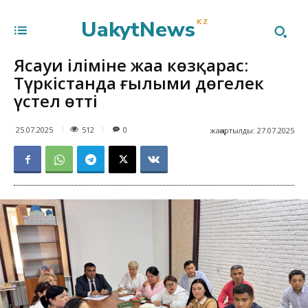
UakytNews
KZ
Ясауи іліміне жаңа көзқарас:
Түркістанда ғылыми дөңгелек
үстел өтті
512
25.07.2025
0
жаңартылды:
27.07.2025