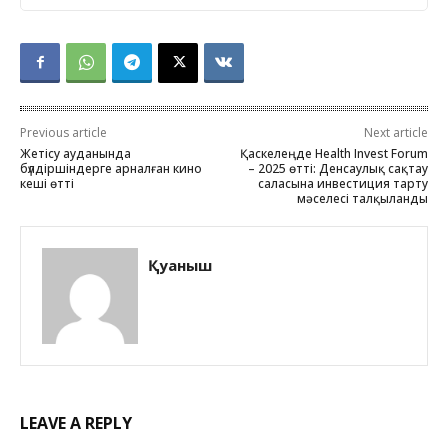
Previous article
Next article
Жетісу ауданында
Қаскелеңде Health Invest Forum
бүлдіршіндерге арналған кино
– 2025 өтті: Денсаулық сақтау
кеші өтті
саласына инвестиция тарту
мәселесі талқыланды
Қуаныш
LEAVE A REPLY