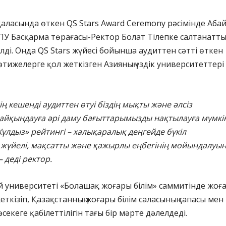
аласында өткен QS Stars Award Ceremony рәсімінде Аба
ПУ Басқарма төрағасы-Ректор Болат Тілепке салтанатт
ілді. Онда QS Stars жүйесі бойынша аудиттен сәтті өткен
тижелерге қол жеткізген Азияның үздік университеттері
ң кешенді аудиттен өтуі біздің
мықты
және әлсіз
айқындауға әрі даму бағыттарымызды нақтылауға мүмкін
Ж
ұлдыз» рейтингі – халықаралық деңгейде бүкіл
үйелі, мақсатты және қажырлы еңбегінің мойындалуы
– деді ректор.
й университеті «Болашақ жоғары білім» саммитінде жоғ
еткізіп, Қазақстанның жоғары білім саласының сапасы мен
екеге қабілеттілігін тағы бір мәрте дәлелдеді.