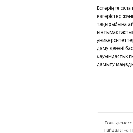
Естеріңізге сал
өзгерістер жән
тақырыбына ай
ынтымақтастық 
университеттер
даму деңгейі б
қауымдастықты 
дамыту маңызды
Толық немесе
пайдаланған 