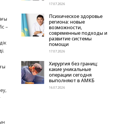
17.07.2026
Психическое здоровье
ағы
региона: новые
ic –
возможности,
современные подходы и
развитие системы
дік
помощи
і.
17.07.2026
Хирургия без границ:
ағы
какие уникальные
операции сегодня
выполняют в АМКБ
16.07.2026
еу,
у
ын