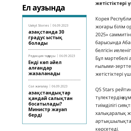
жетістіктері 
Ел аузында
Корея Республи
Uakyt Stories
06.09.2023
жоғары білім ор
Қазақстанда 30
2025» саммитін
градус ыстық
барысында Абай
болады
белгісін иелені
Редакция таңдауы
06.09.2023
Бұл мәртебелі а
Енді көп әйел
ғылыми-зерттеу
алғандар
жазаланады
жетістіктері үш
Сол жағалау
06.09.2023
QS Stars рейти
Қазақстандықтар
түлектердің жұ
қандай салықтан
босатылады?
тиімділігі сия
Министр жауап
халықаралық жү
берді
артықшылықтары
көрсетеді.