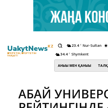
23.4
Nur-Sultan
C
UakytNews
KZ
34.4
Shymkent
ӨЗГЕРЕТІН, ӨЗГЕРТЕТІН
C
УАҚЫТ!
АНЫҒЫ МЕН ҚАНЫҒЫ
ТАЛҚ
АБАЙ УНИВЕРСИ
РЕЙТИНГІНДЕ 