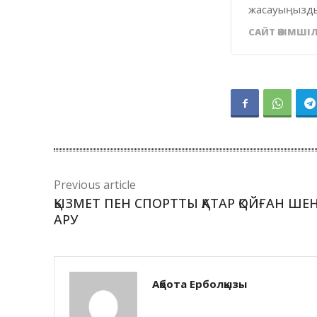
жасауыңызды
САЙТ ӘКІМШІЛ
Previous article
ҚЫЗМЕТ ПЕН СПОРТТЫ ҚАТАР ҚОЙҒАН ШЕ
АРУ
Ақбота Ерболқызы