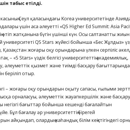
үшін
табыс етілді.
касының Сеул қаласындағы Korea университетінде Азияд
далары үшін аса әлеуетті «QS Higher Ed Summit: Asia Pacif
ің өтіп жатқанына бүгін үшінші күн. Осы салтанатты жиын
 университеті QS Stars жүйесі бойынша «Бес Жұлдыз» үз
п, Қазақстан жоғары оқу орындарына үлкен серпіліс әкелд
тақ – «5 Stars» үздік белгісі университеттің академиялық,
, әлеуметтік қызмет және тиімді басқару бағыттарынд
ін беріліп отыр.
нгі – жоғары оқу орындарын оқыту сапасы, ғылыми зертт
мысқа орналасуы, әлеуметтік жауапкершілік және басқар
қты негізгі бағыттар бойынша кешенді бағалайтын
йе. Бұл бағалау әр университеттің бірегей
н айқындап, олардың жаһандық білім кеңістігіндегі орн