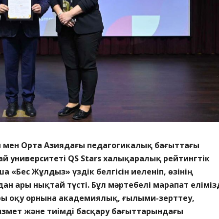
ан мен Орта Азиядағы педагогикалық бағыттағы
ай университеті
QS Stars халықаралық рейтингтік
ша «
Бес
Жұлдыз» үздік белгісін иелен
іп, өзінің
ан ары нықтай түсті. Бұл мәртебелі марапат еліміз
ы оқу орнына
академиялық, ғылыми-зерттеу,
ызмет және тиімді басқару бағыттарындағы