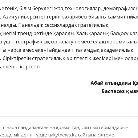
а кетейік, білім берудегі жаңа технологиялар, демографиял
е Азия университеттерінің тәжірибесі биылғы саммиттің ба
налды. Панельдік сессияларда стратегиялық
негізі тренд ретінде қаралды. Халықаралық басқосу қазі
 үшін географиялық орналасу немесе елдің экономикалы
асты нәрсе емес екені айқындап, ғаламдық академиялық
біріктіретін стратегиялық әріптестік желілері мен ола
 екенін көрсетті.
Абай атындағы Қа
Баспасөз қыз
 ішінара пайдаланғанына қарамастан, сайт материалдарын
кезде міндетті түрде uakytnews.kz сайтына сілтеме