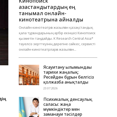
Кинопоиск
қазақстандықтардың ең
танымал онлайн-
кинотеатрына айналды
Онлайн-кинотеатрға жазылған қазақстандық
қала тұрғындарының әрбір екіншісі Кинопоиск
қызметін таңдайды. K Research Central Asia*
тәуелсіз зерттеуінің дерегіне сәйкес, сервисті
онлайн-кинотеатрларға жазылған...
Ясауитану ғылымындағы
тарихи жаңалық:
Ресейден бұрын белгісіз
қолжазба анықталды
23.07.2026
дің
Психикалық денсаулық
саласы: жаңа
мүмкіндіктер мен
заманауи тәсілдер