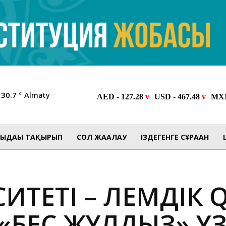
30.7
Almaty
C
ЫДАҒЫ ТАҚЫРЫП
СОЛ ЖАҒАЛАУ
ІЗДЕГЕНГЕ СҰРАҒАН
ТЕТІ – ӘЛЕМДІК 
«БЕС ЖҰЛДЫЗ» ҮЗ