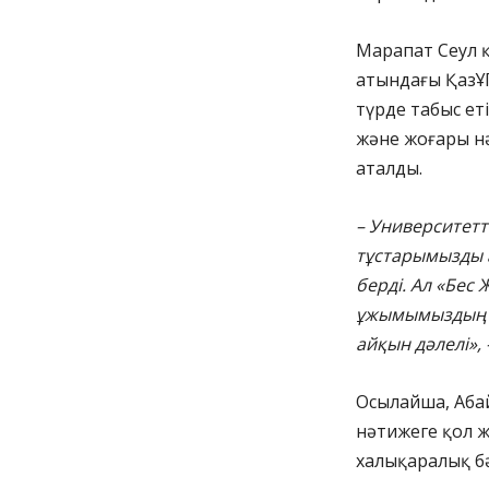
Марапат Сеул қ
атындағы ҚазҰ
түрде табыс ет
және жоғары нә
аталды.
–
Университетті
тұстарымызды 
берді. Ал «Бес
ұжымымыздың ж
айқын дәлелі», 
Осылайша, Аба
нәтижеге қол ж
халықаралық бәс