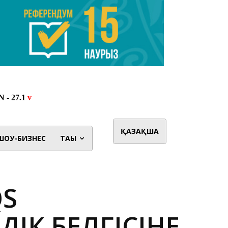
ҚАЗАҚША
ШОУ-БИЗНЕС
ТАҒЫ
QS
ДІК БЕЛГІСІНЕ