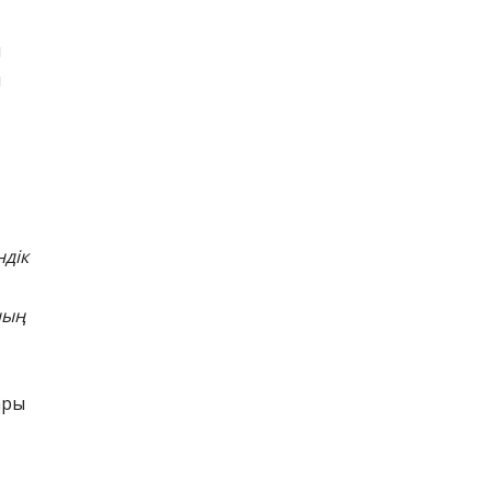
й
ы
дік
ның
ары