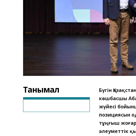
Танымал
Бүгін Қазақст
көшбасшы
Аб
жүйесі бойын
позициясын од
тұңғыш жоғар
әлеуметтік қ