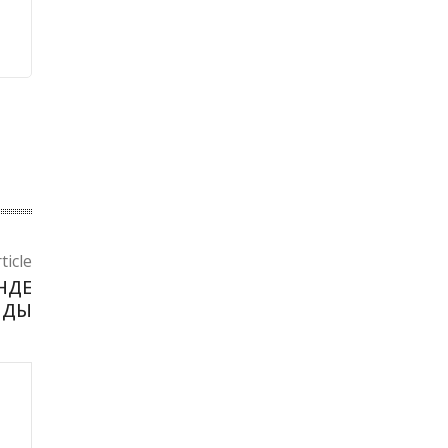
ticle
НДЕ
ЛДЫ