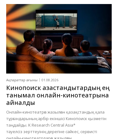
Ақпараттар ағыны
01.08.2026
Кинопоиск қазақстандықтардың ең
танымал онлайн-кинотеатрына
айналды
Онлайн-кинотеатрға жазылған қазақстандық қала
тұрғындарының әрбір екіншісі Кинопоиск қызметін
таңдайды. K Research Central Asia*
тәуелсіз зерттеуінің дерегіне сәйкес, сервисті
онлайн-кинотеатрларға жазылған...