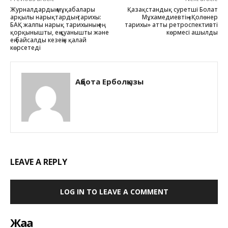
Журналдардың мұқабалары
Қазақстандық суретші Болат
арқылы нарықтардың тарихы:
Мұхамедиевтің «Қолөнер
БАҚ жалпы нарық тарихының ең
тарихы» атты ретроспективті
қорқынышты, ең қуанышты және
көрмесі ашылды
ең байсалды кезеңін қалай
көрсетеді
Ақбота Ерболқызы
LEAVE A REPLY
LOG IN TO LEAVE A COMMENT
Жаңа