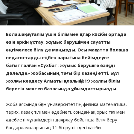
Болашақ мұғалім үшін біліммен қатар кәсіби ортада
өзін еркін ұстау, жұмыс берушімен сауатты
әңгімелесе білу де маңызды. Осы мақсатта болашақ
педагогтарды еңбек нарығына бейімдеуге
бағытталған «Сұхбат: жұмыс берушіге өзіңді
дәлелде» жобасының тағы бір кезеңі өтті. Бұл
жолғы кездесу Алматы қалалық №19 жалпы білім
беретін мектеп базасында ұйымдастырылды.
Жоба аясында бүгін университеттің физика-математика,
тарих, қазақ тілі мен әдебиеті, сондай-ақ орыс тілі мен
әдебиеті мұғалімдерін даярлау бойынша білім беру
бағдарламаларының 11 бітіруші түлегі кәсіби