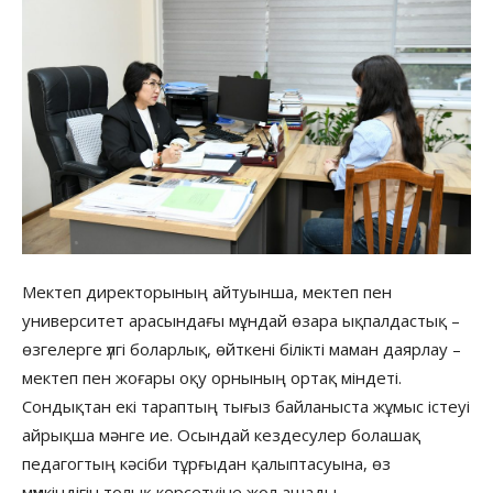
Мектеп директорының айтуынша, мектеп пен
университет арасындағы мұндай өзара ықпалдастық –
өзгелерге үлгі боларлық, өйткені білікті маман даярлау –
мектеп пен жоғары оқу орнының ортақ міндеті.
Сондықтан екі тараптың тығыз байланыста жұмыс істеуі
айрықша мәнге ие. Осындай кездесулер болашақ
педагогтың кәсіби тұрғыдан қалыптасуына, өз
мүмкіндігін толық көрсетуіне жол ашады.