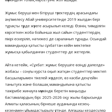
Жұмыс беруші мен бітіруші түлектердің арасындағы
әңгімелесу Абай университетінде 2019 жылдан бері
тұрақты түрде жүзеге асырылып келеді. Өзінің тиімділігін
көрсеткен жоба бойынша жыл сайын студенттердің
пікірі ескеріліп, нәтижесі де сараланып тұрады. Осындай
мамандыққа қатысты сұхбаттан кейін мектепке
жұмысқа қабылданған студенттер де жетерлік.
Айта кетейік, «Сұхбат: жұмыс берушіге өзіңді дәлелде»
жобасы – соңғы курста оқып жатқан студенттер мектеп
басшыларымен тікелей жүздесіп, өз кәсіби деңгейін
танытуға және болашақ мамандығына қатысты
тәжірибе жинауға мүмкіндік беретін маңызды
бастамалардың бірі. 2025-2026 оқу жылы барысында
Алматы қаласының бірнеше ауданында кезең-
кезеңімен ұйымдастырылу үстінде. Алғашқы кездесулер