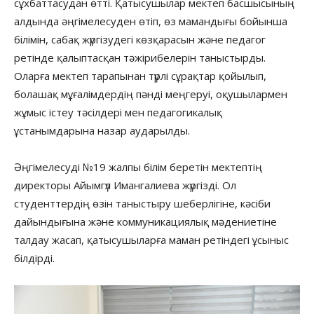
сұхбаттасудан өтті. Қатысушылар мектеп басшысының
алдында әңгімелесуден өтіп, өз мамандығы бойынша
білімін, сабақ жүргізудегі көзқарасын және педагог
ретінде қалыптасқан тәжірибелерін таныстырды.
Оларға мектеп тарапынан түрлі сұрақтар қойылып,
болашақ мұғалімдердің пәнді меңгеруі, оқушылармен
жұмыс істеу тәсілдері мен педагогикалық
ұстанымдарына назар аударылды.
Әңгімелесуді №19 жалпы білім беретін мектептің
директоры Айымгүл Имангалиева жүргізді. Ол
студенттердің өзін таныстыру шеберлігіне, кәсіби
дайындығына және коммуникациялық мәдениетіне
талдау жасап, қатысушыларға маман ретіндегі ұсыныс
білдірді.