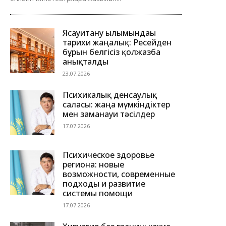
Ясауитану ғылымындағы
тарихи жаңалық: Ресейден
бұрын белгісіз қолжазба
анықталды
23.07.2026
Психикалық денсаулық
саласы: жаңа мүмкіндіктер
мен заманауи тәсілдер
17.07.2026
Психическое здоровье
региона: новые
возможности, современные
подходы и развитие
системы помощи
17.07.2026