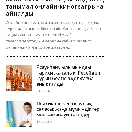
танымал онлайн-кинотеатрына
айналды
Онлайн-кинотеатрға жазылған қазақстандық қала
тұрғындарының әрбір екіншісі Кинопоиск қызметін
таңдайды. K Research Central Asia*
тәуелсіз зерттеуінің дерегіне сәйкес, сервисті
онлайн-кинотеатрларға жазылған...
Ясауитану ғылымындағы
тарихи жаңалық: Ресейден
бұрын белгісіз қолжазба
анықталды
23.07.2026
Психикалық денсаулық
саласы: жаңа мүмкіндіктер
мен заманауи тәсілдер
17.07.2026