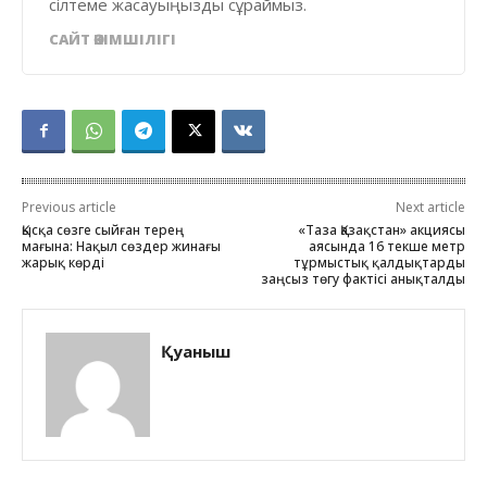
сілтеме жасауыңызды сұраймыз.
САЙТ ӘКІМШІЛІГІ
Previous article
Next article
Қысқа сөзге сыйған терең
«Таза Қазақстан» акциясы
мағына: Нақыл сөздер жинағы
аясында 16 текше метр
жарық көрді
тұрмыстық қалдықтарды
заңсыз төгу фактісі анықталды
Қуаныш