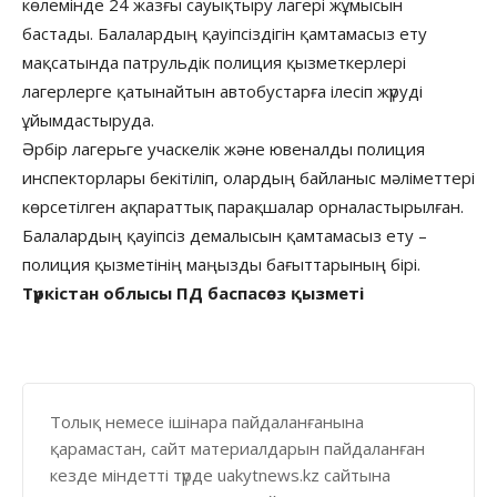
көлемінде 24 жазғы сауықтыру лагері жұмысын
бастады. Балалардың қауіпсіздігін қамтамасыз ету
мақсатында патрульдік полиция қызметкерлері
лагерлерге қатынайтын автобустарға ілесіп жүруді
ұйымдастыруда.
Әрбір лагерьге учаскелік және ювеналды полиция
инспекторлары бекітіліп, олардың байланыс мәліметтері
көрсетілген ақпараттық парақшалар орналастырылған.
Балалардың қауіпсіз демалысын қамтамасыз ету –
полиция қызметінің маңызды бағыттарының бірі.
Түркістан облысы ПД баспасөз қызметі
Толық немесе ішінара пайдаланғанына
қарамастан, сайт материалдарын пайдаланған
кезде міндетті түрде uakytnews.kz сайтына