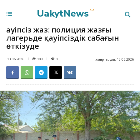
UakytNews
KZ
Қауіпсіз жаз: полиция жазғы
лагерьде қауіпсіздік сабағын
өткізуде
109
13.06.2026
0
жаңартылды:
13.06.2026