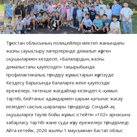
Түркістан облысының полицейлері мектеп жанындағы
жазғы сауықтыру лагерлерінде демалып жүрген
оқушылармен кездесіп, «Балалардың жазғы
демалыстағы қауіпсіздігі» тақырыбында
профилактикалық түсіндіру жұмыстарын жүргізуде
Кездесу барысында балаларға жеке қауіпсіздік
ережелері, төтенше жағдайлар кезіндегі іс-қимыл
тәртібі, бейтаныс адамдармен қарым-қатынас жасау
кезіндегі сақтық шаралары түсіндірілді. Сондай-ақ
оқушыларға тәулік бойы жұмыс істейтін «102» арнасына
хабарласу тәртібі және суда жүзу ережелері түсіндіріледі.
Айта кетейік, 2026 жылғы 1 маусымнан бастап облыс