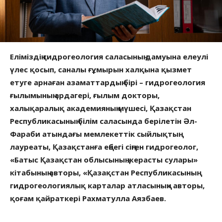
Еліміздің гидрогеология саласының дамуына елеулі
үлес қосып, саналы ғұмырын халқына қызмет
етуге арнаған азаматтардың бірі – гидрогеология
ғылымының ардагері, ғылым докторы,
халықаралық академияның мүшесі, Қазақстан
Республикасының білім саласында берілетін Әл-
Фараби атындағы мемлекеттік сыйлықтың
лауреаты, Қазақстанға еңбегі сіңген гидрогеолог,
«Батыс Қазақстан облысының жерасты сулары»
кітабының авторы, «Қазақстан Республикасының
гидрогеологиялық карталар атласының» авторы,
қоғам қайраткері Рахматулла Аязбаев.