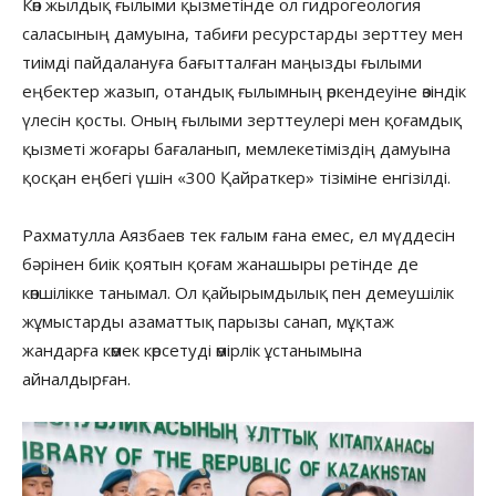
Көп жылдық ғылыми қызметінде ол гидрогеология
саласының дамуына, табиғи ресурстарды зерттеу мен
тиімді пайдалануға бағытталған маңызды ғылыми
еңбектер жазып, отандық ғылымның өркендеуіне өзіндік
үлесін қосты. Оның ғылыми зерттеулері мен қоғамдық
қызметі жоғары бағаланып, мемлекетіміздің дамуына
қосқан еңбегі үшін «300 Қайраткер» тізіміне енгізілді.
Рахматулла Аязбаев тек ғалым ғана емес, ел мүддесін
бәрінен биік қоятын қоғам жанашыры ретінде де
көпшілікке танымал. Ол қайырымдылық пен демеушілік
жұмыстарды азаматтық парызы санап, мұқтаж
жандарға көмек көрсетуді өмірлік ұстанымына
айналдырған.