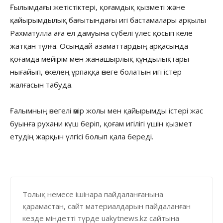
Ғылымдағы жетістіктері, қоғамдық қызметі және
қайырымдылық бағытындағы игі бастамалары арқылы
Рахматулла аға ел дамуына сүбелі үлес қосып келе
жатқан тұлға. Осындай азаматтардың арқасында
қоғамда мейірім мен жанашырлық құндылықтары
нығайып, өскелең ұрпаққа өнеге болатын игі істер
жалғасын табуда.
Ғалымның өнегелі өмір жолы мен қайырымды істері жас
буынға рухани күш беріп, қоғам игілігі үшін қызмет
етудің жарқын үлгісі болып қала береді.
Толық немесе ішінара пайдаланғанына
қарамастан, сайт материалдарын пайдаланған
кезде міндетті түрде uakytnews.kz сайтына