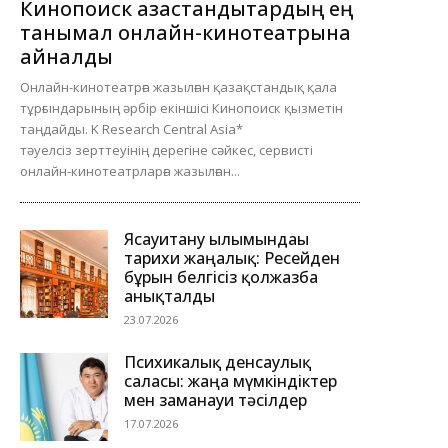
Кинопоиск қазақстандықтардың ең
танымал онлайн-кинотеатрына
айналды
Онлайн-кинотеатрға жазылған қазақстандық қала
тұрғындарының әрбір екіншісі Кинопоиск қызметін
таңдайды. K Research Central Asia*
тәуелсіз зерттеуінің дерегіне сәйкес, сервисті
онлайн-кинотеатрларға жазылған...
Ясауитану ғылымындағы
тарихи жаңалық: Ресейден
бұрын белгісіз қолжазба
анықталды
23.07.2026
Психикалық денсаулық
саласы: жаңа мүмкіндіктер
мен заманауи тәсілдер
17.07.2026