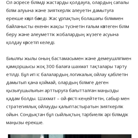
Ол әсіресе білімді жастарды қолдауға, олардың сапалы
білім алуына және зияткерлік әлеуетін дамытуға
ерекше көңіл бөледі. Жас ұрпақтың болашағы біліммен
байланысты екенін жақсы түсінетін ғалым көптеген білім
беру және әлеуметтік жобалардың жүзеге асуына
қолдау көрсетіп келеді.
Биылғы жылы оның бастамасымен және демеушілігімен
қамқоршысы жоқ 300 балаға шахмат тақталары тарту
етілді. Бұл игі іс балалардың логикалық ойлау қабілетін
дамытып қана қоймай, олардың білімге деген
қызығушылығын арттыруға бағытталған маңызды
қадам болды. Шахмат – ой-өрісті кеңейтетін, сабыр мен
стратегиялық ойлауды қалыптастыратын зияткерлік
ойын. Сондықтан бұл сыйлықтың тәрбиелік әрі білімдік
маңызы ерекше.