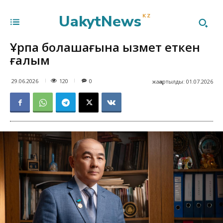
UakytNews
KZ
Ұрпақ болашағына қызмет еткен
ғалым
120
29.06.2026
0
жаңартылды:
01.07.2026