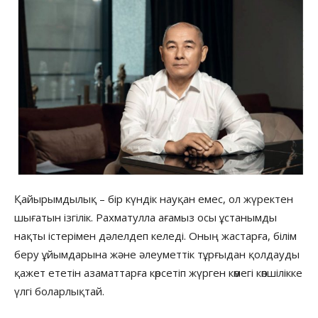
Қайырымдылық – бір күндік науқан емес, ол жүректен
шығатын ізгілік. Рахматулла ағамыз осы ұстанымды
нақты істерімен дәлелдеп келеді. Оның жастарға, білім
беру ұйымдарына және әлеуметтік тұрғыдан қолдауды
қажет ететін азаматтарға көрсетіп жүрген көмегі көпшілікке
үлгі боларлықтай.