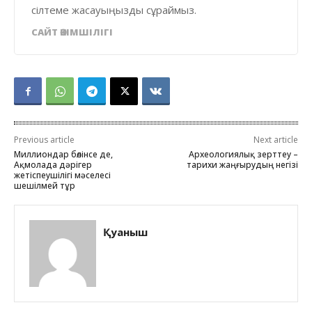
сілтеме жасауыңызды сұраймыз.
САЙТ ӘКІМШІЛІГІ
Previous article
Next article
Миллиондар бөлінсе де,
Археологиялық зерттеу –
Ақмолада дәрігер
тарихи жаңғырудың негізі
жетіспеушілігі мәселесі
шешілмей тұр
Қуаныш