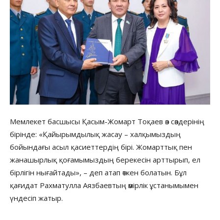
Мемлекет басшысы Қасым-Жомарт Тоқаев өз сөздерінің
бірінде: «Қайырымдылық жасау – халқымыздың
бойындағы асыл қасиеттердің бірі. Жомарттық пен
жанашырлық қоғамымыздың берекесін арттырып, ел
бірлігін нығайтады», – деп атап өткен болатын. Бұл
қағидат Рахматулла Аязбаевтың өмірлік ұстанымымен
үндесіп жатыр.