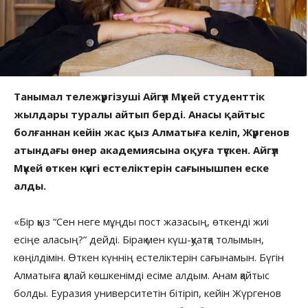
Танымал тележүргізуші Айгүл Мүкей студенттік
жылдары туралы айтып берді. Анасы қайтыс
болғаннан кейін жас қыз Алматыға келіп, Жүргенов
атындағы өнер академиясына оқуға түскен. Айгүл
Мүкей өткен күнгі естеліктерін сағынышпен еске
алды.
«Бір қыз “Сен неге мұңды пост жазасың, өткенді жиі
есіңе аласың?” дейді. Бірақ мен күш-қуатқа толымын,
көңілдімін. Өткен күннің естеліктерін сағынамын. Бүгін
Алматыға қалай көшкенімді есіме алдым. Анам қайтыс
болды. Еуразия университетін бітіріп, кейін Жүргенов