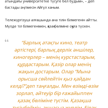
атындағы университетке түсуге бел будым», – деп
бастады әңгімесін Айгүл ханым.
Тележүргізуші алғашында ана тілін білмегенін айтты.
Мүлде тіл білмегенімен, қазақ бөліміне оқуға түскен.
“Барлық атақты кино, театр
әртістері, барлық дерлік әншілер,
киногерлер – менің курстастарым,
құрдастарым. Қазір олар менің
жақын достарым. Олар “Мына
орысша сөйлейтін қыз қайдан
келді?”деп таңғалды. Мен өзімді-өзім
зорлап, әйтеуір бір ғажайыппен
қазақ бөліміне түстім. Қазақша
түсінбеймін, ақшасыз жүрдім. Бірақ