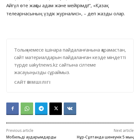
Айгүл өте жақсы адам және мейірімді!”, «Қазақ
телеарнасының үздік журналисі», – деп жазды олар.
Толық немесе ішінара пайдаланғанына қарамастан,
сайт материалдарын пайдаланған кезде міндетті
түрде uakytnews.kz сайтына сілтеме
жасауыңызды сұраймыз.
САЙТ ӘКІМШІЛІГІ
Previous article
Next article
Мобильді аударымдарды
Нұр-Сұлтанда шенеунік 5 мың