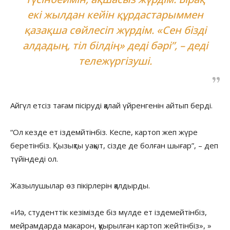
екі жылдан кейін құрдастарыммен
қазақша сөйлесіп жүрдім. «Сен бізді
алдадың, тіл білдің» деді бәрі”, – деді
тележүргізуші.
Айгүл етсіз тағам пісіруді қалай үйренгенін айтып берді.
“Ол кезде ет іздемйтінбіз. Кеспе, картоп жеп жүре
беретінбіз. Қызықты уақыт, сізде де болған шығар”, – деп
түйіндеді ол.
Жазылушылар өз пікірлерін қалдырды.
«Иә, студенттік кезімізде біз мүлде ет іздемейтінбіз,
мейрамдарда макарон, қуырылған картоп жейтінбіз», »