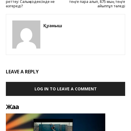
реттеу: Салық кодексінде не
теңге пара алып, 875 мың теңге
өзгереді?
айыппұл төледі
Қуаныш
LEAVE A REPLY
LOG IN TO LEAVE A COMMENT
Жаңа