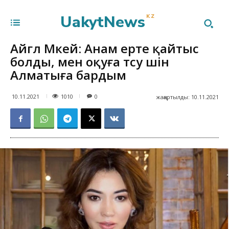
UakytNews
KZ
Айгүл Мүкей: Анам ерте қайтыс
болды, мен оқуға түсу үшін
Алматыға бардым
1010
10.11.2021
0
жаңартылды:
10.11.2021