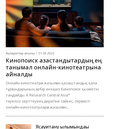
Ақпараттар ағыны
01.08.2026
Кинопоиск қазақстандықтардың ең
танымал онлайн-кинотеатрына
айналды
Онлайн-кинотеатрға жазылған қазақстандық қала
тұрғындарының әрбір екіншісі Кинопоиск қызметін
таңдайды. K Research Central Asia*
тәуелсіз зерттеуінің дерегіне сәйкес, сервисті
онлайн-кинотеатрларға жазылған...
Ясауитану ғылымындағы