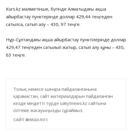
Kurs.kz мәліметінше, бүгінде Алматыдағы ақша
айырбастау пунктерінде доллар 429,44 теңгеден
сатылса, сатып алу – 430, 97 теңге.
Нұр-Сұлтандағы ақша айырбастау пунктілерінде доллар
429,47 теңгеден сатылып жатыр, сатып алу құны – 430,
63 теңге.
Толық немесе ішінара пайдаланғанына
қарамастан, сайт материалдарын пайдаланған
кезде міндетті түрде uakytnews.kz сайтына
сілтеме жасауыңызды сұраймыз.
САЙТ ӘКІМШІЛІГІ