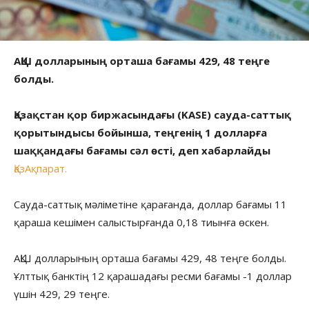
АҚШ долларының орташа бағамы 429, 48 теңге
болды.
Қазақстан қор биржасындағы (KASE) сауда-саттық
қорытындысы бойынша, теңгенің 1 долларға
шаққандағы бағамы сәл өсті, деп хабарлайды
ҚазАқпарат.
Сауда-саттық мәліметіне қарағанда, доллар бағамы 11
қараша кешімен салыстырғанда 0,18 тиынға өскен.
АҚШ долларының орташа бағамы 429, 48 теңге болды.
Ұлттық банктің 12 қарашадағы ресми бағамы -1 доллар
үшін 429, 29 теңге.