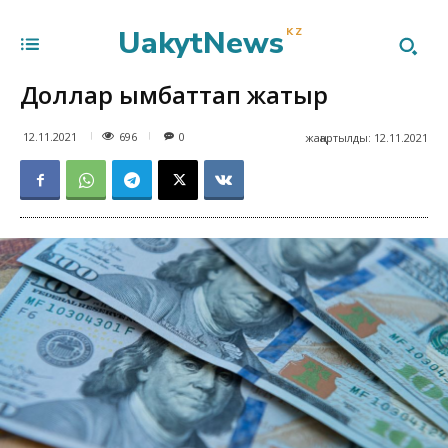
UakytNews
KZ
Доллар қымбаттап жатыр
696
12.11.2021
0
жаңартылды:
12.11.2021