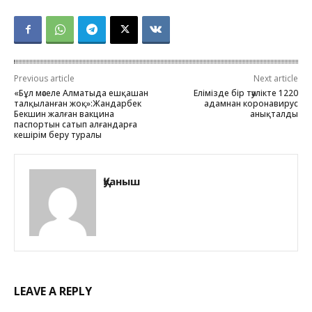
Previous article
Next article
«Бұл мәселе Алматыда ешқашан
Елімізде бір тәулікте 1220
талқыланған жоқ»:Жандарбек
адамнан коронавирус
Бекшин жалған вакцина
анықталды
паспортын сатып алғандарға
кешірім беру туралы
Қуаныш
LEAVE A REPLY