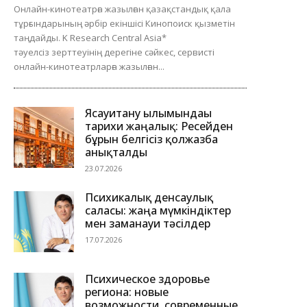
Онлайн-кинотеатрға жазылған қазақстандық қала
тұрғындарының әрбір екіншісі Кинопоиск қызметін
таңдайды. K Research Central Asia*
тәуелсіз зерттеуінің дерегіне сәйкес, сервисті
онлайн-кинотеатрларға жазылған...
Ясауитану ғылымындағы
тарихи жаңалық: Ресейден
бұрын белгісіз қолжазба
анықталды
23.07.2026
Психикалық денсаулық
саласы: жаңа мүмкіндіктер
мен заманауи тәсілдер
17.07.2026
Психическое здоровье
региона: новые
возможности, современные