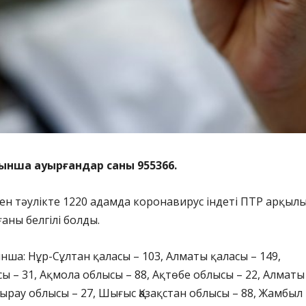
ынша ауырғандар саны 955366.
кен тәулікте 1220 адамда коронавирус індеті ПТР арқыл
аны белгілі болды.
ша: Нұр-Сұлтан қаласы – 103, Алматы қаласы – 149,
 – 31, Ақмола облысы – 88, Ақтөбе облысы – 22, Алматы
тырау облысы – 27, Шығыс Қазақстан облысы – 88, Жамбыл