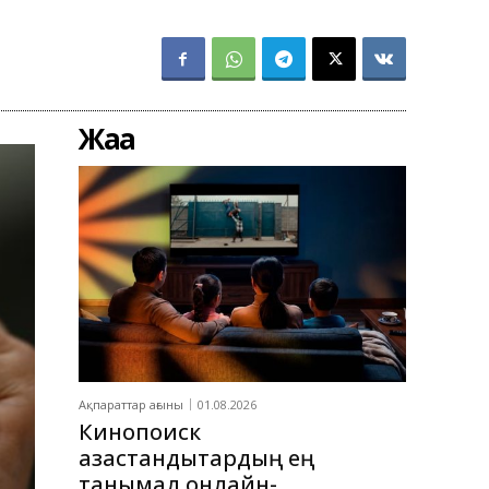
Жаңа
Ақпараттар ағыны
01.08.2026
Кинопоиск
қазақстандықтардың ең
танымал онлайн-