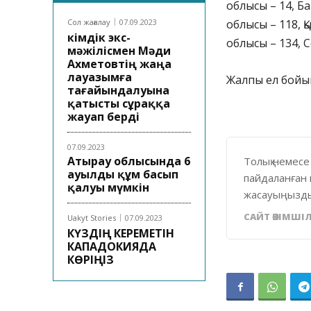
облысы – 14, Ба
Сол жағалау
07.09.2023
облысы – 118, 
Әкімдік экс-
облысы – 134, С
мәжілісмен Мәди
Ахметовтің жаңа
лауазымға
Жалпы ел бойы
тағайындалуына
қатысты сұраққа
жауап берді
07.09.2023
Атырау облысында 6
Толық немесе
ауылды құм басып
пайдаланған 
қалуы мүмкін
жасауыңызды
САЙТ ӘКІМШІЛ
Uakyt Stories
07.09.2023
КҮЗДІҢ КЕРЕМЕТІН
КАПАДОКИЯДА
КӨРІҢІЗ