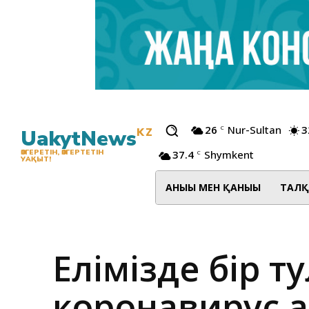
26
Nur-Sultan
3
C
UakytNews
KZ
37.4
Shymkent
ӨЗГЕРЕТІН, ӨЗГЕРТЕТІН
C
УАҚЫТ!
АНЫҒЫ МЕН ҚАНЫҒЫ
ТАЛҚ
Елімізде бір т
коронавирус 