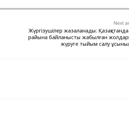
Next ar
Жүргізушілер жазаланады: Қазақстанда
райына байланысты жабылған жолда
жүруге тыйым салу ұсын