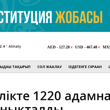
2.4
Almaty
C
ЫДАҒЫ ТАҚЫРЫП
СОЛ ЖАҒАЛАУ
ІЗДЕГЕНГЕ СҰРАҒАН
әулікте 1220 адамн
анықталды