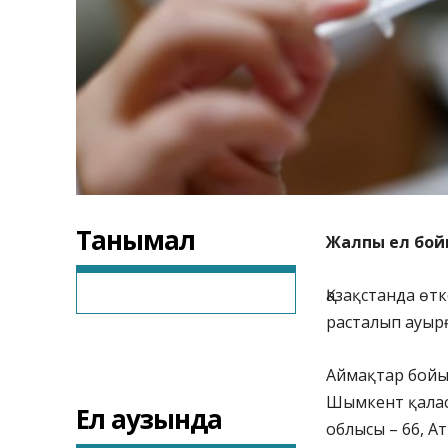
Танымал
Жалпы ел бой
Қазақстанда өт
расталып ауырғ
Аймақтар бойын
Шымкент қаласы
Ел аузында
облысы – 66, А