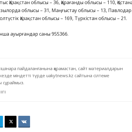
тыс Қазақстан облысы – 36, Қарағанды облысы – 110, Қостан
Қызылорда облысы – 31, Маңғыстау облысы – 13, Павлодар
олтүстік Қазақстан облысы – 169, Түркістан облысы – 21.
нша ауырғандар саны 955366.
 ішінара пайдаланғанына қарамастан, сайт материалдарын
кезде міндетті түрде uakytnews.kz сайтына сілтеме
 сұраймыз.
ІГІ