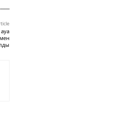
ticle
 ауа
рмен
ылды