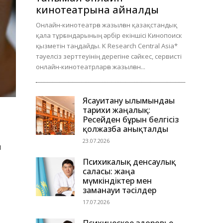
кинотеатрына айналды
Онлайн-кинотеатрға жазылған қазақстандық
қала тұрғындарының әрбір екіншісі Кинопоиск
қызметін таңдайды. K Research Central Asia*
тәуелсіз зерттеуінің дерегіне сәйкес, сервисті
онлайн-кинотеатрларға жазылған...
Ясауитану ғылымындағы
тарихи жаңалық:
Ресейден бұрын белгісіз
қолжазба анықталды
23.07.2026
ы
Психикалық денсаулық
саласы: жаңа
мүмкіндіктер мен
заманауи тәсілдер
17.07.2026