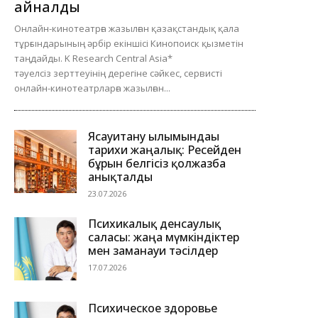
айналды
Онлайн-кинотеатрға жазылған қазақстандық қала
тұрғындарының әрбір екіншісі Кинопоиск қызметін
таңдайды. K Research Central Asia*
тәуелсіз зерттеуінің дерегіне сәйкес, сервисті
онлайн-кинотеатрларға жазылған...
Ясауитану ғылымындағы
тарихи жаңалық: Ресейден
бұрын белгісіз қолжазба
анықталды
23.07.2026
Психикалық денсаулық
саласы: жаңа мүмкіндіктер
мен заманауи тәсілдер
17.07.2026
Психическое здоровье