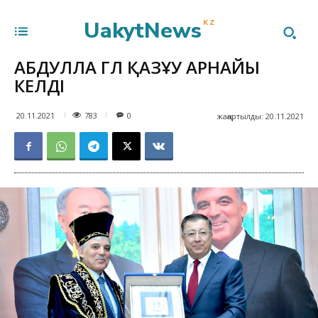
UakytNews
KZ
АБДУЛЛА ГҮЛ ҚАЗҰУ АРНАЙЫ
КЕЛДІ
783
20.11.2021
0
жаңартылды:
20.11.2021