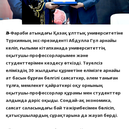
Әл-Фараби атындағы Қазақ ұлттық университетіне
Түркияның экс-президенті Абдулла Гүл арнайы
келіп, ғылыми кітапханада университеттің
оқытушы-профессорларымен және
студенттерімен кездесу өткізді. Тәуелсіз
еліміздің 30 жылдығы құрметіне елімізге арнайы
ат басын бұрған белгілі саясаткер, әлем таныған
тұлға, мемлекет қайраткері оқу орнының
оқытушы-профессорлар құрамы мен студенттер
алдында дәріс оқыды. Сондай-ақ экономика,
саясат саласындағы бай тәжірибесімен бөлісіп,
қатысушылардың сұрақтарына да жауап берді.