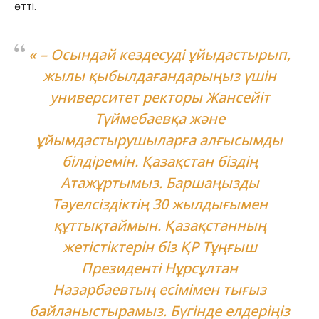
өтті.
« – Осындай кездесуді ұйыдастырып,
жылы қыбылдағандарыңыз үшін
университет ректоры Жансейіт
Түймебаевқа және
ұйымдастырушыларға алғысымды
білдіремін. Қазақстан біздің
Атажұртымыз. Баршаңызды
Тәуелсіздіктің 30 жылдығымен
құттықтаймын. Қазақстанның
жетістіктерін біз ҚР Тұңғыш
Президенті Нұрсұлтан
Назарбаевтың есімімен тығыз
байланыстырамыз. Бүгінде елдеріңіз