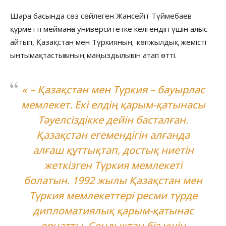
Шара басында сөз сөйлеген Жансейіт Түймебаев
құрметті мейманға университетке келгендігі үшін алғыс
айтып, Қазақстан мен Түркияның көпжылдық жемісті
ынтымақтастығының маңыздылығын атап өтті.
« – Қазақстан мен Түркия – бауырлас
мемлекет. Екі елдің қарым-қатынасы
Тәуелсіздікке дейін басталған.
Қазақстан егемендігін алғанда
алғаш құттықтап, достық ниетін
жеткізген Түркия мемлекеті
болатын. 1992 жылы Қазақстан мен
Түркия мемлекеттері ресми түрде
дипломатиялық қарым-қатынас
орнатты. Сондықтан біз үшін