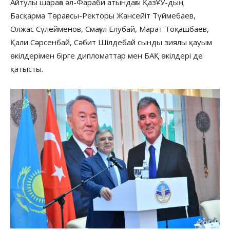
Айтулы шараға әл-Фараби атындағы ҚазҰУ-дың
Басқарма Төрағасы-Ректоры Жансейіт Түймебаев,
Олжас Сүлейменов, Смағұл Елубай, Марат Тоқашбаев,
Қали Сәрсенбай, Сәбит Шілдебай сынды зиялы қауым
өкілдерімен бірге дипломаттар мен БАҚ өкілдері де
қатысты.