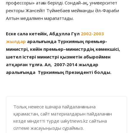
профессоры» атағы берілді. Сондай-ақ, университет
ректоры Жансейіт Түймебаев мейманды Әл-Фараби
Алтын медалімен марапаттады.
Еске сала кетейік, Абдулла Гүл
2002-2003
жылдар
аралығында Түркияның премьер-
министрі, кейін премьер–министрдің көмекшісі,
шетел істері министрі қызметін абыроймен
атқарған тұлға. Ал, 2007-2014 жылдар
аралығында Түркияның Президенті болды.
Толық немесе ішінара пайдаланғанына
қарамастан, сайт материалдарын пайдаланған
кезде міндетті түрде uakytnews.kz сайтына
сілтеме жасауыңызды сұраймыз.