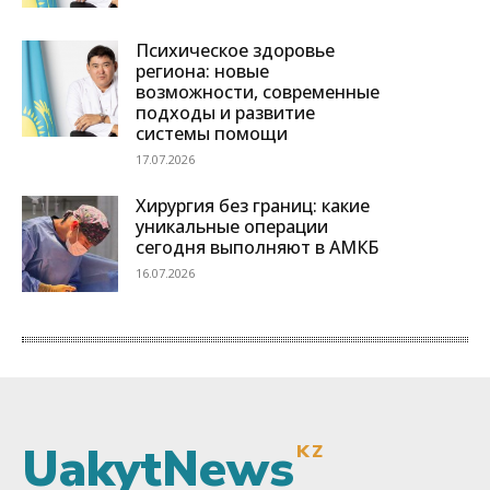
UakytNews
KZ