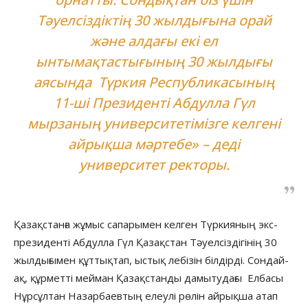
Тәуелсіздіктің 30 жылдығына орай
және алдағы екі ел
ынтымақтастығының 30 жылдығы
аясында Түркия Республикасының
11-ші Президенті Абдулла Гүл
мырзаның университетімізге келгені
айрықша мәртебе» – деді
университет ректоры.
Қазақстанға жұмыс сапарымен келген Түркияның экс-
президенті Абдулла Гүл Қазақстан Тәуелсіздігінің 30
жылдығымен құттықтап, ыстық лебізін білдірді. Сондай-
ақ, құрметті мейман Қазақстанды дамытудағы Елбасы
Нұрсұлтан Назарбаевтың елеулі рөлін айрықша атап