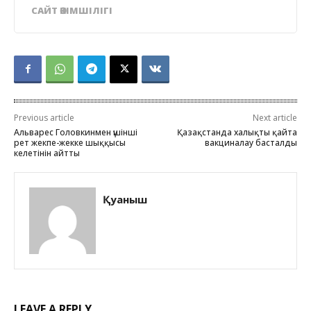
САЙТ ӘКІМШІЛІГІ
Previous article
Next article
Альварес Головкинмен үшінші
Қазақстанда халықты қайта
рет жекпе-жекке шыққысы
вакциналау басталды
келетінін айтты
Қуаныш
LEAVE A REPLY