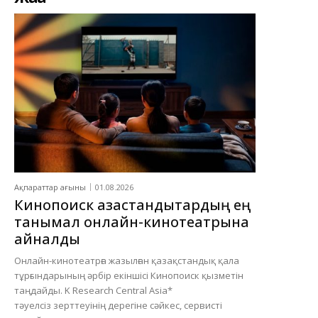
Ақпараттар ағыны
01.08.2026
Кинопоиск қазақстандықтардың ең
танымал онлайн-кинотеатрына
айналды
Онлайн-кинотеатрға жазылған қазақстандық қала
тұрғындарының әрбір екіншісі Кинопоиск қызметін
таңдайды. K Research Central Asia*
тәуелсіз зерттеуінің дерегіне сәйкес, сервисті