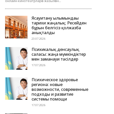
онлайн-кинотеатрларға жазылған...
Ясауитану ғылымындағы
тарихи жаңалық: Ресейден
бұрын белгісіз қолжазба
анықталды
23.07.2026
Психикалық денсаулық
саласы: жаңа мүмкіндіктер
мен заманауи тәсілдер
17.07.2026
Психическое здоровье
региона: новые
возможности, современные
подходы и развитие
системы помощи
17.07.2026