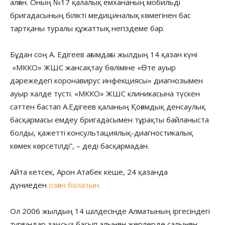
алған. Оның №17 қалалық емхананың мобильді
бригадасының білікті медициналық көмегінен бас
тартқаны туралы құжаттық негіздеме бар.
Бұдан соң А. Едігеев ағымдағы жылдың 14 қазан күні
«МККО» ЖШС жансақтау бөліміне «Өте ауыр
дәрежедегі коронавирус инфекциясы» диагнозымен
ауыр халде түсті. «МККО» ЖШС клиникасына түскен
сәттен бастап А.Едігеев қаланың Қоғамдық денсаулық
басқармасы емдеу бригадасымен тұрақты байланыста
болды, қажетті консультациялық-диагностикалық
көмек көрсетілді”, – деді басқармадан.
Айта кетсек, Арон Атабек кеше, 24 қазанда
дүниеден
озған болатын.
Ол 2006 жылдың 14 шілдесінде Алматының іргесіндегі
тұрғындар заңсыз басып алынған жерлерде салынған