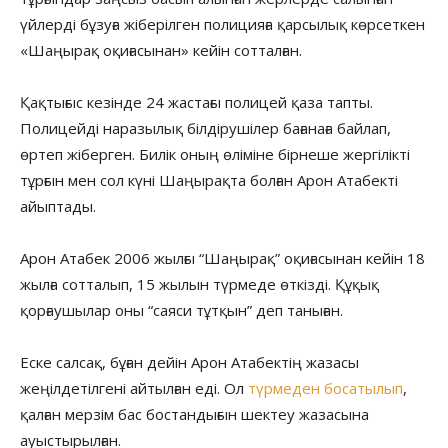
үйлерді бұзуға жіберілген полицияға қарсылық көрсеткен
«Шаңырақ оқиғасынан» кейін сотталған.
Қақтығыс кезінде 24 жастағы полицей қаза тапты.
Полицейді наразылық білдірушілер бағанаға байлап,
өртеп жіберген. Билік оның өліміне бірнеше жергілікті
тұрғын мен сол күні Шаңырақта болған Арон Атабекті
айыптады.
Арон Атабек 2006 жылғы “Шаңырақ” оқиғасынан кейін 18
жылға сотталып, 15 жылын түрмеде өткізді. Құқық
қорғаушылар оны “саяси тұтқын” деп таныған.
Еске салсақ, бұған дейін Арон Атабектің жазасы
жеңілдетілгені айтылған еді. Ол
түрмеден босатылып
,
қалған мерзім бас бостандығын шектеу жазасына
ауыстырылған.