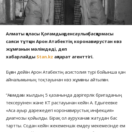
Алматы қаласы Қоғамдық денсаулық басқармасы
саяси тұтқын Арон Атабектің коронавирустан көз
жұмғанын мәлімдеді, деп
хабарлайды
Stan.kz
ақпарат агенттігі.
Бұған дейіін Арон Атабектің асистолия түрі бойынша қан
айналымының тоқтауынан көз жұмғаны айтылған.
“Ағымдағы жылдың 5 қазанында дәрігерлік бригаданың
тексеруінен және КТ растауынан кейін А. Едыгеевке
«Аса ауыр дәрежедегі коронавирустық инфекция»
диагнозы қойылды. Бірақ ол ауруханаға жатудан бас
тартты. Содан кейін жекеменшік емдеу мекемесінде ем