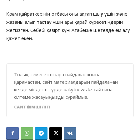
Қоғам қайраткерінің отбасы оны ақтап шығу үшін және
жазаны алып тастау үшін ары қарай күресетіндерін
жеткізген. Себебі қазіргі күні Атабекке шетелде ем алу
қажет екен.
Толық немесе ішінара пайдаланғанына
қарамастан, сайт материалдарын пайдаланған
кезде міндетті түрде uakytnews.kz сайтына
сілтеме жасауыңызды сұраймыз.
САЙТ ӘКІМШІЛІГІ