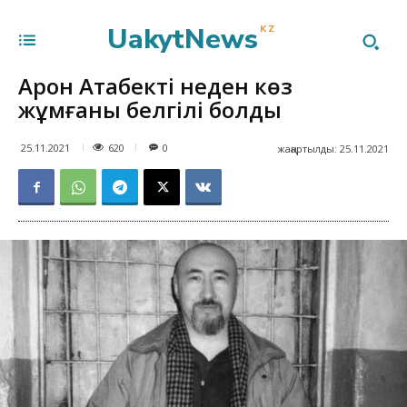
UakytNews
KZ
Арон Атабектің неден көз
жұмғаны белгілі болды
620
25.11.2021
0
жаңартылды:
25.11.2021