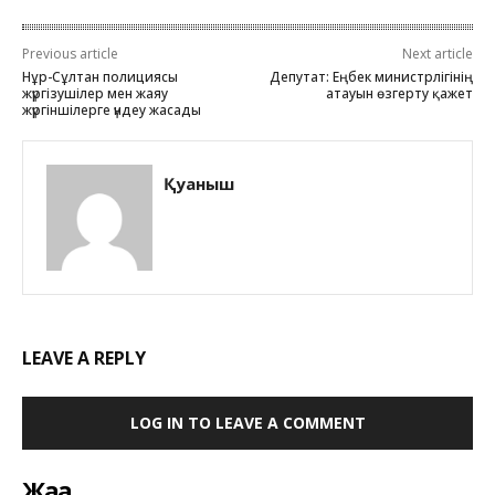
Previous article
Next article
Нұр-Сұлтан полициясы
Депутат: Еңбек министрлігінің
жүргізушілер мен жаяу
атауын өзгерту қажет
жүргіншілерге үндеу жасады
Қуаныш
LEAVE A REPLY
LOG IN TO LEAVE A COMMENT
Жаңа