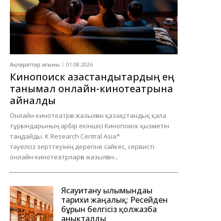
Ақпараттар ағыны
01.08.2026
Кинопоиск қазақстандықтардың ең
танымал онлайн-кинотеатрына
айналды
Онлайн-кинотеатрға жазылған қазақстандық қала
тұрғындарының әрбір екіншісі Кинопоиск қызметін
таңдайды. K Research Central Asia*
тәуелсіз зерттеуінің дерегіне сәйкес, сервисті
онлайн-кинотеатрларға жазылған...
Ясауитану ғылымындағы
тарихи жаңалық: Ресейден
бұрын белгісіз қолжазба
анықталды