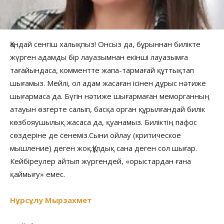
Қандай сенгіш халықпыз! Онсыз да, бұрыннан билікте
жүрген адамды бір лауазымнан екінші лауазымға
тағайындаса, комментте жапа-тармағай құттықтап
шығамыз. Мейлі, ол адам жасаған ісінен дұрыс нәтиже
шығармаса да. Бүгін нәтиже шығармаған меморганның
атауын өзгерте салып, басқа орган құрылғандай билік
көзбояушылық жасаса да, қуанамыз. Биліктің пафос
сөздеріне де сенеміз.Сыни ойлау (критическое
мышление) деген жоқ.Құлдық сана деген сол шығар.
Кейбіреулер айтып жүргендей, «орыстардан ғана
қаймығу» емес.
Нұрсұлу Мырзахмет