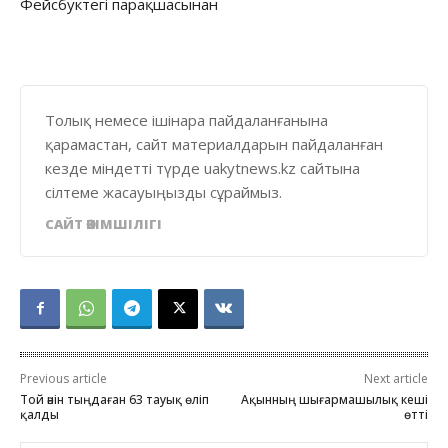
Фейсбуктегі парақшасынан
Толық немесе ішінара пайдаланғанына
қарамастан, сайт материалдарын пайдаланған
кезде міндетті түрде uakytnews.kz сайтына
сілтеме жасауыңызды сұраймыз.
САЙТ ӘКІМШІЛІГІ
Previous article
Next article
Той әнін тыңдаған 63 тауық өліп
Ақынның шығармашылық кеші
қалды
өтті