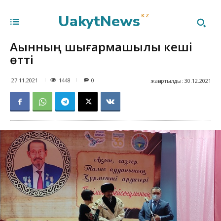
UakytNews
KZ
Ақынның шығармашылық кеші
өтті
1448
27.11.2021
0
жаңартылды:
30.12.2021