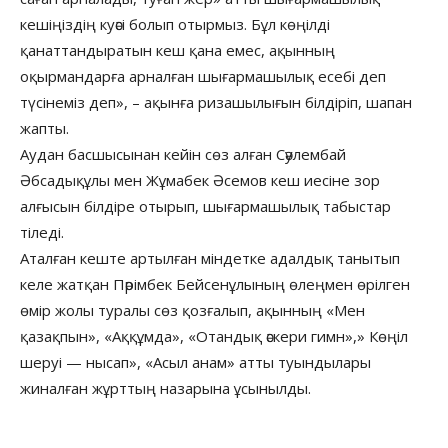
кешіңіздің куәсі болып отырмыз. Бұл көңілді
қанаттандыратын кеш қана емес, ақынның
оқырмандарға арналған шығармашылық есебі деп
түсінеміз деп», – ақынға ризашылығын білдіріп, шапан
жапты.
Аудан басшысынан кейін сөз алған Сәулембай
Әбсадықұлы мен Жұмабек Әсемов кеш иесіне зор
алғысын білдіре отырып, шығармашылық табыстар
тіледі.
Аталған кеште артылған міндетке адалдық танытып
келе жатқан Пәрімбек Бейсенұлының өлеңмен өрілген
өмір жолы туралы сөз қозғалып, ақынның «Мен
қазақпын», «Аққұмда», «Отандық әскери гимн»,» Көңіл
шеруі — нысап», «Асыл анам» атты туындылары
жиналған жұрттың назарына ұсынылды.