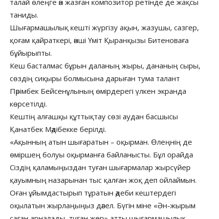
талай өлеңге ән жазған композитор ретінде де жақсы
таниды.
Шығармашылық кешті жүргізу ақын, жазушы, сазгер,
қоғам қайраткері, әнші Үміт Қыранқызы Битеноваға
бұйырыпты.
Кеш басталмас бұрын даланың жыры, дананың сыры,
сөздің сиқыры болмысына дарыған тума талант
Пәрімбек Бейсенұлының өмірдерегі үлкен экранда
көрсетілді.
Кештің алғашқы құттықтау сөзі аудан басшысы
Қанатбек Мәдібекке берілді.
«Ақынның атын шығаратын – оқырман. Өлеңнің де
өміршең болуы оқырманға байланысты. Бұл орайда
Сіздің қаламыңыздан туған шығармалар жырсүйер
қауымның назарынан тыс қалған жоқ деп ойлаймын.
Оған ұйымдастырып тұратын әдеби кештердегі
оқылатын жырлаңыңыз дәлел. Бүгін міне «Ән-жырым
саған арналады, туған жер» атты шығармашылық