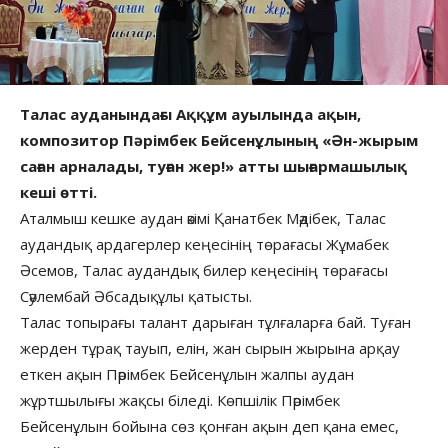
Талас ауданындағы Аққұм ауылында ақын,
композитор Пәрімбек Бейсенұлының «Ән-жырым
саған арналады, туған жер!» атты шығармашылық
кеші өтті.
Аталмыш кешке аудан әкімі Қанатбек Мәдібек, Талас
аудандық ардагерлер кеңесінің төрағасы Жұмабек
Әсемов, Талас аудандық билер кеңесінің төрағасы
Сәулембай Әбсадықұлы қатысты.
Талас топырағы талант дарыған тұлғаларға бай. Туған
жерден тұрақ тауып, елін, жан сырын жырына арқау
еткен ақын Пәрімбек Бейсенұлын жалпы аудан
жұртшылығы жақсы біледі. Көпшілік Пәрімбек
Бейсенұлын бойына сөз қонған ақын деп қана емес,