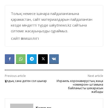
Толық немесе ішінара пайдаланғанына
қарамастан, сайт материалдарын пайдаланған
кезде міндетті түрде uakytnews.kz сайтына
сілтеме жасауыңызды сұраймыз.
САЙТ ӘКІМШІЛІГІ
Previous article
Next article
Құлдық сана деген сол шығар
Израиль коронавирустың жаңа
«омикрон» штамына
байланысты шекарасын
жабады
Қуаныш