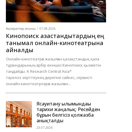
Ақпараттар ағыны
01.08.2026
Кинопоиск қазақстандықтардың ең
танымал онлайн-кинотеатрына
айналды
Онлайн-кинотеатрға жазылған қазақстандық қала
тұрғындарының әрбір екіншісі Кинопоиск қызметін
таңдайды. K Research Central Asia*
тәуелсіз зерттеуінің дерегіне сәйкес, сервисті
онлайн-кинотеатрларға жазылған...
Ясауитану ғылымындағы
тарихи жаңалық: Ресейден
бұрын белгісіз қолжазба
анықталды
23.07.2026