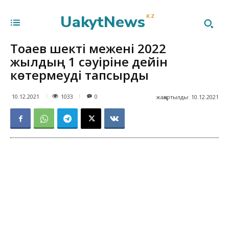
UakytNews
KZ
Тоқаев шекті межені 2022
жылдың 1 сәуіріне дейін
көтермеуді тапсырды
1033
10.12.2021
0
жаңартылды:
10.12.2021