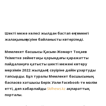
Шекті меже келесі жылдан бастап ең төменгі
жалақының өсуіне байланысты көтеріледі.
Мемлекет басшысы Қасым-Жомарт Тоқаев
Үкіметке зейнетақы қорындағы қаражатты
пайдалануға қатысты шекті межені көтеру
мерзімін 2022 жылдың 1 сәуіріне дейін ұзартуды
тапсырды. Бұл туралы Мемлекет басшысының
баспасөз хатшысы Берік Уәли Facebook-те мәлім
етті, деп хабарлайды
Skifnews.kz
ақпараттық
порталы.