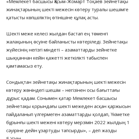
«Мемлекет басшысы Қасым-Жомарт Тоқаев зейнетақы
жинақтарының шекті межесін көтеру туралы шешімге
қатысты көпшіліктің өтінішіне құлақ асты.
Шекті меже келесі жылдан бастап ең төменгі
жалақының өсуіне байланысты көтеріледі. Зейнетақы
жүйесінің негізгі міндеті – азаматтарды зейнетке
шыққаннан кейін қажетті жеткілікті табыспен
қамтамасыз ету.
Сондықтан зейнетақы жинақтарының шекті межесін
көтеру жөніндегі шешім – негізінен осы бағыттағы
дұрыс қадам. Сонымен қатар Мемлекет басшысы
зейнетақы қорындағы шекті межеден асқан қаржысын
пайдаланып үлгермеген азаматтарды қолдап, Үкіметке
бұрынғы шекті межені көтеру мерзімін 2022 жылдың 1
сәуіріне дейін ұзартуды тапсырды», – деп жазды
Б.Уәли.