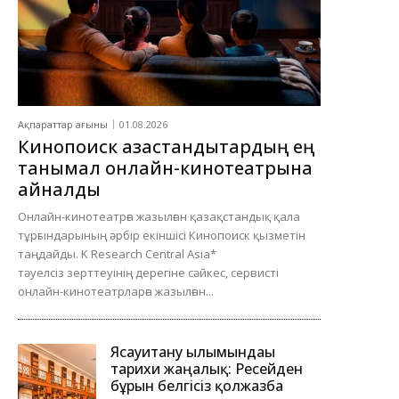
Ақпараттар ағыны
01.08.2026
Кинопоиск қазақстандықтардың ең
танымал онлайн-кинотеатрына
айналды
Онлайн-кинотеатрға жазылған қазақстандық қала
тұрғындарының әрбір екіншісі Кинопоиск қызметін
таңдайды. K Research Central Asia*
тәуелсіз зерттеуінің дерегіне сәйкес, сервисті
онлайн-кинотеатрларға жазылған...
Ясауитану ғылымындағы
тарихи жаңалық: Ресейден
бұрын белгісіз қолжазба