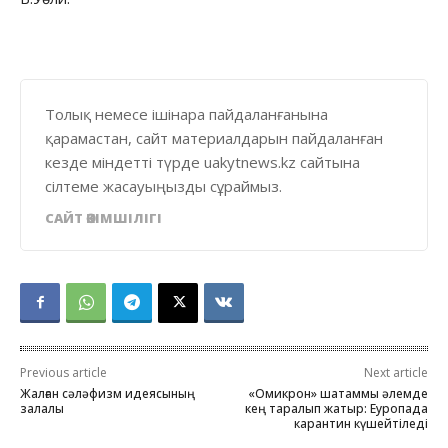
Толық немесе ішінара пайдаланғанына
қарамастан, сайт материалдарын пайдаланған
кезде міндетті түрде uakytnews.kz сайтына
сілтеме жасауыңызды сұраймыз.
САЙТ ӘКІМШІЛІГІ
Previous article
Next article
Жалған сәләфизм идеясының
«Омикрон» шатаммы әлемде
залалы
кең таралып жатыр: Еуропада
карантин күшейтіледі