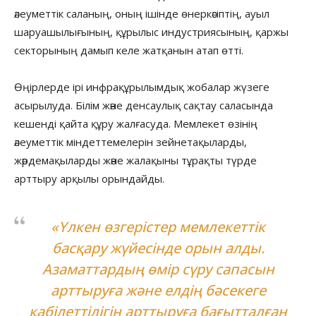
әлеуметтік саланың, оның ішінде өнеркәсіптің, ауыл
шаруашылығының, құрылыс индустриясының, қаржы
секторының дамып келе жатқанын атап өтті.
Өңірлерде ірі инфрақұрылымдық жобалар жүзеге
асырылуда. Білім және денсаулық сақтау саласында
кешенді қайта құру жалғасуда. Мемлекет өзінің
әлеуметтік міндеттемелерін зейнетақыларды,
жәрдемақыларды және жалақыны тұрақты түрде
арттыру арқылы орындайды.
«Үлкен өзгерістер мемлекеттік
басқару жүйесінде орын алды.
Азаматтардың өмір сүру сапасын
арттыруға және елдің бәсекеге
қабілеттілігін арттыруға бағытталған