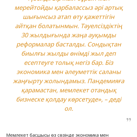
мерейтойды қарбалассыз әрі артық
шығынсыз атап өту қажеттігін
айтқан болатынмын. Тәуелсіздіктің
30 жылдығында жаңа ауқымды
реформалар басталды. Сондықтан
биылғы жылды өнімді жыл деп
есептеуге толық негіз бар. Біз
экономика мен әлеуметтік саланы
жаңғырту жолындамыз. Пандемияға
қарамастан, мемлекет отандық
бизнеске қолдау көрсетуде», – деді
ол.
Мемлекет басшысы өз сөзінде экономика мен