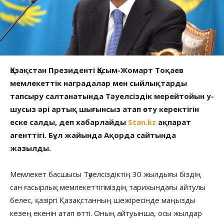
Қазақстан Президенті Қасым-Жомарт Тоқаев
мемлекеттік наградалар мен сыйлықтарды
тапсыру салтанатында Тәуелсіздік мерейтойын у-
шусыз әрі артық шығынсыз атап өту керектігін
еске салды, деп хабарлайды
Stan.kz
ақпарат
агенттігі. Бұл жайында Ақорда сайтында
жазылды.
Мемлекет басшысы Тәуелсіздіктің 30 жылдығы біздің
сан ғасырлық мемлекеттігіміздің тарихындағы айтулы
белес, қазіргі Қазақстанның шежіресінде маңызды
кезең екенін атап өтті. Оның айтуынша, осы жылдар