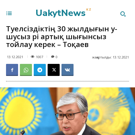
UakytNews
KZ
Тәуелсіздіктің 30 жылдығын у-
шусыз әрі артық шығынсыз
тойлау керек – Тоқаев
1007
13.12.2021
0
жаңартылды:
13.12.2021