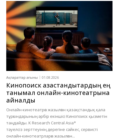
Ақпараттар ағыны
01.08.2026
Кинопоиск қазақстандықтардың ең
танымал онлайн-кинотеатрына
айналды
Онлайн-кинотеатрға жазылған қазақстандық қала
тұрғындарының әрбір екіншісі Кинопоиск қызметін
таңдайды. K Research Central Asia*
тәуелсіз зерттеуінің дерегіне сәйкес, сервисті
онлайн-кинотеатрларға жазылған...