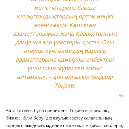
жетістіктеріміз барша
қазақстандықтардың ортақ жеңісі
екені сөзсіз. Көптеген
азаматтарымыз жаңа Қазақстанның
дамуына зор үлестерін қосты. Осы
атаулы күні еліміздің барлық
азаматтарына қажырлы еңбектері
үшін шын жүректен алғыс
айтамын», – деп алғысын білдірді
Тоқаев.
Айта кетейік, бүгін президент Тоқаевтың өндіріс,
бизнес, білім беру, денсаулық сақтау салаларының
көрнекті өкілдерін, мәдениет және ғылым қайраткерлерін,