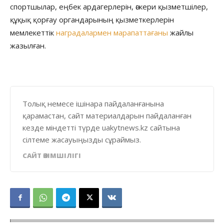
спортшылар, еңбек ардагерлерін, әскери қызметшілер,
құқық қорғау органдарының қызметкерлерін
мемлекеттік
наградалармен марапаттағаны
жайлы
жазылған.
Толық немесе ішінара пайдаланғанына
қарамастан, сайт материалдарын пайдаланған
кезде міндетті түрде uakytnews.kz сайтына
сілтеме жасауыңызды сұраймыз.
САЙТ ӘКІМШІЛІГІ