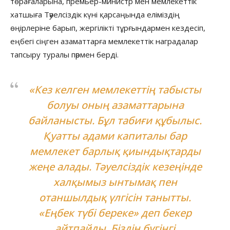
төрағаларына, премьер-министр мен мемлекеттік
хатшыға Тәуелсіздік күні қарсаңында еліміздің
өңірлеріне барып, жергілікті тұрғындармен кездесіп,
еңбегі сіңген азаматтарға мемлекеттік наградалар
тапсыру туралы пәрмен берді.
«Кез келген мемлекеттің табысты
болуы оның азаматтарына
байланысты. Бұл табиғи құбылыс.
Қуатты адами капиталы бар
мемлекет барлық қиындықтарды
жеңе алады. Тәуелсіздік кезеңінде
халқымыз ынтымақ пен
отаншылдық үлгісін танытты.
«Еңбек түбі береке» деп бекер
айтпайды. Біздің бүгінгі