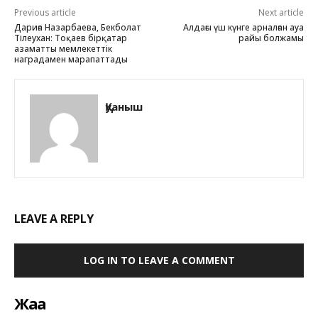
Previous article
Next article
Дариға Назарбаева, Бекболат
Алдағы үш күнге арналған ауа
Тілеухан: Тоқаев бірқатар
райы болжамы
азаматты мемлекеттік
наградамен марапаттады
Қуаныш
LEAVE A REPLY
LOG IN TO LEAVE A COMMENT
Жаңа