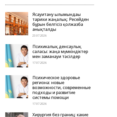
Ясауитану ғылымындағы
тарихи жаңалық: Ресейден
бұрын белгісіз қолжазба
анықталды
23.07.2026
Психикалық денсаулық
саласы: жаңа мүмкіндіктер
мен заманауи тәсілдер
17.07.2026
Психическое здоровье
региона: новые
возможности, современные
подходы и развитие
системы помощи
17.07.2026
Хирургия без границ: какие