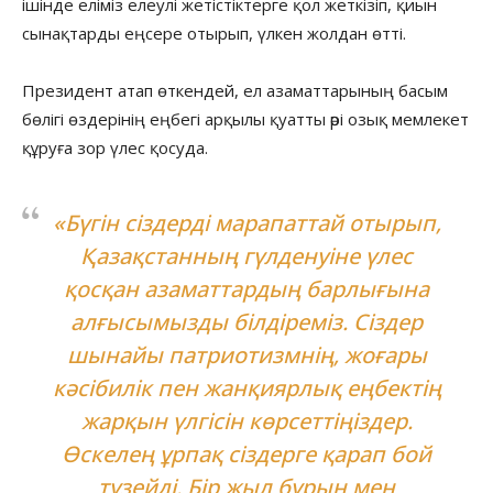
ішінде еліміз елеулі жетістіктерге қол жеткізіп, қиын
сынақтарды еңсере отырып, үлкен жолдан өтті.
Президент атап өткендей, ел азаматтарының басым
бөлігі өздерінің еңбегі арқылы қуатты әрі озық мемлекет
құруға зор үлес қосуда.
«Бүгін сіздерді марапаттай отырып,
Қазақстанның гүлденуіне үлес
қосқан азаматтардың барлығына
алғысымызды білдіреміз. Сіздер
шынайы патриотизмнің, жоғары
кәсібилік пен жанқиярлық еңбектің
жарқын үлгісін көрсеттіңіздер.
Өскелең ұрпақ сіздерге қарап бой
түзейді. Бір жыл бұрын мен