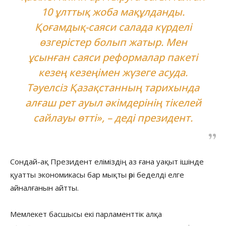
10 ұлттық жоба мақұлданды.
Қоғамдық-саяси салада күрделі
өзгерістер болып жатыр. Мен
ұсынған саяси реформалар пакеті
кезең кезеңімен жүзеге асуда.
Тәуелсіз Қазақстанның тарихында
алғаш рет ауыл әкімдерінің тікелей
сайлауы өтті», – деді президент.
Сондай-ақ Президент еліміздің аз ғана уақыт ішінде
қуатты экономикасы бар мықты әрі беделді елге
айналғанын айтты.
Мемлекет басшысы екі парламенттік алқа