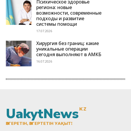
UakytNews
KZ
ӨЗГЕРЕТІН, ӨЗГЕРТЕТІН УАҚЫТ!