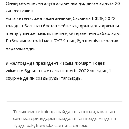
Оның сөзінше, үй алуға алдын ала қамданған адамға 20
күн жеткілікті.
Айта кетейік, желтоқсан айының басында БЖЗҚ 2022
жылдың басынан бастап зейнетақы қорындағы қаржыны
шешу үшін жеткіліктік шегінің көтерілетінін хабарлады.
Еңбек министрлігі мен БЖЗҚ-ның бұл шешіміне халық
наразыланды.
9 желтоқсанда президент Қасым-Жомарт Тоқаев
үкіметке бұрынғы жеткіліктік шегін 2022 жылдың 1
сәуіріне дейін создыруды тапсырды.
Толық немесе ішінара пайдаланғанына қарамастан,
сайт материалдарын пайдаланған кезде міндетті
түрде uakytnews.kz сайтына сілтеме