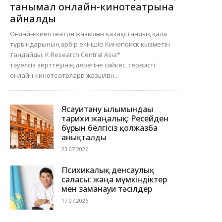
танымал онлайн-кинотеатрына
айналды
Онлайн-кинотеатрға жазылған қазақстандық қала
тұрғындарының әрбір екіншісі Кинопоиск қызметін
таңдайды. K Research Central Asia*
тәуелсіз зерттеуінің дерегіне сәйкес, сервисті
онлайн-кинотеатрларға жазылған...
Ясауитану ғылымындағы
тарихи жаңалық: Ресейден
бұрын белгісіз қолжазба
анықталды
23.07.2026
Психикалық денсаулық
саласы: жаңа мүмкіндіктер
мен заманауи тәсілдер
17.07.2026