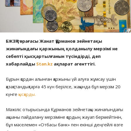
БЖЗҚ төрағасы Жанат Құрманов зейнетақы
жинағындағы қаржының қолданылу мерзімі не
себепті қысқартылғанын түсіндірді, деп
хабарлайды
Stan.kz
ақпарат агенттігі.
Бұрын қордан алынған қаржыны үй алуға жұмсау үшін
қазақстандықтарға 45 күн берілсе, жақында бұл мерзім 20
күнге
қысқарды.
Мәжіліс отырысында Құрманов зейнетақы жинағындағы
ақшаны пайдалану мерзіміне қордың жауап бермейтінін,
бұл мәселемен «Отбасы банк» пен екінші деңгейлі өзге