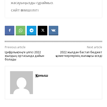
жасауыңызды сұраймыз.
САЙТ ӘКІМШІЛІГІ
Previous article
Next article
Цифрлық теңге үлгісі 2022
2022 жылдан бастап бюджет
жылдың ортасында дайын
қызметкерлерінің жалақысы өседі
болады
Қуаныш