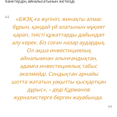
банктердің айналысатынын жеткізді.
«БЖЗҚ-ға жүгініп, жинақты алмас
бұрын, қандай үй алатынын мұқият
қарап, тиісті құжаттарды дайындап
алу керек. Біз соған назар аудардық.
Ол ақша инвестициялық
айналымнан алынғандықтан,
адамға инвестициялық табыс
әкелмейді. Сондықтан арнайы
шотта жататын уақытты қысқартқан
дұрыс», – деді Құрманов
журналистерге берген жауабында.