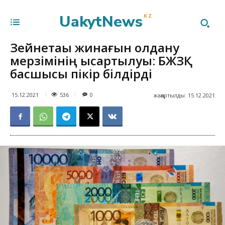
UakytNews
KZ
Зейнетақы жинағын қолдану
мерзімінің қысқартылуы: БЖЗҚ
басшысы пікір білдірді
536
15.12.2021
0
жаңартылды:
15.12.2021