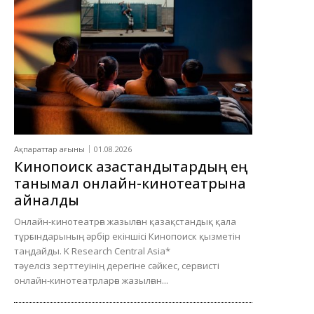
Ақпараттар ағыны
01.08.2026
Кинопоиск қазақстандықтардың ең
танымал онлайн-кинотеатрына
айналды
Онлайн-кинотеатрға жазылған қазақстандық қала
тұрғындарының әрбір екіншісі Кинопоиск қызметін
таңдайды. K Research Central Asia*
тәуелсіз зерттеуінің дерегіне сәйкес, сервисті
онлайн-кинотеатрларға жазылған...