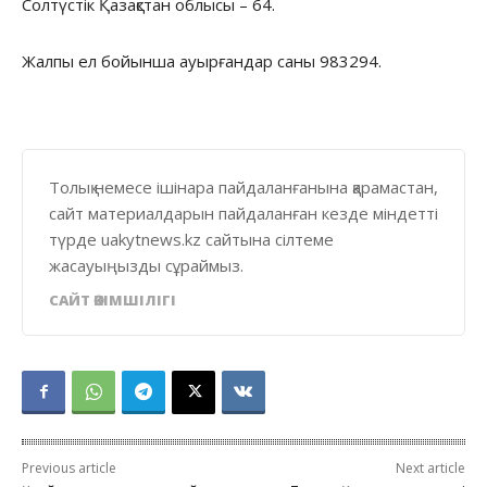
Солтүстік Қазақстан облысы – 64.
Жалпы ел бойынша ауырғандар саны 983294.
Толық немесе ішінара пайдаланғанына қарамастан,
сайт материалдарын пайдаланған кезде міндетті
түрде uakytnews.kz сайтына сілтеме
жасауыңызды сұраймыз.
САЙТ ӘКІМШІЛІГІ
Previous article
Next article