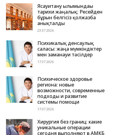
Ясауитану ғылымындағы
тарихи жаңалық: Ресейден
бұрын белгісіз қолжазба
анықталды
23.07.2026
Психикалық денсаулық
саласы: жаңа мүмкіндіктер
мен заманауи тәсілдер
17.07.2026
Психическое здоровье
региона: новые
возможности, современные
подходы и развитие
системы помощи
17.07.2026
Хирургия без границ: какие
уникальные операции
сегодня выполняют в АМКБ