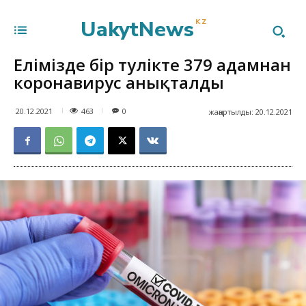
UakytNews
KZ
Елімізде бір тәулікте 379 адамнан
коронавирус анықталды
463
20.12.2021
0
жаңартылды:
20.12.2021