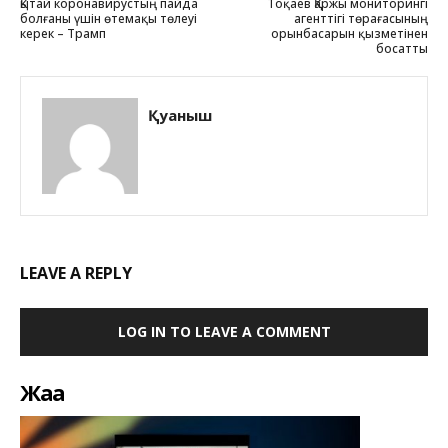
Қытай коронавирустың пайда
Тоқаев Қаржы мониторингі
болғаны үшін өтемақы төлеуі
агенттігі төрағасының
керек – Трамп
орынбасарын қызметінен
босатты
Қуаныш
LEAVE A REPLY
LOG IN TO LEAVE A COMMENT
Жаңа