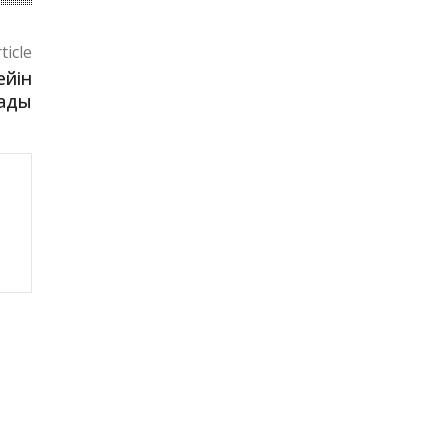
ticle
ейін
дады