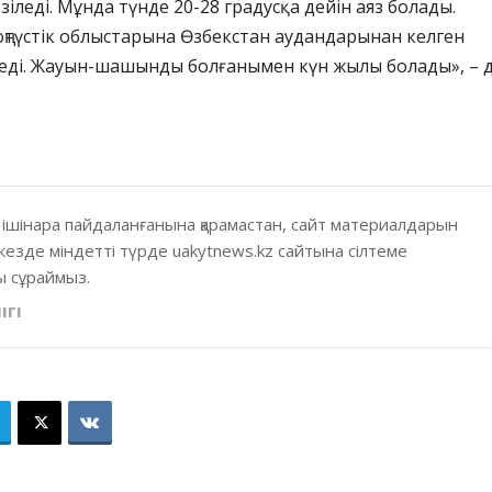
езіледі. Мұнда түнде 20-28 градусқа дейін аяз болады.
оңтүстік облыстарына Өзбекстан аудандарынан келген
теді. Жауын-шашынды болғанымен күн жылы болады», – д
 ішінара пайдаланғанына қарамастан, сайт материалдарын
кезде міндетті түрде uakytnews.kz сайтына сілтеме
 сұраймыз.
ІГІ