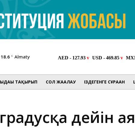
18.6
Almaty
C
ЫДАҒЫ ТАҚЫРЫП
СОЛ ЖАҒАЛАУ
ІЗДЕГЕНГЕ СҰРАҒАН
 градусқа дейін а