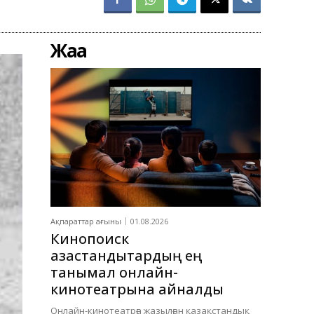
Жаңа
Ақпараттар ағыны
01.08.2026
Кинопоиск
қазақстандықтардың ең
танымал онлайн-
кинотеатрына айналды
Онлайн-кинотеатрға жазылған қазақстандық