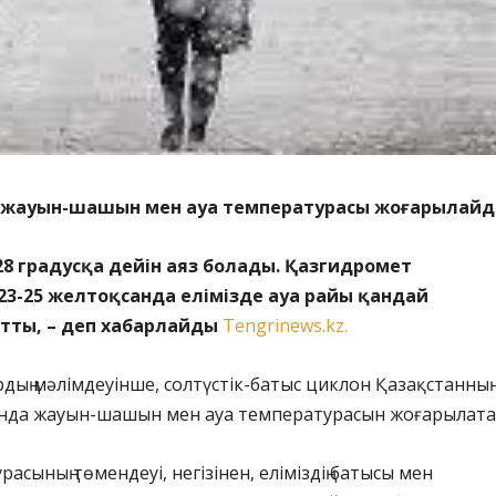
е жауын-шашын мен ауа температурасы жоғарылайд
8 градусқа дейін аяз болады. Қазгидромет
23-25 желтоқсанда елімізде ауа райы қандай
тты, – деп хабарлайды
Tengrinews.kz.
ың мәлімдеуінше, солтүстік-батыс циклон Қазақстанның
нда жауын-шашын мен ауа температурасын жоғарылата
асының төмендеуі, негізінен, еліміздің батысы мен