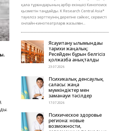
қала тұрғындарының әрбір екіншісі Кинопоиск
қызметін таңдайды. K Research Central Asia*
тәуелсіз зерттеуінің дерегіне сәйкес, сервисті
онлайн-кинотеатрларға жазылған...
Ясауитану ғылымындағы
тарихи жаңалық:
Ресейден бұрын белгісіз
ы.
қолжазба анықталды
23.07.2026
Психикалық денсаулық
саласы: жаңа
мүмкіндіктер мен
заманауи тәсілдер
17.07.2026
ды.
Психическое здоровье
региона: новые
возможности,