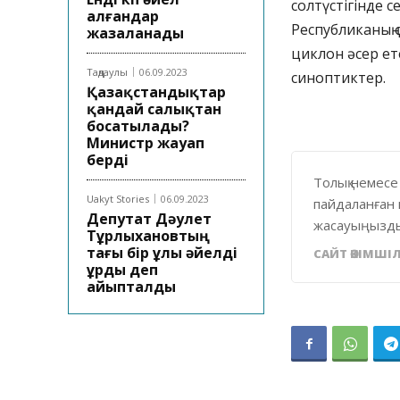
солтүстігінде с
алғандар
Республиканың 
жазаланады
циклон әсер е
Таңдаулы
06.09.2023
синоптиктер.
Қазақстандықтар
қандай салықтан
босатылады?
Министр жауап
берді
Толық немесе
Uakyt Stories
06.09.2023
пайдаланған 
Депутат Дәулет
жасауыңызды
Тұрлыхановтың
тағы бір ұлы әйелді
САЙТ ӘКІМШІЛ
ұрды деп
айыпталды