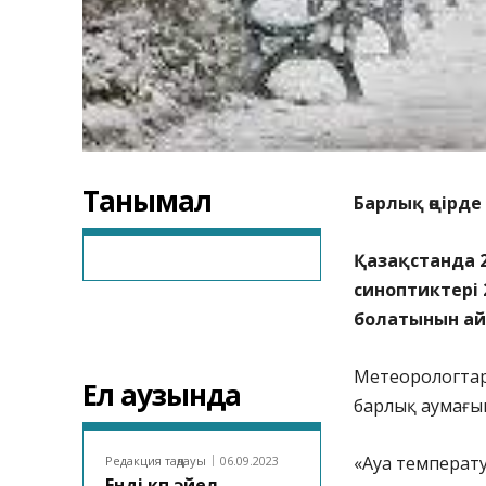
Танымал
Барлық өңірд
Қазақстанда 2
синоптиктері 
болатынын ай
Метеорологтард
Ел аузында
барлық аумағы
«Ауа температур
Редакция таңдауы
06.09.2023
Енді көп әйел