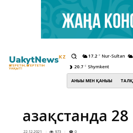
17.2
Nur-Sultan
C
UakytNews
KZ
20.7
Shymkent
ӨЗГЕРЕТІН, ӨЗГЕРТЕТІН
C
УАҚЫТ!
АНЫҒЫ МЕН ҚАНЫҒЫ
ТАЛҚ
Қазақстанда 28
973
0
22.12.2021