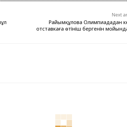
Next ar
пұл
Райымқұлова Олимпиададан к
отставкаға өтініш бергенін мойын