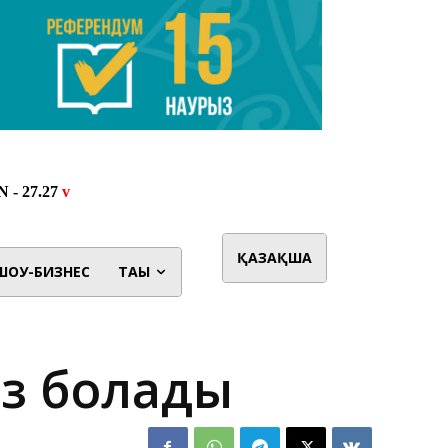
ҚАЗАҚША
ШОУ-БИЗНЕС
ТАҒЫ
яз болады