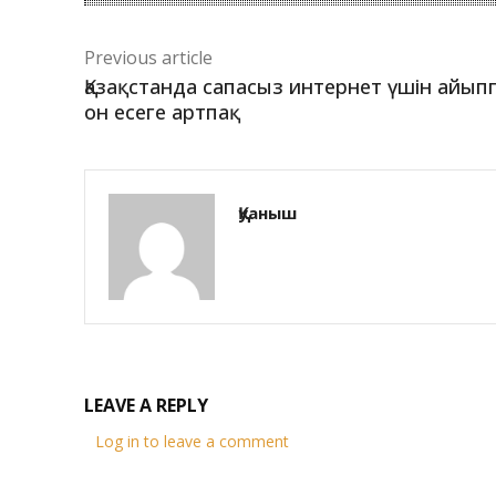
Previous article
Қазақстанда сапасыз интернет үшін айып
он есеге артпақ
Қуаныш
LEAVE A REPLY
Log in to leave a comment