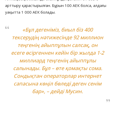
арттыру қарастырылған. Бұрын 100 АЕК болса, алдағы
уақытта 1 000 АЕК болады.
«Бұл дегеніміз, биыл біз 400
тексерудің нәтижесінде 92 миллион
теңгенің айыппұлын салсақ, он
есеге өсіргеннен кейін бір жылда 1-2
миллиард теңгенің айыппұлы
салынады. Бұл – өте қомақты сома.
Сондықтан операторлар интернет
сапасына көңіл бөледі деген сенім
бар», – дейді Мусин.