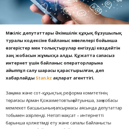
Мәжіліс депутаттары Әкімшілік құқық бұзушылық
туралы кодексіне байланыс мәселелері бойынша
өзгерістер мен толықтырулар енгізуді көздейтін
заң жобасын жұмысқа алды. Құжатта сапасыз
интернет үшін байланыс операторларына
айыппұл салу шарасы қарастырылған, деп
хабарлайды
Stan.kz
ақпарат агенттігі.
Заңнама және сот-құқықтық реформа комитетінің
төрағасы Арман Қожахметовтың айтуынша, заң жобасы
мемлекет басшысының тапсырмасы аясында депутаттар
тобымен әзірленді. Негізгі мақсат – интернетті
барынша қолжетімді ету және сапалы байланысты