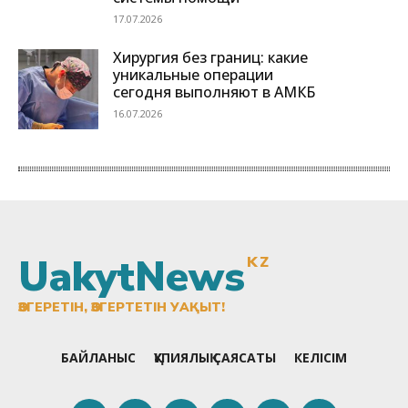
UakytNews
KZ
ӨЗГЕРЕТІН, ӨЗГЕРТЕТІН УАҚЫТ!
БАЙЛАНЫС
ҚҰПИЯЛЫҚ САЯСАТЫ
КЕЛІСІМ