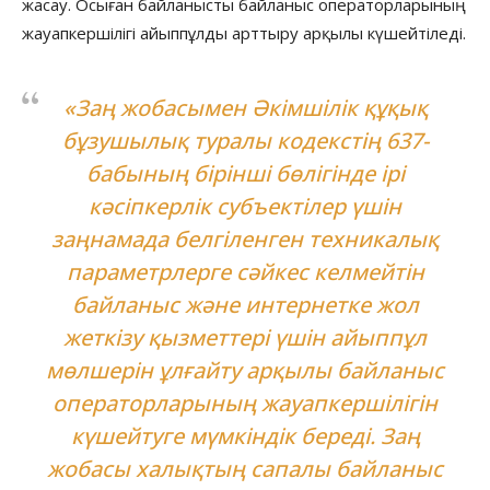
жасау. Осыған байланысты байланыс операторларының
жауапкершілігі айыппұлды арттыру арқылы күшейтіледі.
«Заң жобасымен Әкімшілік құқық
бұзушылық туралы кодекстің 637-
бабының бірінші бөлігінде ірі
кәсіпкерлік субъектілер үшін
заңнамада белгіленген техникалық
параметрлерге сәйкес келмейтін
байланыс және интернетке жол
жеткізу қызметтері үшін айыппұл
мөлшерін ұлғайту арқылы байланыс
операторларының жауапкершілігін
күшейтуге мүмкіндік береді. Заң
жобасы халықтың сапалы байланыс