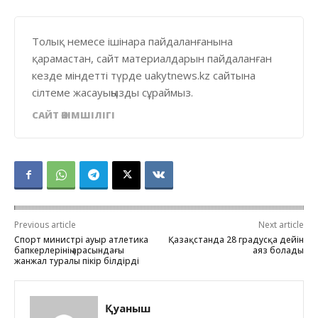
Толық немесе ішінара пайдаланғанына
қарамастан, сайт материалдарын пайдаланған
кезде міндетті түрде uakytnews.kz сайтына
сілтеме жасауыңызды сұраймыз.
САЙТ ӘКІМШІЛІГІ
Previous article
Next article
Спорт министрі ауыр атлетика
Қазақстанда 28 градусқа дейін
бапкерлерінің арасындағы
аяз болады
жанжал туралы пікір білдірді
Қуаныш