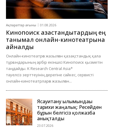
Ақпараттар ағыны
01.08.2026
Кинопоиск қазақстандықтардың ең
танымал онлайн-кинотеатрына
айналды
Онлайн-кинотеатрға жазылған қазақстандық қала
тұрғындарының әрбір екіншісі Кинопоиск қызметін
таңдайды. K Research Central Asia*
тәуелсіз зерттеуінің дерегіне сәйкес, сервисті
онлайн-кинотеатрларға жазылған...
Ясауитану ғылымындағы
тарихи жаңалық: Ресейден
бұрын белгісіз қолжазба
анықталды
23.07.2026