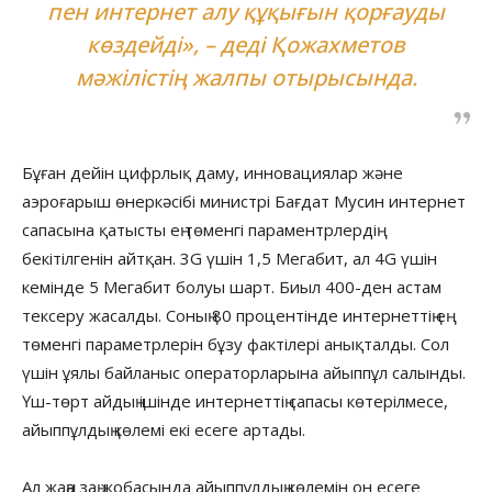
пен интернет алу құқығын қорғауды
көздейді», – деді Қожахметов
мәжілістің жалпы отырысында.
Бұған дейін цифрлық даму, инновациялар және
аэроғарыш өнеркәсібі министрі Бағдат Мусин интернет
сапасына қатысты ең төменгі параментрлердің
бекітілгенін айтқан. 3G үшін 1,5 Мегабит, ал 4G үшін
кемінде 5 Мегабит болуы шарт. Биыл 400-ден астам
тексеру жасалды. Соның 80 процентінде интернеттің ең
төменгі параметрлерін бұзу фактілері анықталды. Сол
үшін ұялы байланыс операторларына айыппұл салынды.
Үш-төрт айдың ішінде интернеттің сапасы көтерілмесе,
айыппұлдың көлемі екі есеге артады.
Ал жаңа заң жобасында айыппұлдың көлемін он есеге