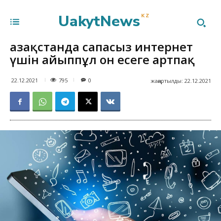
UakytNews
KZ
Қазақстанда сапасыз интернет
үшін айыппұл он есеге артпақ
795
22.12.2021
0
жаңартылды:
22.12.2021