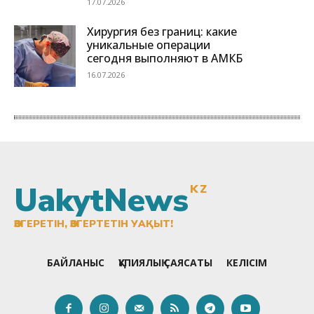
UakytNews
KZ
ӨЗГЕРЕТІН, ӨЗГЕРТЕТІН УАҚЫТ!
БАЙЛАНЫС
ҚҰПИЯЛЫҚ САЯСАТЫ
КЕЛІСІМ