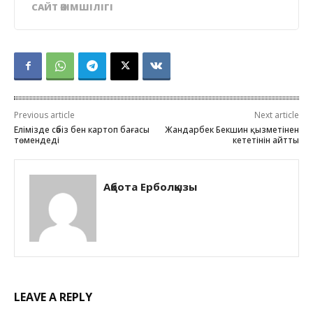
САЙТ ӘКІМШІЛІГІ
Previous article
Next article
Елімізде сәбіз бен картоп бағасы
Жандарбек Бекшин қызметінен
төмендеді
кететінін айтты
Ақбота Ерболқызы
LEAVE A REPLY