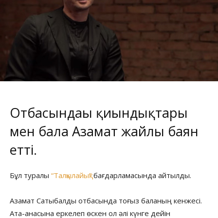
Отбасындағы қиындықтары
мен бала Азамат жайлы баян
етті.
Бұл туралы
“Талқылайық”
бағдарламасында айтылды.
Азамат Сатыбалды отбасында тоғыз баланың кенжесі.
Ата-анасына еркелеп өскен ол әлі күнге дейін