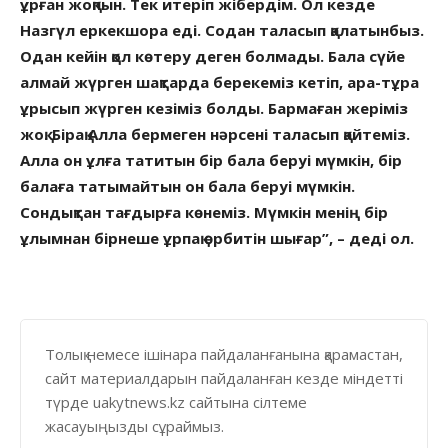
ұрған жоқпын. Тек итеріп жібердім. Ол кезде
Назгүл еркекшора еді. Содан таласып қалатынбыз.
Одан кейін қол көтеру деген болмады. Бала сүйе
алмай жүрген шақтарда берекеміз кетіп, ара-тұра
ұрысып жүрген кезіміз болды. Бармаған жеріміз
жоқ. Бірақ Алла бермеген нәрсені таласып қайтеміз.
Алла он ұлға татитын бір бала беруі мүмкін, бір
балаға татымайтын он бала беруі мүмкін.
Сондықтан тағдырға көнеміз. Мүмкін менің бір
ұлымнан бірнеше ұрпақ өрбитін шығар”, – деді ол.
Толық немесе ішінара пайдаланғанына қарамастан,
сайт материалдарын пайдаланған кезде міндетті
түрде uakytnews.kz сайтына сілтеме
жасауыңызды сұраймыз.