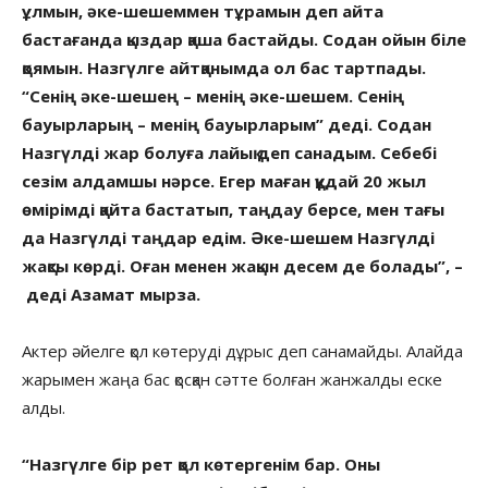
ұлмын, әке-шешеммен тұрамын деп айта
бастағанда қыздар қаша бастайды. Содан ойын біле
қоямын. Назгүлге айтқанымда ол бас тартпады.
“Сенің әке-шешең – менің әке-шешем. Сенің
бауырларың – менің бауырларым” деді. Содан
Назгүлді жар болуға лайық деп санадым. Себебі
сезім алдамшы нәрсе. Егер маған құдай 20 жыл
өмірімді қайта бастатып, таңдау берсе, мен тағы
да Назгүлді таңдар едім. Әке-шешем Назгүлді
жақсы көрді. Оған менен жақын десем де болады”, –
деді Азамат мырза.
Актер әйелге қол көтеруді дұрыс деп санамайды. Алайда
жарымен жаңа бас қосқан сәтте болған жанжалды еске
алды.
“Назгүлге бір рет қол көтергенім бар. Оны