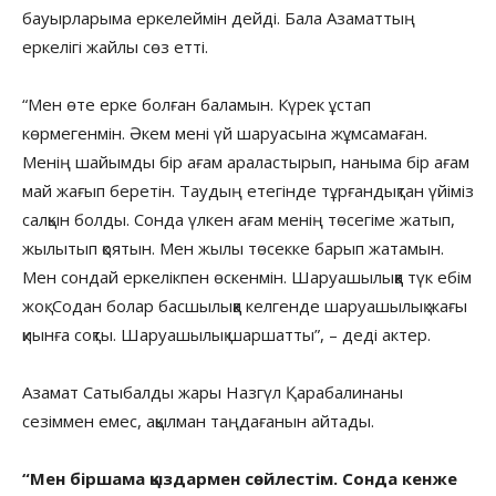
бауырларыма еркелеймін дейді. Бала Азаматтың
еркелігі жайлы сөз етті.
“Мен өте ерке болған баламын. Күрек ұстап
көрмегенмін. Әкем мені үй шаруасына жұмсамаған.
Менің шайымды бір ағам араластырып, наныма бір ағам
май жағып беретін. Таудың етегінде тұрғандықтан үйіміз
салқын болды. Сонда үлкен ағам менің төсегіме жатып,
жылытып қоятын. Мен жылы төсекке барып жатамын.
Мен сондай еркелікпен өскенмін. Шаруашылыққа түк ебім
жоқ. Содан болар басшылыққа келгенде шаруашылық жағы
қиынға соқты. Шаруашылық шаршатты”, – деді актер.
Азамат Сатыбалды жары Назгүл Қарабалинаны
сезіммен емес, ақылман таңдағанын айтады.
“Мен біршама қыздармен сөйлестім. Сонда кенже