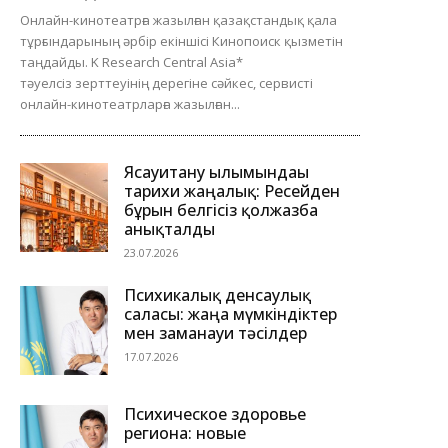
Онлайн-кинотеатрға жазылған қазақстандық қала
тұрғындарының әрбір екіншісі Кинопоиск қызметін
таңдайды. K Research Central Asia*
тәуелсіз зерттеуінің дерегіне сәйкес, сервисті
онлайн-кинотеатрларға жазылған...
Ясауитану ғылымындағы
тарихи жаңалық: Ресейден
бұрын белгісіз қолжазба
анықталды
23.07.2026
Психикалық денсаулық
саласы: жаңа мүмкіндіктер
мен заманауи тәсілдер
17.07.2026
Психическое здоровье
региона: новые