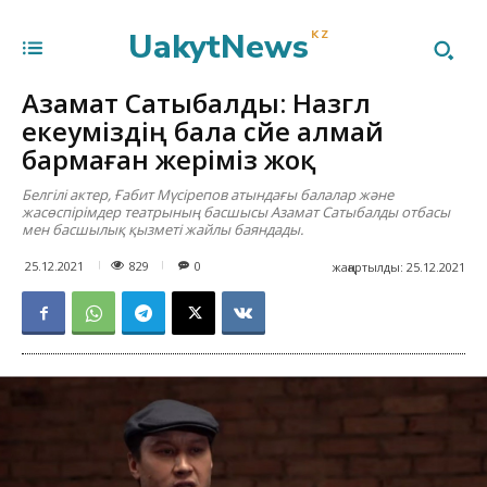
UakytNews
KZ
Азамат Сатыбалды: Назгүл
екеуміздің бала сүйе алмай
бармаған жеріміз жоқ
Белгілі актер, Ғабит Мүсірепов атындағы балалар және
жасөспірімдер театрының басшысы Азамат Сатыбалды отбасы
мен басшылық қызметі жайлы баяндады.
829
25.12.2021
0
жаңартылды:
25.12.2021