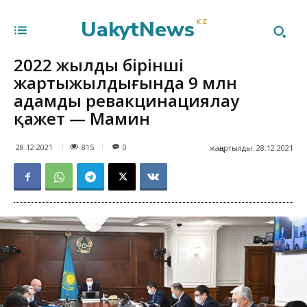
UakytNews
KZ
2022 жылдың бірінші
жартыжылдығында 9 млн
адамды ревакцинациялау
қажет — Мамин
815
28.12.2021
0
жаңартылды:
28.12.2021