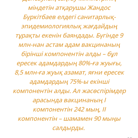
міндетін атқарушы Жандос
Бүркітбаев елдегі санитарлық-
эпидемиологиялық жағдайдың
тұрақты екенін баяндады. Бүгінде 9
млн-нан астам адам вакцинаның
бірінші компонентін алды – бұл
ересек адамдардың 80%-ға жуығы,
8,5 млн-ға жуық азамат, яғни ересек
адамдардың 75%-ы екінші
компонентін алды. Ал жасөспірімдер
арасында вакцинаның І
компонентін 242 мың, II
компонентін – шамамен 90 мыңы
салдырды.