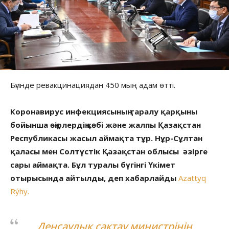
Бүгінде ревакцинациядан 450 мың адам өтті.
Коронавирус инфекциясының таралу қарқыны
бойынша өңірлердің көбі және жалпы Қазақстан
Республикасы жасыл аймақта тұр. Нұр-Сұлтан
қаласы мен Солтүстік Қазақстан облысы әзірге
сары аймақта. Бұл туралы бүгінгі Үкімет
отырысында айтылды, деп хабарлайды
Azattyq
Rýhy.
Денсаулық сақтау министрінің