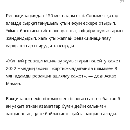
Ревакцинациядан 450 мың адам өтті. Сонымен қатар
әлемде сырқаттанушылықтың өсуін ескере отырып,
Үкімет басшысы тиісті ақпараттық-түсіндіру жұмыстарын
жандандырып, халықты жаппай ревакцинациялау
қарқынын арттыруды тапсырды.
«Жаппай ревакцинациялау жұмыстарын күшейту қажет.
2022 жылдың бірінші жартыжылдығында шамамен 9
млн адамды ревакцинациялау қажет», — деді Асқар
Мамин.
Вакцинаның екінші компонентін алған сәттен бастап 6
ай уақыт өткен азаматтар бұған дейін салынған
вакцинаның түріне байланысты қайта вакцина алады.