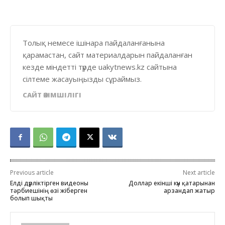
Толық немесе ішінара пайдаланғанына
қарамастан, сайт материалдарын пайдаланған
кезде міндетті түрде uakytnews.kz сайтына
сілтеме жасауыңызды сұраймыз.
САЙТ ӘКІМШІЛІГІ
Previous article
Next article
Елді дүрліктірген видеоны
Доллар екінші күн қатарынан
тәрбиешінің өзі жіберген
арзандап жатыр
болып шықты