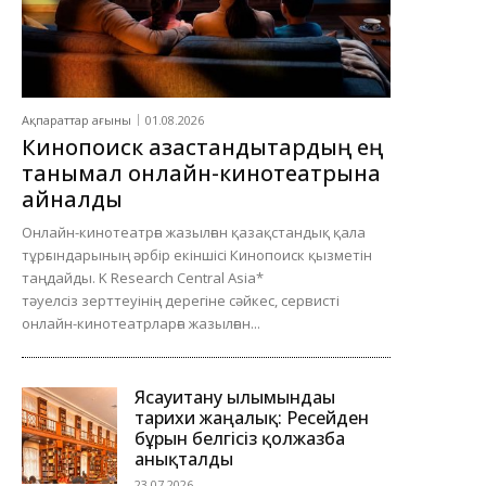
Ақпараттар ағыны
01.08.2026
Кинопоиск қазақстандықтардың ең
танымал онлайн-кинотеатрына
айналды
Онлайн-кинотеатрға жазылған қазақстандық қала
тұрғындарының әрбір екіншісі Кинопоиск қызметін
таңдайды. K Research Central Asia*
тәуелсіз зерттеуінің дерегіне сәйкес, сервисті
онлайн-кинотеатрларға жазылған...
Ясауитану ғылымындағы
тарихи жаңалық: Ресейден
бұрын белгісіз қолжазба
анықталды
23.07.2026