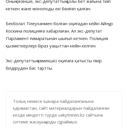
Оның сөзінше, экс-депутаттың қолы бет жағына тиіп
кеткен және моноподы екі бөлініп қалған.
Бекболат Тілеуханмен болған оқиғадан кейін Айнұр
Коскина полицияға хабарлаған. Ал экс-депутат
Парламент ғимаратынан шығып кеткен. Полиция
қызметкерлері біраз уақыттан кейін келген.
Экс-депутаттың көмекшісі оқиғаға қатысты пікір
білдіруден бас тартты.
Толық немесе ішінара пайдаланғанына
қарамастан, сайт материалдарын пайдаланған
кезде міндетті түрде uakytnews.kz сайтына
сілтеме жасауыңызды сұраймыз.