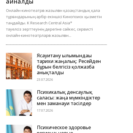
айналды
Онлайн-кинотеатрға жазылған қазақстандық қала
тұрғындарының әрбір екіншісі Кинопоиск қызметін
таңдайды. K Research Central Asia*
тәуелсіз зерттеуінің дерегіне сәйкес, сервисті
онлайн-кинотеатрларға жазылған...
Ясауитану ғылымындағы
тарихи жаңалық: Ресейден
бұрын белгісіз қолжазба
анықталды
23.07.2026
Психикалық денсаулық
саласы: жаңа мүмкіндіктер
мен заманауи тәсілдер
17.07.2026
Психическое здоровье
региона: новые