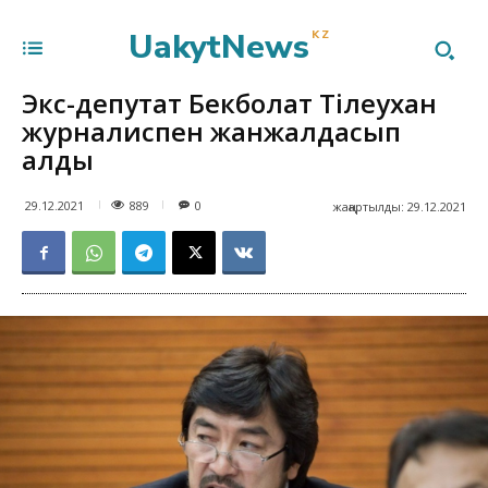
UakytNews
KZ
Экс-депутат Бекболат Тілеухан
журналиспен жанжалдасып
қалды
889
29.12.2021
0
жаңартылды:
29.12.2021