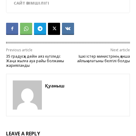
САЙТ ӘКІМШІЛІГІ
Previous article
Next article
35 градусқа дейін аяз күтіледі:
Ішкі істер министрінің қанша
Жаңа жылға ауа райы болжамы
айлық алатыны белгілі болды
жарияланды
Қуаныш
LEAVE A REPLY