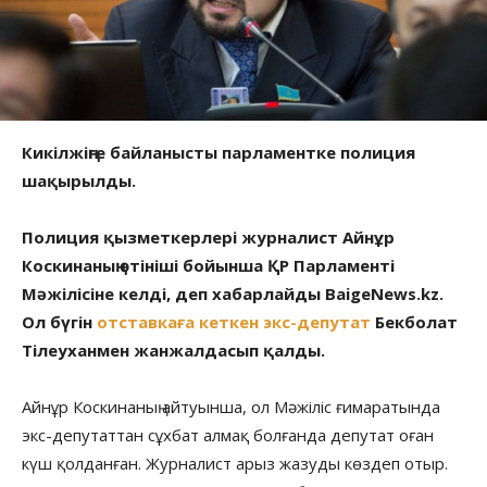
Кикілжіңге байланысты парламентке полиция
шақырылды.
Полиция қызметкерлері журналист Айнұр
Коскинаның өтініші бойынша ҚР Парламенті
Мәжілісіне келді, деп хабарлайды BaigeNews.kz.
Ол бүгін
отставкаға кеткен экс-депутат
Бекболат
Тілеуханмен жанжалдасып қалды.
Айнұр Коскинаның айтуынша, ол Мәжіліс ғимаратында
экс-депутаттан сұхбат алмақ болғанда депутат оған
күш қолданған. Журналист арыз жазуды көздеп отыр.