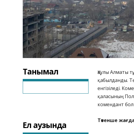
Танымал
Қаулы Алматы т
қабылданды. Тө
енгізіледі. Ком
қаласының Пол
комендант бол
Төтенше жағда
Ел аузында