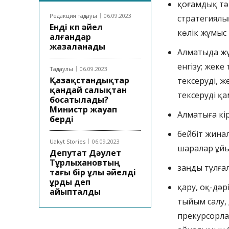
қоғамдық тә
Редакция таңдауы
06.09.2023
стратегиялы
Енді көп әйел
көлік жұмыс 
алғандар
жазаланады
Алматыда жү
енгізу; жек
Таңдаулы
06.09.2023
Қазақстандықтар
тексеруді, ж
қандай салықтан
тексеруді қа
босатылады?
Министр жауап
Алматыға кі
берді
бейбіт жина
Uakyt Stories
06.09.2023
шаралар ұйы
Депутат Дәулет
Тұрлыхановтың
заңды тұлға
тағы бір ұлы әйелді
ұрды деп
қару, оқ-дәр
айыпталды
тыйым салу, 
прекурсорлар