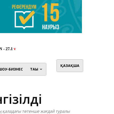
ҚАЗАҚША
ШОУ-БИЗНЕС
ТАҒЫ
гізілді
тің қаладағы төтенше жағдай туралы