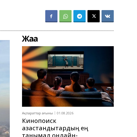
Жаңа
Ақпараттар ағыны
01.08.2026
Кинопоиск
қазақстандықтардың ең
танымал онлайн-