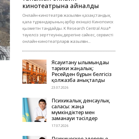
кинотеатрына айналды
Онлайн-кинотеатрға жазылған қазақстандық
қала тұрғындарының әрбір екіншісі Кинопоиск
қызметін таңдайды. K Research Central Asia*
тәуелсіз зерттеуінің дерегіне сәйкес, сервисті
онлайн-кинотеатрларға жазылған...
Ясауитану ғылымындағы
тарихи жаңалық:
Ресейден бұрын белгісіз
қолжазба анықталды
23.07.2026
Психикалық денсаулық
саласы: жаңа
мүмкіндіктер мен
заманауи тәсілдер
17.07.2026
Психическое здоровье