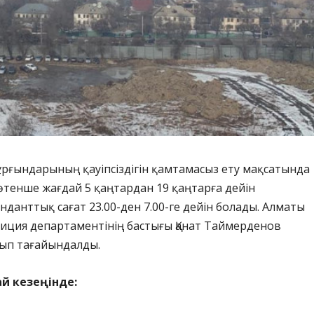
ұрғындарының қауіпсіздігін қамтамасыз ету мақсатында
тенше жағдай 5 қаңтардан 19 қаңтарға дейін
енданттық сағат 23.00-ден 7.00-ге дейін болады. Алматы
иция департаментінің бастығы Қанат Таймерденов
ып тағайындалды.
й кезеңінде: