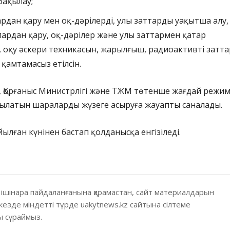
ақылау;
рдан қару мен оқ-дәрілерді, улы заттарды уақытша алу,
лардан қару, оқ-дәрілер және улы заттармен қатар
, оқу әскери техникасын, жарылғыш, радиоактивті затт
қамтамасыз етілсін.
ҚК, Қорғаныс Министрлігі және ТЖМ төтенше жағдай режим
нылатын шараларды жүзеге асыруға жауапты саналады.
ылған күнінен бастап қолданысқа енгізіледі.
 ішінара пайдаланғанына қарамастан, сайт материалдарын
кезде міндетті түрде uakytnews.kz сайтына сілтеме
 сұраймыз.