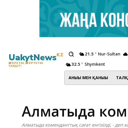
21.5
Nur-Sultan
C
UakytNews
KZ
32.5
Shymkent
ӨЗГЕРЕТІН, ӨЗГЕРТЕТІН
C
УАҚЫТ!
АНЫҒЫ МЕН ҚАНЫҒЫ
ТАЛҚ
Алматыда коме
Алматыда коменданттық сағат енгізілді, - деп 