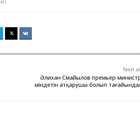
ІГІ
Next ar
Әлихан Смайылов премьер-минист
міндетін атқарушы болып тағайынд