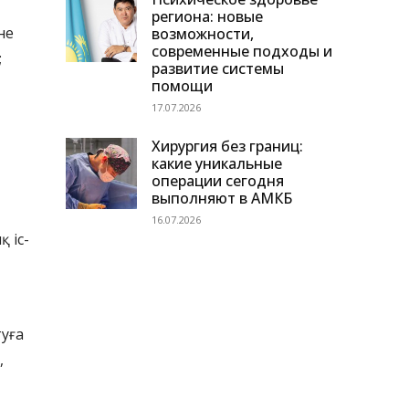
региона: новые
не
возможности,
современные подходы и
;
развитие системы
помощи
17.07.2026
Хирургия без границ:
какие уникальные
операции сегодня
выполняют в АМКБ
16.07.2026
 іс-
туға
,