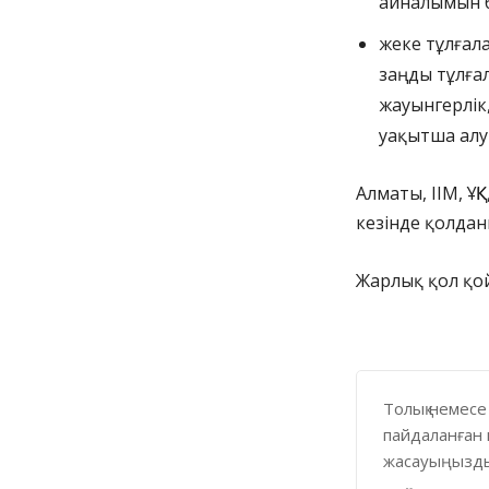
айналымын б
жеке тұлғала
заңды тұлға
жауынгерлік
уақытша алу 
Алматы, ІІМ, Ұ
кезінде қолда
Жарлық қол қой
Толық немесе
пайдаланған 
жасауыңызды