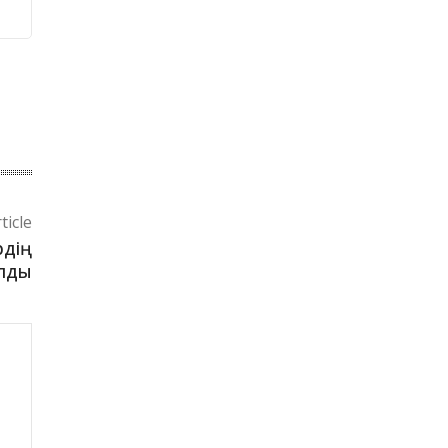
ticle
рдің
алды