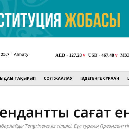
25.7
Almaty
C
ЫДАҒЫ ТАҚЫРЫП
СОЛ ЖАҒАЛАУ
ІЗДЕГЕНГЕ СҰРАҒАН
нданттық сағат ен
хабарлайды Tengrinews.kz тілшісі. Бұл туралы Президент