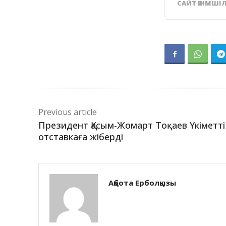
САЙТ ӘКІМШІЛ
Previous article
Президент Қасым-Жомарт Тоқаев Үкіметті
отставкаға жіберді
Ақбота Ерболқызы