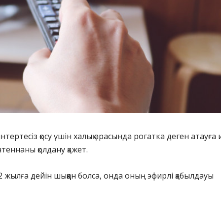
тертесіз қосу үшін халық арасында рогатка деген атауға 
теннаны қолдану қажет.
 жылға дейін шыққан болса, онда оның эфирлі қабылдауы