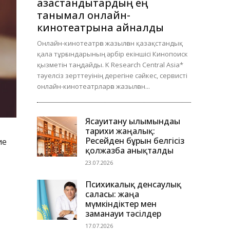
қазақстандықтардың ең
танымал онлайн-
кинотеатрына айналды
Онлайн-кинотеатрға жазылған қазақстандық
қала тұрғындарының әрбір екіншісі Кинопоиск
қызметін таңдайды. K Research Central Asia*
тәуелсіз зерттеуінің дерегіне сәйкес, сервисті
онлайн-кинотеатрларға жазылған...
Ясауитану ғылымындағы
тарихи жаңалық:
Ресейден бұрын белгісіз
ие
қолжазба анықталды
23.07.2026
Психикалық денсаулық
саласы: жаңа
мүмкіндіктер мен
заманауи тәсілдер
17.07.2026