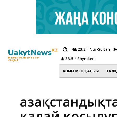
23.2
Nur-Sultan
C
UakytNews
KZ
33.5
Shymkent
ӨЗГЕРЕТІН, ӨЗГЕРТЕТІН
C
УАҚЫТ!
АНЫҒЫ МЕН ҚАНЫҒЫ
ТАЛҚ
Қазақстандықт
қалай қосылу