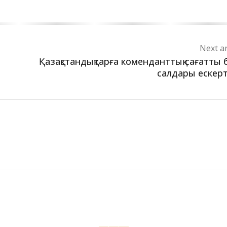
Next ar
Қазақстандықтарға коменданттық сағатты 
салдары ескерт