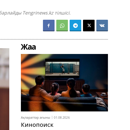
арлайды Tengrinews.kz тілшісі.
Жаңа
Ақпараттар ағыны
01.08.2026
Кинопоиск