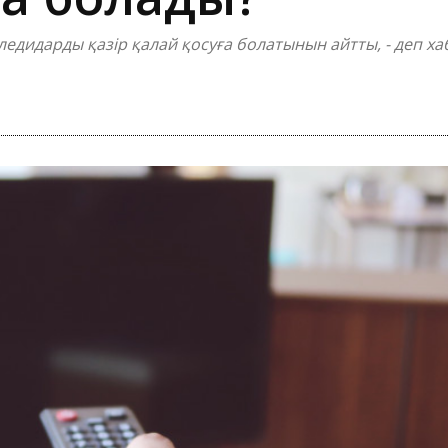
дидарды қазір қалай қосуға болатынын айтты, - деп хаб