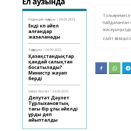
Ел аузында
Толық немесе
Редакция таңдауы
06.09.2023
пайдаланған 
Енді көп әйел
жасауыңызды
алғандар
жазаланады
САЙТ ӘКІМШІЛ
Таңдаулы
06.09.2023
Қазақстандықтар
қандай салықтан
босатылады?
Министр жауап
берді
Uakyt Stories
06.09.2023
Депутат Дәулет
Тұрлыхановтың
тағы бір ұлы әйелді
ұрды деп
айыпталды