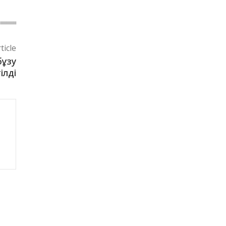
ticle
бұзу
ілді