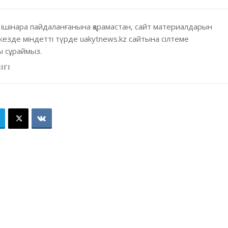
 ішінара пайдаланғанына қарамастан, сайт материалдарын
кезде міндетті түрде uakytnews.kz сайтына сілтеме
 сұраймыз.
ІГІ