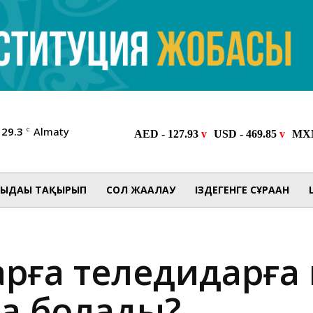
29.3
Almaty
C
ЫДАҒЫ ТАҚЫРЫП
СОЛ ЖАҒАЛАУ
ІЗДЕГЕНГЕ СҰРАҒАН
арға теледидарға 
ға болады?