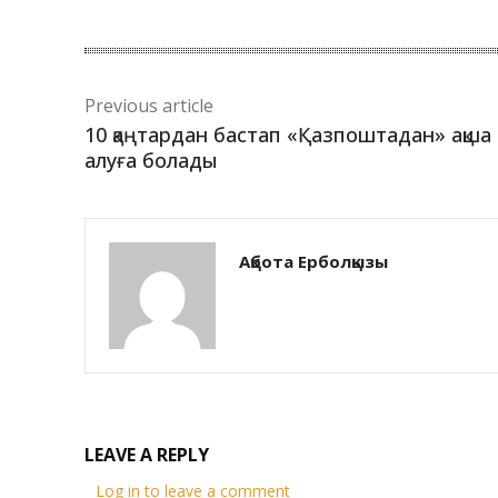
Previous article
10 қаңтардан бастап «Қазпоштадан» ақша
алуға болады
Ақбота Ерболқызы
LEAVE A REPLY
Log in to leave a comment