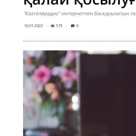
"Казтелерадио" интернетпен басқарылатын теле
575
0
10.01.2022