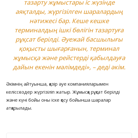
тазарту жұмыстары іс жүзінде
аяқталды, жүргізілген шаралардың
нәтижесі бар. Кеше кешке
терминалдың ішкі бөлігін тазартуға
рұқсат берілді. Әуежай басшылығы
қоқысты шығарғанын, терминал
жұмысқа және рейстерді қабылдауға
дайын екенін мәлімдеді», – деді әкім.
Әкімнің айтуынша, қазір әуе компанияларымен
келіссөздер жүргізіліп жатыр. Жұмысқа рұқсат берілді
және күні бойы оны іске қосу бойынша шаралар
атқарылады.