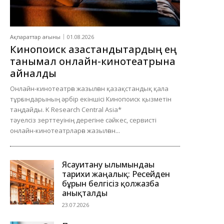
Ақпараттар ағыны
01.08.2026
Кинопоиск қазақстандықтардың ең
танымал онлайн-кинотеатрына
айналды
Онлайн-кинотеатрға жазылған қазақстандық қала
тұрғындарының әрбір екіншісі Кинопоиск қызметін
таңдайды. K Research Central Asia*
тәуелсіз зерттеуінің дерегіне сәйкес, сервисті
онлайн-кинотеатрларға жазылған...
Ясауитану ғылымындағы
тарихи жаңалық: Ресейден
бұрын белгісіз қолжазба
анықталды
23.07.2026