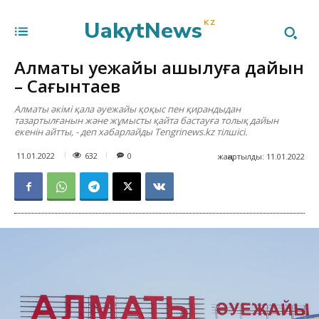
UakytNews
KZ
Алматы әуежайы ашылуға дайын
– Сағынтаев
Алматы әкімі қала әуежайы қоқыс пен қирандыдан
тазартылғанын және жұмысты қайта бастауға толық дайын
екенін айтты, - деп хабарлайды Tengrinews.kz тілшісі.
632
11.01.2022
0
жаңартылды:
11.01.2022