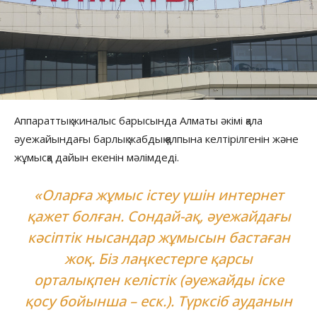
Аппараттық жиналыс барысында Алматы әкімі қала
әуежайындағы барлық жабдық қалпына келтірілгенін және
жұмысқа дайын екенін мәлімдеді.
«Оларға жұмыс істеу үшін интернет
қажет болған. Сондай-ақ, әуежайдағы
кәсіптік нысандар жұмысын бастаған
жоқ. Біз лаңкестерге қарсы
орталықпен келістік (әуежайды іске
қосу бойынша – еск.). Түрксіб ауданын