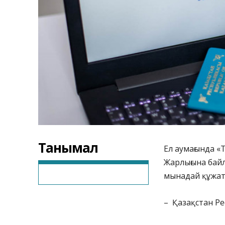
Танымал
Ел аумағында «
Жарлығына бай
мынадай құжа
– Қазақстан Ре