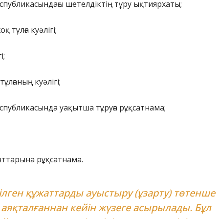
спубликасындағы шетелдіктің тұру ықтиярхаты;
қ тұлға куәлігі;
і;
тұлғаның куәлігі;
спубликасында уақытша тұруға рұқсатнама;
нттарына рұқсатнама.
ілген құжаттарды ауыстыру (ұзарту) төтенше
 аяқталғаннан кейін жүзеге асырылады. Бұл