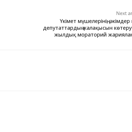
Next ar
Үкімет мүшелерінің, әкімдер
депутаттардың жалақысын көтеру
жылдық мораторий жарияла