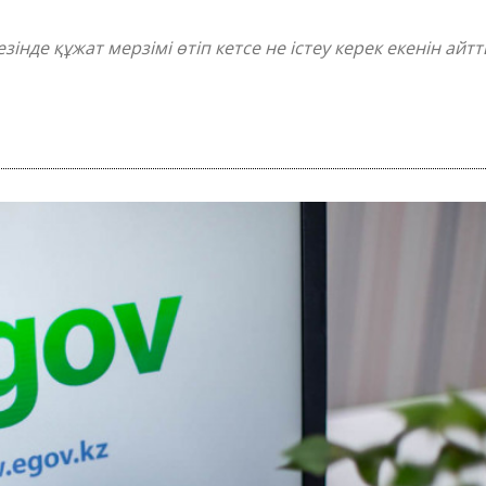
де құжат мерзімі өтіп кетсе не істеу керек екенін айтты