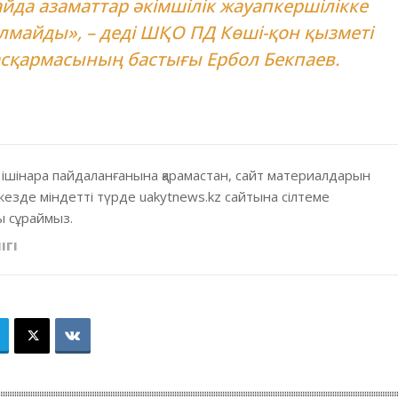
йда азаматтар әкімшілік жауапкершілікке
лмайды», – деді ШҚО ПД Көші-қон қызметі
сқармасының бастығы Ербол Бекпаев.
 ішінара пайдаланғанына қарамастан, сайт материалдарын
кезде міндетті түрде uakytnews.kz сайтына сілтеме
 сұраймыз.
ІГІ