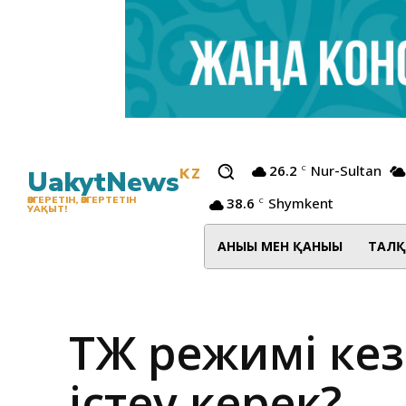
26.2
Nur-Sultan
C
UakytNews
KZ
38.6
Shymkent
ӨЗГЕРЕТІН, ӨЗГЕРТЕТІН
C
УАҚЫТ!
АНЫҒЫ МЕН ҚАНЫҒЫ
ТАЛҚ
ТЖ режимі кезі
істеу керек?