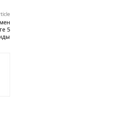
ticle
 мен
ге 5
нды