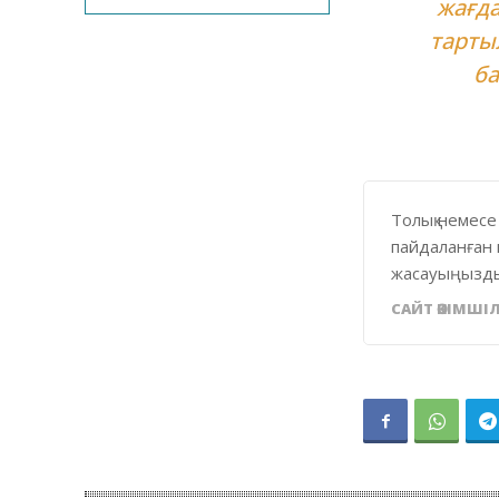
жағда
тарты
ба
Толық немесе
пайдаланған 
жасауыңызды
САЙТ ӘКІМШІЛ