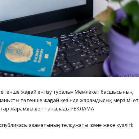
Төтенше жағдай енгізу туралы» Мемлекет басшысының
ланысты төтенше жағдай кезінде жарамдылық мерзімі ө
ттар жарамды деп танылады:РЕКЛАМА
спубликасы азаматының төлқұжаты және жеке куәлігі;