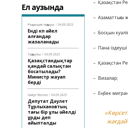
– Қазақстан Ре
Ел аузында
– Азаматтығы жо
Редакция таңдауы
06.09.2023
Енді көп әйел
– Босқын куәліг
алғандар
жазаланады
– Пана іздеуші 
Таңдаулы
06.09.2023
Қазақстандықтар
– Қазақстан Ре
қандай салықтан
босатылады?
Министр жауап
– Визалар;
берді
– Еңбек мигра
Uakyt Stories
06.09.2023
Депутат Дәулет
Тұрлыхановтың
тағы бір ұлы әйелді
«Көрсет
ұрды деп
жағдай
айыпталды