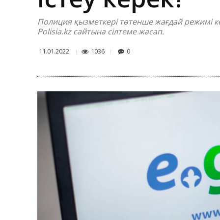
Полиция қызметкері төтенше жағдай режимі кезін
Polisia.kz сайтына сілтеме жасап.
1036
0
11.01.2022