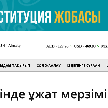
34
Almaty
C
ЫДАҒЫ ТАҚЫРЫП
СОЛ ЖАҒАЛАУ
ІЗДЕГЕНГЕ СҰРАҒАН
нде құжат мерзімі