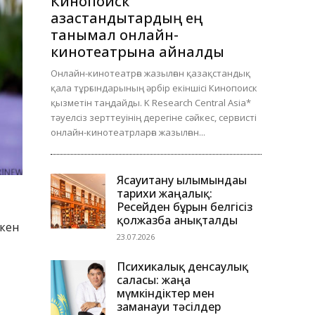
Кинопоиск
қазақстандықтардың ең
танымал онлайн-
кинотеатрына айналды
Онлайн-кинотеатрға жазылған қазақстандық
қала тұрғындарының әрбір екіншісі Кинопоиск
қызметін таңдайды. K Research Central Asia*
тәуелсіз зерттеуінің дерегіне сәйкес, сервисті
онлайн-кинотеатрларға жазылған...
Ясауитану ғылымындағы
тарихи жаңалық:
Ресейден бұрын белгісіз
қолжазба анықталды
ткен
23.07.2026
Психикалық денсаулық
саласы: жаңа
мүмкіндіктер мен
заманауи тәсілдер