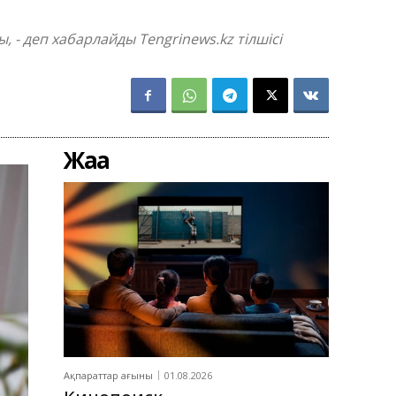
, - деп хабарлайды Tengrinews.kz тілшісі
Жаңа
Ақпараттар ағыны
01.08.2026