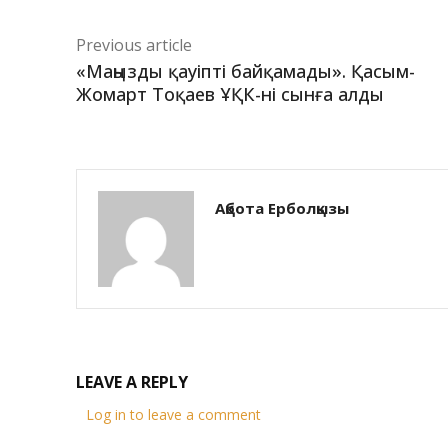
Previous article
«Маңызды қауіпті байқамады». Қасым-
Жомарт Тоқаев ҰҚК-ні сынға алды
Ақбота Ерболқызы
LEAVE A REPLY
Log in to leave a comment