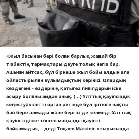
«Жыл басынан бері болған барлық жағдай бір
тізбектің тармақтары деуге толық негіз бар.
Ашығын айтсақ, бұл бірнеше жыл бойы алдын ала
ойластырылған зұлымдықтың көрінісі. Олардың
көздегені – өздерінің қатыгез пиғылдарын іске
асыру болғаны айдан анық. (…) Ұлттық қауіпсіздік
кеңесі уәкілетті орган ретінде бұл іріткіге нақты
баға бере алмады және бергісі де келмеді. Ұлттық
қауіпсіздікке төнген маңызды қауіпті
байқамады», – деді Тоқаев Мәжіліс отырысында.