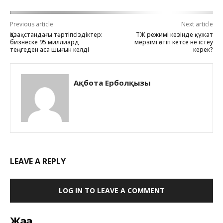
Previous article
Next article
Қазақстандағы тәртіпсіздіктер:
ТЖ режимі кезінде құжат
бизнеске 95 миллиард
мерзімі өтіп кетсе не істеу
теңгеден аса шығын келді
керек?
Ақбота Ерболқызы
LEAVE A REPLY
LOG IN TO LEAVE A COMMENT
Жаңа