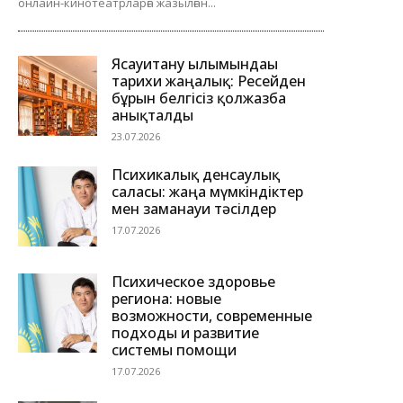
онлайн-кинотеатрларға жазылған...
Ясауитану ғылымындағы
тарихи жаңалық: Ресейден
бұрын белгісіз қолжазба
анықталды
23.07.2026
Психикалық денсаулық
саласы: жаңа мүмкіндіктер
мен заманауи тәсілдер
17.07.2026
Психическое здоровье
региона: новые
возможности, современные
подходы и развитие
системы помощи
17.07.2026