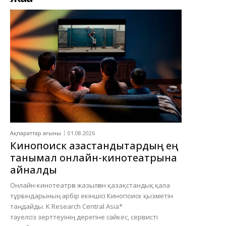
Ақпараттар ағыны
01.08.2026
Кинопоиск қазақстандықтардың ең
танымал онлайн-кинотеатрына
айналды
Онлайн-кинотеатрға жазылған қазақстандық қала
тұрғындарының әрбір екіншісі Кинопоиск қызметін
таңдайды. K Research Central Asia*
тәуелсіз зерттеуінің дерегіне сәйкес, сервисті