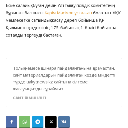
Еске салайық, бұған дейін Ұлттық қауіпсіздік комитетінің
бұрынғы басшысы
Кәрім Мәсімов ұсталған
болатын. ҰҚК
мемлекетке сатқындық жасау дерегі бойынша ҚР
Қылмыстық кодексінің 175-бабының 1-бөлігі бойынша
соталды тергеуді бастаған.
Толық немесе ішінара пайдаланғанына қарамастан,
сайт материалдарын пайдаланған кезде міндетті
түрде uakytnews.kz сайтына сілтеме
жасауыңызды сұраймыз.
САЙТ ӘКІМШІЛІГІ