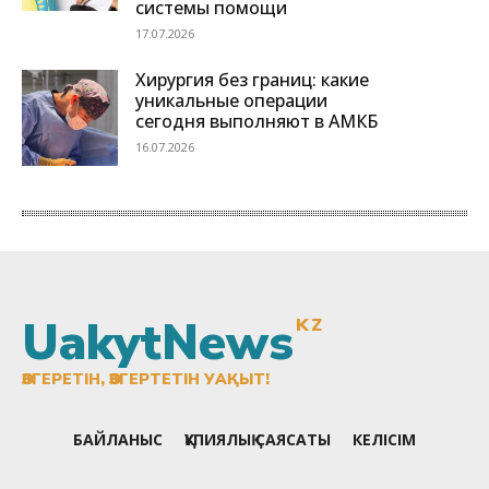
UakytNews
KZ
ӨЗГЕРЕТІН, ӨЗГЕРТЕТІН УАҚЫТ!
БАЙЛАНЫС
ҚҰПИЯЛЫҚ САЯСАТЫ
КЕЛІСІМ