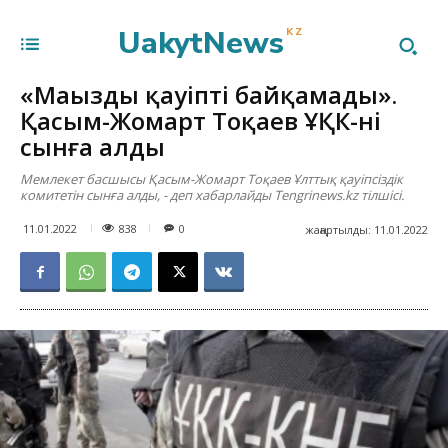
UakytNews
KZ
«Маңызды қауіпті байқамады».
Қасым-Жомарт Тоқаев ҰҚК-ні
сынға алды
Мемлекет басшысы Қасым-Жомарт Тоқаев Ұлттық қауіпсіздік
комитетін сынға алды, - деп хабарлайды Tengrinews.kz тілшісі.
838
11.01.2022
0
жаңартылды:
11.01.2022