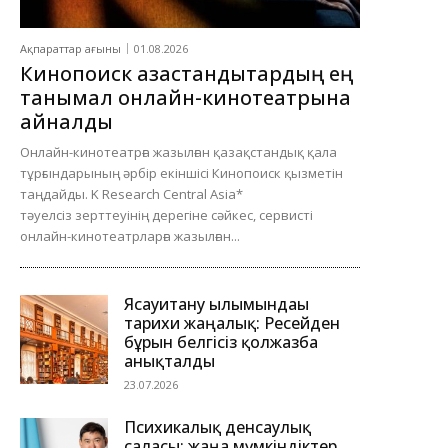
Ақпараттар ағыны
01.08.2026
Кинопоиск қазақстандықтардың ең
танымал онлайн-кинотеатрына
айналды
Онлайн-кинотеатрға жазылған қазақстандық қала
тұрғындарының әрбір екіншісі Кинопоиск қызметін
таңдайды. K Research Central Asia*
тәуелсіз зерттеуінің дерегіне сәйкес, сервисті
онлайн-кинотеатрларға жазылған...
Ясауитану ғылымындағы
тарихи жаңалық: Ресейден
бұрын белгісіз қолжазба
анықталды
23.07.2026
Психикалық денсаулық
саласы: жаңа мүмкіндіктер