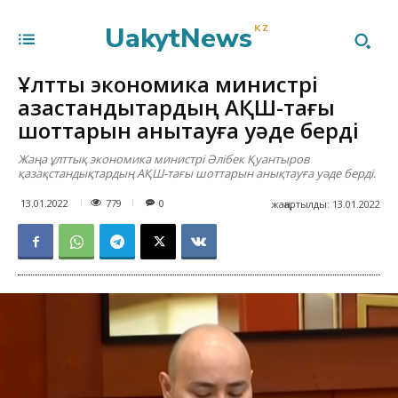
UakytNews
KZ
Ұлттық экономика министрі
қазақстандықтардың АҚШ-тағы
шоттарын анықтауға уәде берді
Жаңа ұлттық экономика министрі Әлібек Қуантыров
қазақстандықтардың АҚШ-тағы шоттарын анықтауға уәде берді.
779
13.01.2022
0
жаңартылды:
13.01.2022