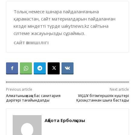
Толық немесе ішінара пайдаланғанына
қарамастан, сайт материалдарын пайдаланған
кезде міндетті түрде uakytnews.kz сайтына
сілтеме жасауыңызды сұраймыз.
САЙТ ӘКІМШІЛІГІ
Previous article
Next article
Алматының жаңа бас санитария
ҰҚШҰ бітімгершілік күштері
дәрігері тағайындалды
Қазақстаннан шыға бастады
Ақбота Ерболқызы