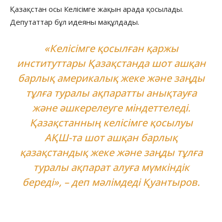
Қазақстан осы Келісімге жақын арада қосылады.
Депутаттар бұл идеяны мақұлдады.
«Келісімге қосылған қаржы
институттары Қазақстанда шот ашқан
барлық америкалық жеке және заңды
тұлға туралы ақпаратты анықтауға
және әшкерелеуге міндеттеледі.
Қазақстанның келісімге қосылуы
АҚШ-та шот ашқан барлық
қазақстандық жеке және заңды тұлға
туралы ақпарат алуға мүмкіндік
береді», – деп мәлімдеді Қуантыров.