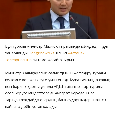
Бұл туралы министр Мәжіліс отырысында мәлімдеді, – деп
хабарлайды
Tengrinews.kz
тілшісі
«Астана»
телеарнасына
сілтеме жасай отырып.
Министр Халықаралық салық тәртібін жетілдіру туралы
келісімге қол жеткізуге үміттенеді. Құжат аясында халық
пен барлық қаржы ұйымы АҚШ-тағы шоттар туралы
есеп беруге міндеттеледі. Ақпарат беруден бас
тартқан жағдайда олардың банк аударымдарынан 30
пайызға дейін ұстап қалады.