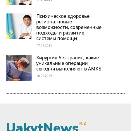
UakytNews
KZ