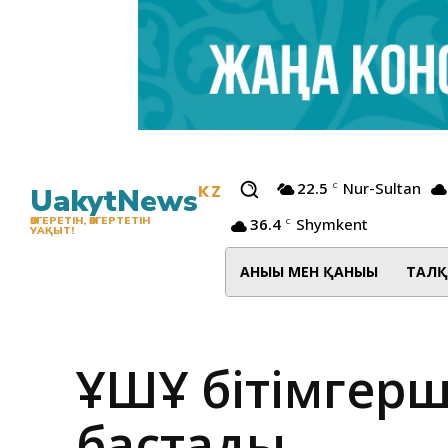
22.5
Nur-Sultan
C
UakytNews
KZ
36.4
Shymkent
ӨЗГЕРЕТІН, ӨЗГЕРТЕТІН
C
УАҚЫТ!
АНЫҒЫ МЕН ҚАНЫҒЫ
ТАЛҚ
ҰҚШҰ бітімгерш
бастады