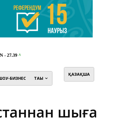
ҚАЗАҚША
ШОУ-БИЗНЕС
ТАҒЫ
қстаннан шыға