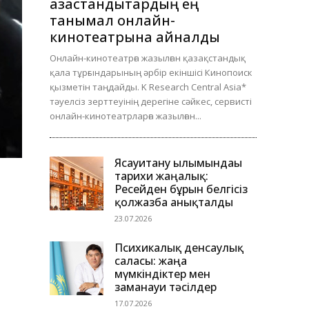
қазақстандықтардың ең
танымал онлайн-
кинотеатрына айналды
Онлайн-кинотеатрға жазылған қазақстандық
қала тұрғындарының әрбір екіншісі Кинопоиск
қызметін таңдайды. K Research Central Asia*
тәуелсіз зерттеуінің дерегіне сәйкес, сервисті
онлайн-кинотеатрларға жазылған...
Ясауитану ғылымындағы
тарихи жаңалық:
Ресейден бұрын белгісіз
қолжазба анықталды
23.07.2026
Психикалық денсаулық
саласы: жаңа
мүмкіндіктер мен
заманауи тәсілдер
17.07.2026