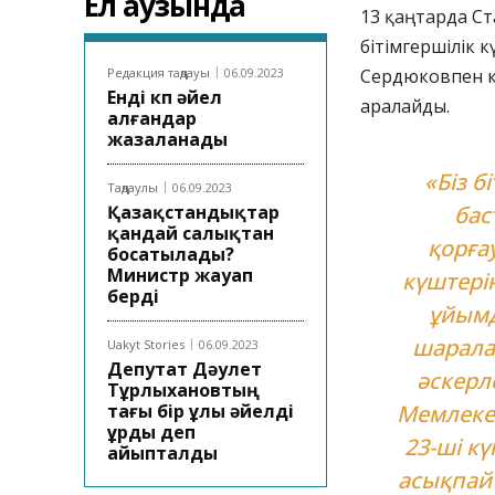
Ел аузында
13 қаңтарда Ст
бітімгершілік 
Редакция таңдауы
06.09.2023
Сердюковпен к
Енді көп әйел
аралайды.
алғандар
жазаланады
«Біз б
Таңдаулы
06.09.2023
Қазақстандықтар
бас
қандай салықтан
қорға
босатылады?
Министр жауап
күштерін
берді
ұйымд
шаралар
Uakyt Stories
06.09.2023
Депутат Дәулет
әскерл
Тұрлыхановтың
тағы бір ұлы әйелді
Мемлекет
ұрды деп
23-ші кү
айыпталды
асықпай 