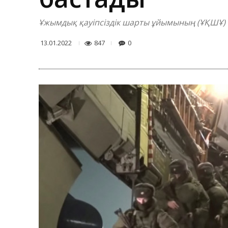
Ұжымдық қауіпсіздік шарты ұйымының (ҰҚШҰ) бі
847
0
13.01.2022