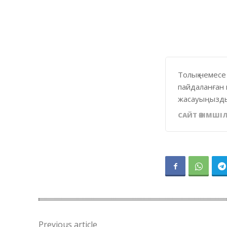
Толық немесе
пайдаланған 
жасауыңызды
САЙТ ӘКІМШІЛ
Previous article