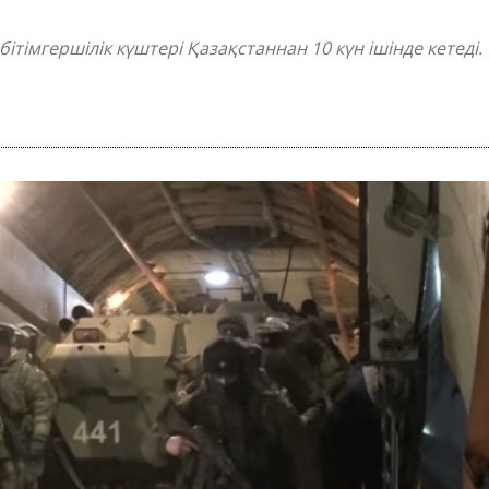
тімгершілік күштері Қазақстаннан 10 күн ішінде кетеді.