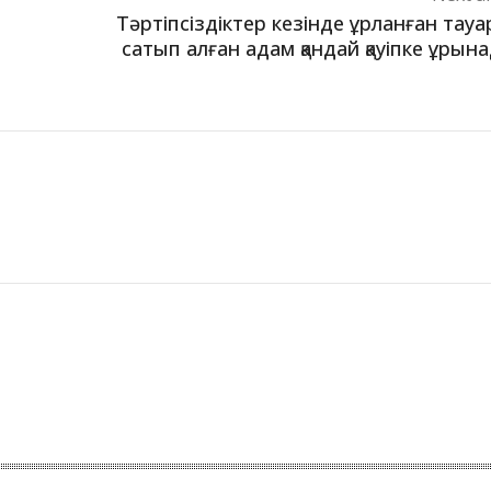
Тәртіпсіздіктер кезінде ұрланған тау
сатып алған адам қандай қауіпке ұрын