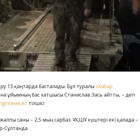
ару 13 қаңтарда басталады. Бұл туралы
«Хабар
на ұйымның бас хатшысы Станислав Зась айтты, – деп
ngrinews.kz
тілшісі
жалпы саны – 2,5 мың сарбаз. ҰҚШҰ күштері екі қалада –
р-Сұлтанда.