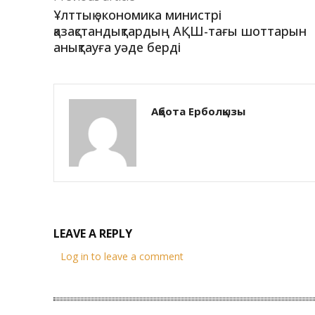
Ұлттық экономика министрі
қазақстандықтардың АҚШ-тағы шоттарын
анықтауға уәде берді
Ақбота Ерболқызы
LEAVE A REPLY
Log in to leave a comment