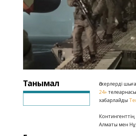
Танымал
Әскерлерді шығ
24»
телеарнасы
хабарлайды
Te
Контингенттің 
Алматы мен Нұ