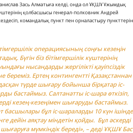
анислав Зась Алматыға келді, онда ол ҰҚШҰ Ұжымдық
күштерінің қолбасшысы генерал-полковник Андрей
ездесіп, командалық пункт пен орналастыру пункттерін
ітімгершілік операциясының соңғы кезеңін
тадық. Бүгін біз бітімгершілік күштерінің
уындағы нысандарды жергілікті қауіпсіздік
е береміз. Ертең контингентті Қазақстаннан
асқан түрде шығару бойынша бірқатар іс-
ды бастаймыз. Салтанатты іс-шара өткізіп,
ерді кезең-кезеңімен шығаруды бастаймыз.
 басшылары бұл іс-шараларды 10 күн ішінде
нге дейін аяқтау міндетін қойды. Бұл әскерді
шығаруға мүмкіндік береді», – деді ҰҚШҰ Бас