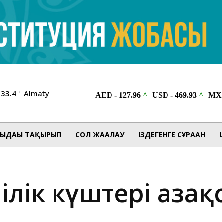
33.4
Almaty
C
ЫДАҒЫ ТАҚЫРЫП
СОЛ ЖАҒАЛАУ
ІЗДЕГЕНГЕ СҰРАҒАН
ілік күштері Қаза