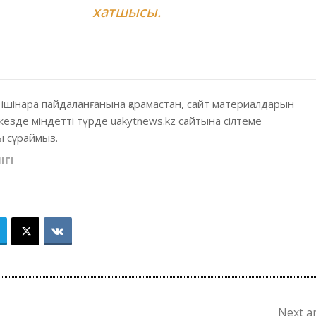
хатшысы.
 ішінара пайдаланғанына қарамастан, сайт материалдарын
кезде міндетті түрде uakytnews.kz сайтына сілтеме
 сұраймыз.
ІГІ
Next ar